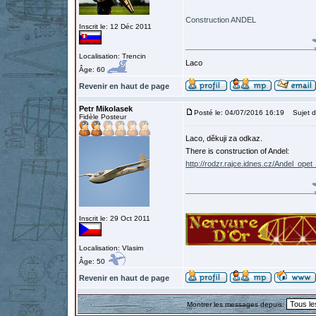
Construction ANDEL
Inscrit le: 12 Déc 2011
Localisation: Trencin
Laco
Âge: 60
Revenir en haut de page
Petr Mikolasek
Posté le: 04/07/2016 16:19
Sujet d
Fidèle Posteur
Laco, děkuji za odkaz.
There is construction of Andel:
http://rodzr.rajce.idnes.cz/Andel_o
Inscrit le: 29 Oct 2011
Localisation: Vlasim
Âge: 50
Revenir en haut de page
Montrer les messages depuis: