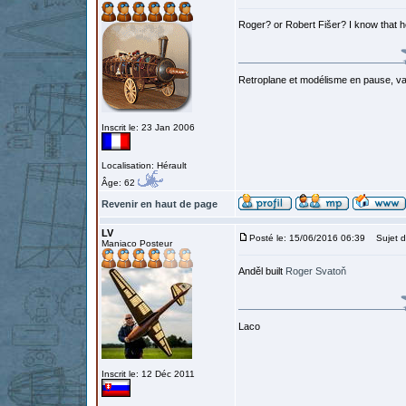
Roger? or Robert Fišer? I know that he
Retroplane et modélisme en pause, van
Inscrit le: 23 Jan 2006
Localisation: Hérault
Âge: 62
Revenir en haut de page
LV
Posté le: 15/06/2016 06:39
Sujet d
Maniaco Posteur
Anděl built
Roger Svatoň
Laco
Inscrit le: 12 Déc 2011