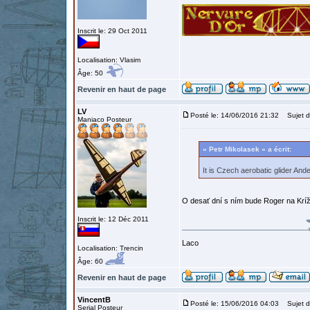
Inscrit le: 29 Oct 2011
Localisation: Vlasim
Âge: 50
Revenir en haut de page
LV
Posté le: 14/06/2016 21:32
Sujet d
Maniaco Posteur
« Petr Mikolasek » a écrit:
It is Czech aerobatic glider Andel
O desať dní s ním bude Roger na Krí
Inscrit le: 12 Déc 2011
Laco
Localisation: Trencin
Âge: 60
Revenir en haut de page
VincentB
Posté le: 15/06/2016 04:03
Sujet d
Serial Posteur