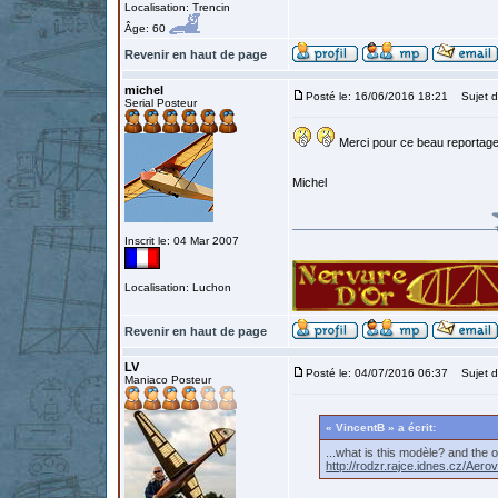
Localisation: Trencin
Âge: 60
Revenir en haut de page
michel
Posté le: 16/06/2016 18:21
Sujet d
Serial Posteur
Merci pour ce beau reportage
Michel
Inscrit le: 04 Mar 2007
Localisation: Luchon
Revenir en haut de page
LV
Posté le: 04/07/2016 06:37
Sujet du
Maniaco Posteur
« VincentB » a écrit:
...what is this modèle? and the
http://rodzr.rajce.idnes.cz/Ae