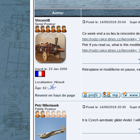
Auteur
VincentB
Posté le: 14/06/2016 20:04
Sujet du
Serial Posteur
Ce week-end a eu lieu la rencontre d
http://rodzr.rajce.idnes.cz/Aerovleky
Petr if you read us, what is this modè
http://rodzr.rajce.idnes.cz/Aerovlek
Inscrit le: 23 Jan 2006
Retroplane et modélisme en pause, van
Localisation: Hérault
Âge: 62
Revenir en haut de page
Petr Mikolasek
Posté le: 14/06/2016 20:30
Sujet d
Fidèle Posteur
It is Czech aerobatic glider Andel. I wil