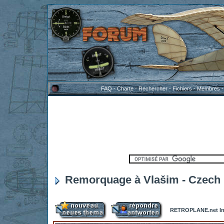
FAQ
-
Charte
-
Rechercher
-
Fichiers
-
Membres
Remorquage à Vlašim - Czech 
RETROPLANE.net In