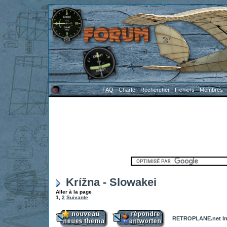
FAQ
-
Charte
-
Rechercher
-
Fichiers
-
Membres
Krížna - Slowakei
Aller à la page
1
,
2
Suivante
RETROPLANE.net In