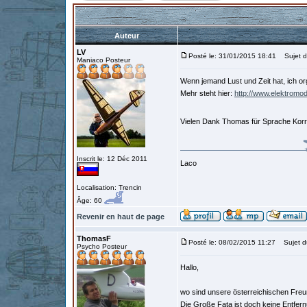
Auteur
LV
Posté le: 31/01/2015 18:41
Sujet du
Maniaco Posteur
Wenn jemand Lust und Zeit hat, ich or
Mehr steht hier:
http://www.elektromo
Vielen Dank Thomas für Sprache Kor
Inscrit le: 12 Déc 2011
Laco
Localisation: Trencin
Âge: 60
Revenir en haut de page
ThomasF
Posté le: 08/02/2015 11:27
Sujet d
Psycho Posteur
Hallo,
wo sind unsere österreichischen Freu
Die Große Fata ist doch keine Entfern