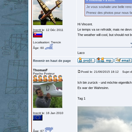
« VincentB » a écrit:
Je vous souhaite une belle ren
Prenez des photos pour nous fa
Hi Vincent.
Le temps va se refroidir, mais ne devr
Inscrit le: 12 Déc 2011
The weather will cool, but should not b
Localisation: Trencin
Âge: 60
Laco
Revenir en haut de page
ThomasF
Posté le: 21/06/2015 18:12
Sujet d
Psycho Posteur
Ich bin zurück - und möchte eigentlich
Es war der Wahnsinn.
Tag 1
Inscrit le: 16 Jan 2010
Âge: 67