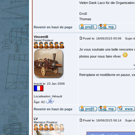
Vielen Dank Laco für die Organisation
Gruß
Thomas
Revenir en haut de page
VincentB
Posté le: 18/06/2015 05:06
Sujet d
Serial Posteur
Je vous souhaite une belle rencontre
photos pour nous faire rêver.
Retroplane et modélisme en pause, van
Inscrit le: 23 Jan 2006
Localisation: Hérault
Âge: 62
Revenir en haut de page
LV
Posté le: 18/06/2015 06:14
Sujet d
Maniaco Posteur