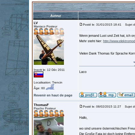
Auteur
LV
Posté le: 31/01/2015 18:41
Sujet du
Maniaco Posteur
Wenn jemand Lust und Zeit hat, ich or
Mehr steht hier:
http://www.elektromo
Vielen Dank Thomas für Sprache Kor
Inscrit le: 12 Déc 2011
Laco
Localisation: Trencin
Âge: 60
Revenir en haut de page
ThomasF
Posté le: 08/02/2015 11:27
Sujet d
Psycho Posteur
Hallo,
wo sind unsere österreichischen Freu
Die Große Fata ist doch keine Entfern