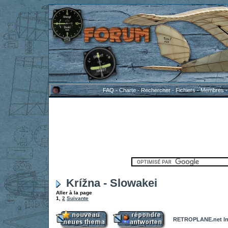
FAQ
-
Charte
-
Rechercher
-
Fichiers
-
Membres
Krížna - Slowakei
Aller à la page
1
,
2
Suivante
RETROPLANE.net In