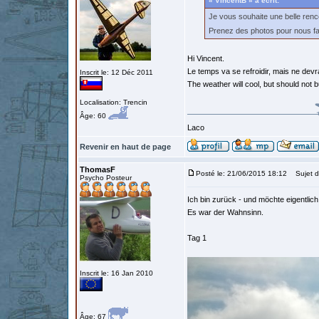
« VincentB » a écrit:
Je vous souhaite une belle ren
Prenez des photos pour nous fa
Hi Vincent.
Le temps va se refroidir, mais ne devr
Inscrit le: 12 Déc 2011
The weather will cool, but should not b
Localisation: Trencin
Âge: 60
Laco
Revenir en haut de page
ThomasF
Posté le: 21/06/2015 18:12
Sujet d
Psycho Posteur
Ich bin zurück - und möchte eigentlich
Es war der Wahnsinn.
Tag 1
Inscrit le: 16 Jan 2010
Âge: 67