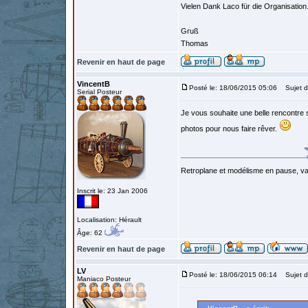
Vielen Dank Laco für die Organisation
Gruß
Thomas
Revenir en haut de page
VincentB
Posté le: 18/06/2015 05:06
Sujet d
Serial Posteur
Je vous souhaite une belle rencontre
photos pour nous faire rêver.
Retroplane et modélisme en pause, van
Inscrit le: 23 Jan 2006
Localisation: Hérault
Âge: 62
Revenir en haut de page
LV
Posté le: 18/06/2015 06:14
Sujet d
Maniaco Posteur