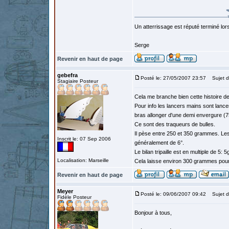
Un atterrissage est réputé terminé lo
Serge
Revenir en haut de page
gebefra
Posté le: 27/05/2007 23:57
Sujet d
Stagiaire Posteur
Cela me branche bien cette histoire de
Pour info les lancers mains sont lance
bras allonger d'une demi envergure (7
Ce sont des traqueurs de bulles.
Il pèse entre 250 et 350 grammes. Les
Inscrit le: 07 Sep 2006
généralement de 6°.
Le bilan tripaille est en multiple de 5: 
Localisation: Marseille
Cela laisse environ 300 grammes pour fa
Revenir en haut de page
Meyer
Posté le: 09/06/2007 09:42
Sujet d
Fidèle Posteur
Bonjour à tous,