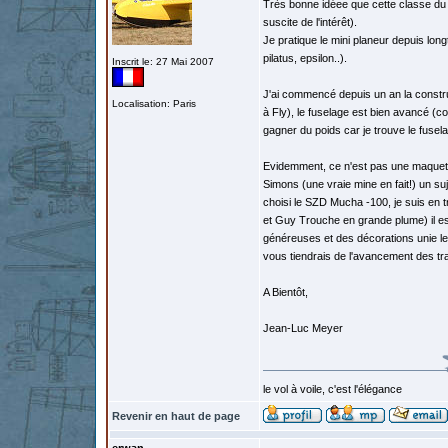
Très bonne idéee que cette classe du 
suscite de l'intérêt).
Je pratique le mini planeur depuis longt
pilatus, epsilon..).
Inscrit le: 27 Mai 2007
J'ai commencé depuis un an la construc
Localisation: Paris
à Fly), le fuselage est bien avancé (
gagner du poids car je trouve le fusel
Evidemment, ce n'est pas une maquette
Simons (une vraie mine en fait!) un suj
choisi le SZD Mucha -100, je suis en 
et Guy Trouche en grande plume) il es
généreuses et des décorations unie le 
vous tiendrais de l'avancement des tr
A Bientôt,
Jean-Luc Meyer
le vol à voile, c'est l'élégance
Revenir en haut de page