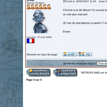
erwan
Posté le: 09/06/2007 11:04
Sujet d
Psycho Posteur
COmme tu le dis Meyer! Ca suscite bea
un coté plus marrant!
JE vois de quel planeur tu parles! C es
Erwan
Inscrit le: 17 Aoû 2006
Revenir en haut de page
Montrer les messages depuis:
RETROPLANE.net In
Page
4
sur
4