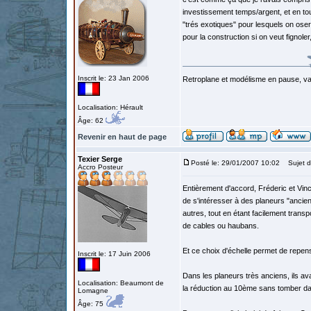
investissement temps/argent, et en to
"trés exotiques" pour lesquels on oser
pour la construction si on veut fignoler
Inscrit le: 23 Jan 2006
Retroplane et modélisme en pause, van
Localisation: Hérault
Âge: 62
Revenir en haut de page
Texier Serge
Posté le: 29/01/2007 10:02
Sujet d
Accro Posteur
Entièrement d'accord, Fréderic et Vinc
de s'intéresser à des planeurs "ancie
autres, tout en étant facilement tran
de cables ou haubans.
Et ce choix d'échelle permet de repens
Inscrit le: 17 Juin 2006
Dans les planeurs très anciens, ils a
Localisation: Beaumont de
la réduction au 10ème sans tomber dans
Lomagne
Âge: 75