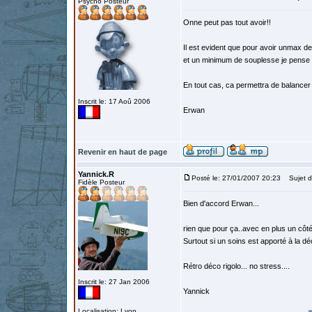
Psycho Posteur
Onne peut pas tout avoir!!
Il est evident que pour avoir unmax de
et un minimum de souplesse je pense q
En tout cas, ca permettra de balancer
Inscrit le: 17 Aoû 2006
Erwan
Revenir en haut de page
Yannick.R
Posté le: 27/01/2007 20:23
Sujet d
Fidèle Posteur
Bien d'accord Erwan...
rien que pour ça..avec en plus un côté
Surtout si un soins est apporté à la dé
Rétro déco rigolo... no stress....
Inscrit le: 27 Jan 2006
Yannick
Localisation: Lyon