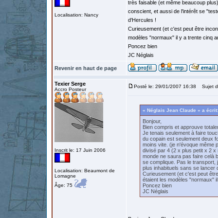
très faisable (et même beaucoup plus) 
conscient, et aussi de l'intérêt se "te
Localisation: Nancy
d'Hercules !
Curieusement (et c'est peut être incon
modèles "normaux" il y a trente cinq a
Poncez bien
JC Néglais
Revenir en haut de page
Texier Serge
Posté le: 29/01/2007 16:38
Sujet d
Accro Posteur
« Néglais Jean Claude » a écrit
Bonjour,
Bien compris et approuve total
Je tenais seulement à faire touch
du copain est seulement deux fois
moins vite. (je n'évoque même pa
Inscrit le: 17 Juin 2006
divisé par 4 (2 x plus petit x 2 x 
monde ne saura pas faire celà b
se complique. Pas le transport, j
plus inhabituels sans se lancer 
Localisation: Beaumont de
Curieusement (et c'est peut êtr
Lomagne
étaient les modèles "normaux" il
Âge: 75
Poncez bien
JC Néglais