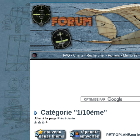
FAQ
-
Charte
-
Rechercher
-
Fichiers
-
Membres
Catégorie "1/10ème"
Aller à la page
Précédente
1
,
2
,
3
,
4
RETROPLANE.net In