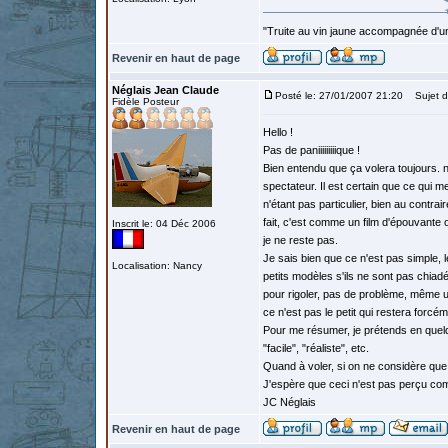
"Truite au vin jaune accompagnée d'un
Revenir en haut de page
Néglais Jean Claude
Posté le: 27/01/2007 21:20
Sujet d
Fidèle Posteur
Hello !
Pas de paniiiiiiiiique !
Bien entendu que ça volera toujours. n
spectateur. Il est certain que ce qui 
n'étant pas particulier, bien au contr
fait, c'est comme un film d'épouvante 
Inscrit le: 04 Déc 2006
je ne reste pas.
Je sais bien que ce n'est pas simple, 
Localisation: Nancy
petits modèles s'ils ne sont pas chiadés
pour rigoler, pas de problème, même u
ce n'est pas le petit qui restera forcéme
Pour me résumer, je prétends en quelqu
"facile", "réaliste", etc.
Quand à voler, si on ne considère que
J'espère que ceci n'est pas perçu com
JC Néglais
Revenir en haut de page