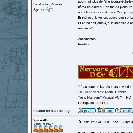
pour moi, plus de faire à cette échell
Localisation: Corrèze
bêtes de course. Des tas de planeurs 
Âge: 61
au début du siècle dernier. Cela peut p
Et même si le vol est assez court et l
Et on ne sait jamais, si la machine à ce
maquette"!
Amicalement
Frédéric
"L'eau plate ne favorise pas le vol de p
"In Cyano véritas"
Michel Coneuf
"Veni, bibi, vomi" Pasqual VOMITINO
Retroplane fort et vert !
Revenir en haut de page
VincentB
Posté le: 29/01/2007 09:28
Sujet d
Serial Posteur
c'est comme ça que je l'avais compris