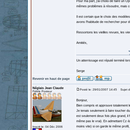
Pour ma part, j'ai choisi de faire un
mêmes problèmes à résoudre, mais cela
Il est certain que le choix des modèl
avons l'habitude de rechercher pour de
Ressortons les vieilles revues, les vie
Amitiés,
Un atterrissage est réputé terminé lo
Serge
Revenir en haut de page
Néglais Jean Claude
Posté le: 29/01/2007 14:45
Sujet d
Fidèle Posteur
Bonjour,
Bien compris et approuve totalement l
Je tenais seulement à faire toucher du 
est seulement deux fois plus grand, il 
même pas le vrai). En admettant Cz égal
moins vite) si on garde le même profil, 
Inscrit le: 04 Déc 2006