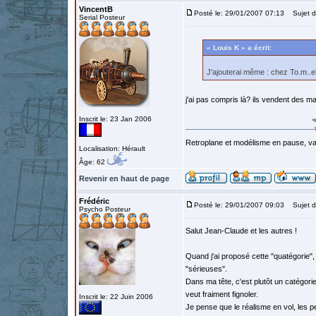
VincentB
Posté le: 29/01/2007 07:13
Sujet d
Serial Posteur
« Louis K » a écrit:
J'ajouterai même : chez To.m..el
j'ai pas compris là? ils vendent des 
Inscrit le: 23 Jan 2006
Retroplane et modélisme en pause, van
Localisation: Hérault
Âge: 62
Revenir en haut de page
Frédéric
Posté le: 29/01/2007 09:03
Sujet d
Psycho Posteur
Salut Jean-Claude et les autres !
Quand j'ai proposé cette "quatégorie",
"sérieuses".
Dans ma tête, c'est plutôt un catégori
veut fraiment fignoler.
Inscrit le: 22 Juin 2006
Je pense que le réalisme en vol, les p