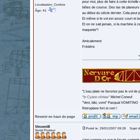
pour moi, plus de faire à cette échell
Localisation: Corrèze
bêtes de course. Des tas de planeurs 
Âge: 61
au début du siècle dernier. Cela peut p
Et même si le vol est assez court et l
Et on ne sait jamais, si la machine à ce
maquette"!
Amicalement
Frédéric
"L'eau plate ne favorise pas le vol de p
"In Cyano véritas"
Michel Coneuf
"Veni, bibi, vomi" Pasqual VOMITINO
Retroplane fort et vert !
Revenir en haut de page
VincentB
Posté le: 29/01/2007 09:28
Sujet d
Serial Posteur
c'est comme ça que je l'avais compris