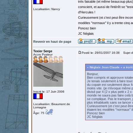
très faisable (et même beaucoup plus) 
conscient, et aussi de l'intérêt se "te
Localisation: Nancy
d'Hercules !
Curieusement (et c'est peut être incon
modèles "normaux" il y a trente cinq a
Poncez bien
JC Néglais
Revenir en haut de page
Texier Serge
Posté le: 29/01/2007 16:38
Sujet d
Accro Posteur
« Néglais Jean Claude » a écrit
Bonjour,
Bien compris et approuve total
Je tenais seulement à faire touch
du copain est seulement deux fois
moins vite. (je n'évoque même pa
Inscrit le: 17 Juin 2006
divisé par 4 (2 x plus petit x 2 x 
monde ne saura pas faire celà b
se complique. Pas le transport, j
plus inhabituels sans se lancer 
Localisation: Beaumont de
Curieusement (et c'est peut êtr
Lomagne
étaient les modèles "normaux" il
Âge: 75
Poncez bien
JC Néglais