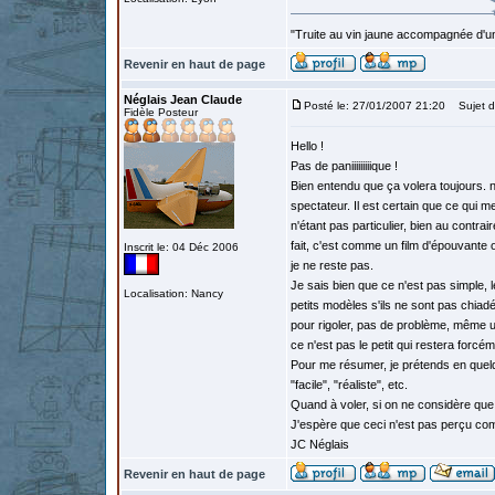
"Truite au vin jaune accompagnée d'un
Revenir en haut de page
Néglais Jean Claude
Posté le: 27/01/2007 21:20
Sujet d
Fidèle Posteur
Hello !
Pas de paniiiiiiiiique !
Bien entendu que ça volera toujours. n
spectateur. Il est certain que ce qui 
n'étant pas particulier, bien au contr
fait, c'est comme un film d'épouvante 
Inscrit le: 04 Déc 2006
je ne reste pas.
Je sais bien que ce n'est pas simple, 
Localisation: Nancy
petits modèles s'ils ne sont pas chiadés
pour rigoler, pas de problème, même u
ce n'est pas le petit qui restera forcéme
Pour me résumer, je prétends en quelqu
"facile", "réaliste", etc.
Quand à voler, si on ne considère que
J'espère que ceci n'est pas perçu com
JC Néglais
Revenir en haut de page