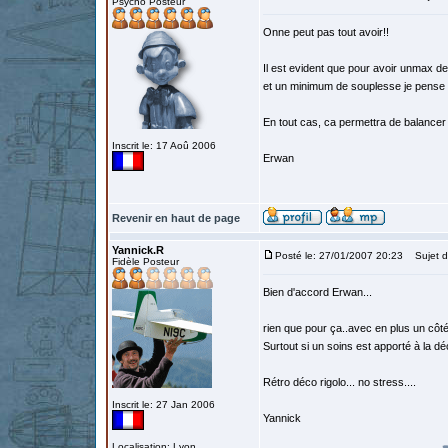
Psycho Posteur
Onne peut pas tout avoir!!
Il est evident que pour avoir unmax de
et un minimum de souplesse je pense q
En tout cas, ca permettra de balancer
Inscrit le: 17 Aoû 2006
Erwan
Revenir en haut de page
Yannick.R
Posté le: 27/01/2007 20:23
Sujet d
Fidèle Posteur
Bien d'accord Erwan...
rien que pour ça..avec en plus un côté
Surtout si un soins est apporté à la dé
Rétro déco rigolo... no stress....
Inscrit le: 27 Jan 2006
Yannick
Localisation: Lyon