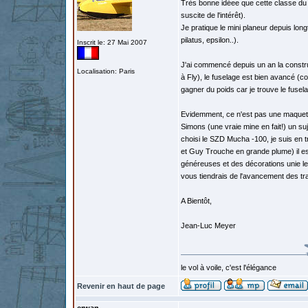
Très bonne idéee que cette classe du 
suscite de l'intérêt).
Je pratique le mini planeur depuis longt
pilatus, epsilon..).
Inscrit le: 27 Mai 2007
J'ai commencé depuis un an la construc
Localisation: Paris
à Fly), le fuselage est bien avancé (
gagner du poids car je trouve le fusel
Evidemment, ce n'est pas une maquette
Simons (une vraie mine en fait!) un suj
choisi le SZD Mucha -100, je suis en 
et Guy Trouche en grande plume) il es
généreuses et des décorations unie le 
vous tiendrais de l'avancement des tr
A Bientôt,
Jean-Luc Meyer
le vol à voile, c'est l'élégance
Revenir en haut de page