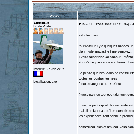
Auteur
Yannick.R
Posté le: 27/01/2007 18:27
Sujet d
Fidèle Posteur
salut les gars....
j'ai construit il y a quelques années un
plan model magasine il me semble....
il volait super bien ce planeur... même
et il m'a fait passer de nombreux cho
Inscrit le: 27 Jan 2006
Je pense que beaucoup de constructeu
toutes les contraintes liées
Localisation: Lyon
à cette catégorie du 1/10ème...
(m'excluant de tout ces talenteux cons
Enfin, ce petit rappel de contrainte es
mais il ne faut pas qu'il en démotive cer
les expériences sont bonne à prendre.
construisez bien et amusez vous bien 