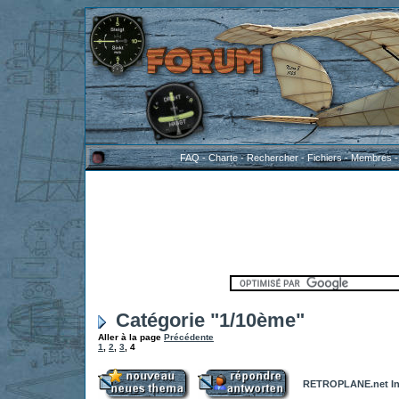
FAQ
-
Charte
-
Rechercher
-
Fichiers
-
Membres
Catégorie "1/10ème"
Aller à la page
Précédente
1
,
2
,
3
,
4
RETROPLANE.net In