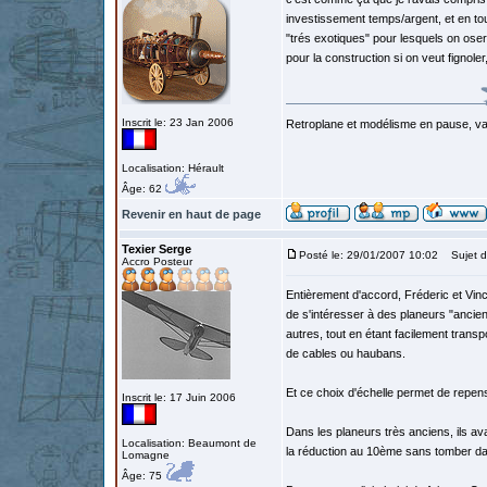
investissement temps/argent, et en to
"trés exotiques" pour lesquels on oser
pour la construction si on veut fignoler
Inscrit le: 23 Jan 2006
Retroplane et modélisme en pause, van
Localisation: Hérault
Âge: 62
Revenir en haut de page
Texier Serge
Posté le: 29/01/2007 10:02
Sujet d
Accro Posteur
Entièrement d'accord, Fréderic et Vinc
de s'intéresser à des planeurs "ancie
autres, tout en étant facilement tran
de cables ou haubans.
Et ce choix d'échelle permet de repens
Inscrit le: 17 Juin 2006
Dans les planeurs très anciens, ils a
Localisation: Beaumont de
la réduction au 10ème sans tomber dans
Lomagne
Âge: 75