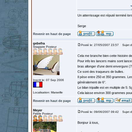
Un atterrissage est réputé terminé lo
Serge
Revenir en haut de page
gebefra
Posté le: 27/05/2007 23:57
Sujet d
Stagiaire Posteur
Cela me branche bien cette histoire de
Pour info les lancers mains sont lance
bras allonger d'une demi envergure (7
Ce sont des traqueurs de bulles.
Il pèse entre 250 et 350 grammes. Les
Inscrit le: 07 Sep 2006
généralement de 6°.
Le bilan tripaille est en multiple de 5: 
Localisation: Marseille
Cela laisse environ 300 grammes pour fa
Revenir en haut de page
Meyer
Posté le: 09/06/2007 09:42
Sujet d
Fidèle Posteur
Bonjour à tous,