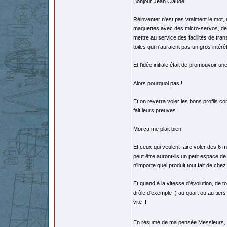
Bonjour Jean Claude,
Réinventer n'est pas vraiment le mot, m
maquettes avec des micro-servos, des 
mettre au service des facilités de tran
toiles qui n'auraient pas un gros intérê
Et l'idée initiale était de promouvoir 
Alors pourquoi pas !
Et on reverra voler les bons profils co
fait leurs preuves.
Moi ça me plait bien.
Et ceux qui veulent faire voler des 6 
peut être auront-ils un petit espace d
n'importe quel produit tout fait de chez
Et quand à la vitesse d'évolution, de t
drôle d'exemple !) au quart ou au tiers
vite !!
En résumé de ma pensée Messieurs, p