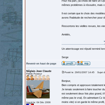
Pour ma part, j'ai choisi de faire un
mêmes problèmes à résoudre, mais cela
Il est certain que le choix des modèl
avons l'habitude de rechercher pour de
Ressortons les vieilles revues, les vie
Amitiés,
Un atterrissage est réputé terminé lo
Serge
Revenir en haut de page
Néglais Jean Claude
Posté le: 29/01/2007 14:45
Sujet d
Fidèle Posteur
Bonjour,
Bien compris et approuve totalement l
Je tenais seulement à faire toucher du 
est seulement deux fois plus grand, il 
même pas le vrai). En admettant Cz égal
moins vite) si on garde le même profil, 
Inscrit le: 04 Déc 2006