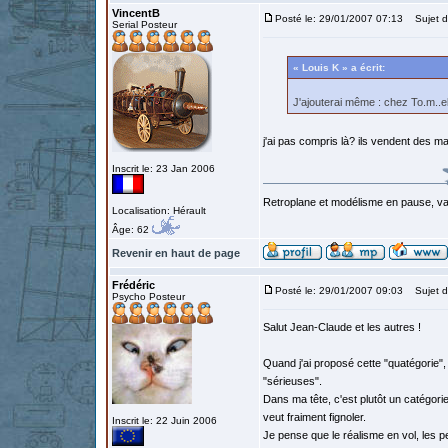
VincentB
Posté le: 29/01/2007 07:13
Sujet d
Serial Posteur
« Louis K » a écrit:
J'ajouterai même : chez To.m..el
j'ai pas compris là? ils vendent des 
Inscrit le: 23 Jan 2006
Retroplane et modélisme en pause, van
Localisation: Hérault
Âge: 62
Revenir en haut de page
Frédéric
Posté le: 29/01/2007 09:03
Sujet d
Psycho Posteur
Salut Jean-Claude et les autres !
Quand j'ai proposé cette "quatégorie",
"sérieuses".
Dans ma tête, c'est plutôt un catégori
veut fraiment fignoler.
Inscrit le: 22 Juin 2006
Je pense que le réalisme en vol, les p