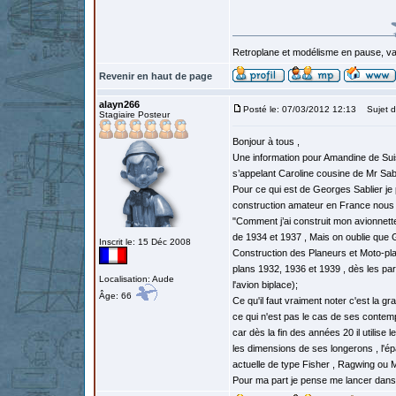
Retroplane et modélisme en pause, van
Revenir en haut de page
alayn266
Posté le: 07/03/2012 12:13
Sujet d
Stagiaire Posteur
Bonjour à tous ,
Une information pour Amandine de Sui
s’appelant Caroline cousine de Mr Sab
Pour ce qui est de Georges Sablier je
construction amateur en France nous 
"Comment j’ai construit mon avionnette
de 1934 et 1937 , Mais on oublie que G
Inscrit le: 15 Déc 2008
Construction des Planeurs et Moto-plan
plans 1932, 1936 et 1939 , dès les pa
Localisation: Aude
l'avion biplace);
Âge: 66
Ce qu'il faut vraiment noter c'est la 
ce qui n'est pas le cas de ses contem
car dès la fin des années 20 il utilise
les dimensions de ses longerons , l'ép
actuelle de type Fisher , Ragwing ou 
Pour ma part je pense me lancer dans 