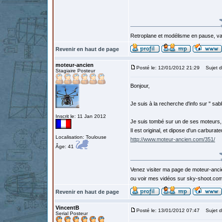
Retroplane et modélisme en pause, van
Revenir en haut de page
moteur-ancien
Posté le: 12/01/2012 21:29
Sujet d
Stagiaire Posteur
Bonjour,
Je suis à la recherche d'info sur " sabli
Inscrit le: 11 Jan 2012
Je suis tombé sur un de ses moteurs,
Il est original, et dipose d'un carburat
Localisation: Toulouse
http://www.moteur-ancien.com/351/
Âge: 41
Venez visiter ma page de moteur-anc
ou voir mes vidéos sur sky-shoot.co
Revenir en haut de page
VincentB
Posté le: 13/01/2012 07:47
Sujet d
Serial Posteur