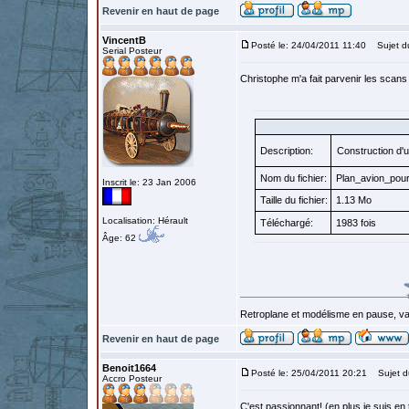
Revenir en haut de page
VincentB
Posté le: 24/04/2011 11:40
Sujet d
Serial Posteur
Christophe m'a fait parvenir les scans
Description:
Construction d'
Nom du fichier:
Plan_avion_pou
Inscrit le: 23 Jan 2006
Taille du fichier:
1.13 Mo
Localisation: Hérault
Téléchargé:
1983 fois
Âge: 62
Retroplane et modélisme en pause, van
Revenir en haut de page
Benoit1664
Posté le: 25/04/2011 20:21
Sujet d
Accro Posteur
C'est passionnant! (en plus je suis en t