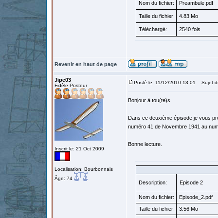
Nom du fichier:
Preambule.pdf
Taille du fichier:
4.83 Mo
Téléchargé:
2540 fois
Revenir en haut de page
Jipe03
Posté le: 11/12/2010 13:01
Sujet d
Fidèle Posteur
Bonjour à tou(te)s
Dans ce deuxième épisode je vous prop
numéro 41 de Novembre 1941 au num
Bonne lecture.
Inscrit le: 21 Oct 2009
Localisation: Bourbonnais
Âge: 74
Description:
Episode 2
Nom du fichier:
Episode_2.pdf
Taille du fichier:
3.56 Mo