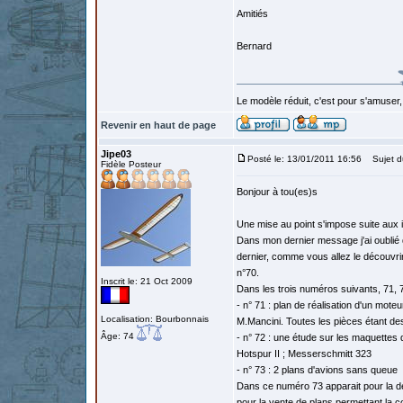
Amitiés
Bernard
Le modèle réduit, c'est pour s'amuser,
Revenir en haut de page
Jipe03
Posté le: 13/01/2011 16:56
Sujet d
Fidèle Posteur
Bonjour à tou(es)s
Une mise au point s'impose suite aux 
Dans mon dernier message j'ai oublié d
dernier, comme vous allez le découvrir, 
n°70.
Inscrit le: 21 Oct 2009
Dans les trois numéros suivants, 71, 7
- n° 71 : plan de réalisation d'un mote
Localisation: Bourbonnais
M.Mancini. Toutes les pièces étant de
Âge: 74
- n° 72 : une étude sur les maquettes 
Hotspur II ; Messerschmitt 323
- n° 73 : 2 plans d'avions sans queue
Dans ce numéro 73 apparait pour la der
pour la vente de plans permettant la 