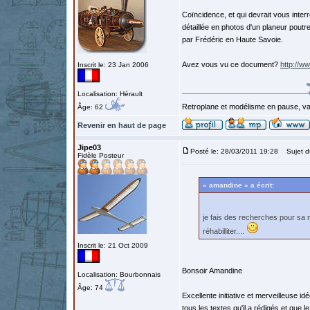
Coïncidence, et qui devrait vous inter
détaillée en photos d'un planeur poutr
par Frédéric en Haute Savoie.
Avez vous vu ce document?
http://w
Inscrit le: 23 Jan 2006
Localisation: Hérault
Retroplane et modélisme en pause, van
Âge: 62
Revenir en haut de page
Jipe03
Posté le: 28/03/2011 19:28
Sujet du
Fidèle Posteur
« amandine » a écrit:
je fais des recherches pour sa
réhabilliter....
Inscrit le: 21 Oct 2009
Bonsoir Amandine
Localisation: Bourbonnais
Âge: 74
Excellente initiative et merveilleuse 
tous les textes qu'il a rédigés et qu