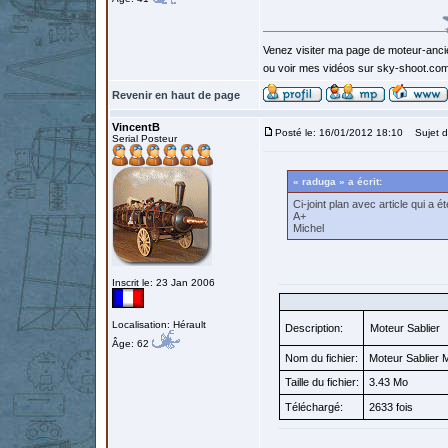
Venez visiter ma page de moteur-anc
ou voir mes vidéos sur sky-shoot.co
Revenir en haut de page
VincentB
Posté le: 16/01/2012 18:10
Sujet d
Serial Posteur
« raduga » a écrit:
Ci-joint plan avec article qui a 
A+
Michel
Inscrit le: 23 Jan 2006
Localisation: Hérault
Description:
Moteur Sablier
Âge: 62
Nom du fichier:
Moteur Sablier 
Taille du fichier:
3.43 Mo
Téléchargé:
2633 fois