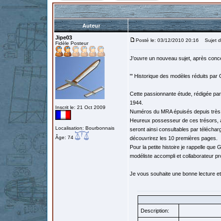
Auteur
Jipe03
Posté le: 03/12/2010 20:16
Sujet du
Fidèle Posteur
J'ouvre un nouveau sujet, après conce
''' Historique des modèles réduits par 
Cette passionnante étude, rédigée par
1944.
Inscrit le: 21 Oct 2009
Numéros du MRA épuisés depuis très l
Heureux possesseur de ces trésors, a
Localisation: Bourbonnais
seront ainsi consultables par télécha
Âge: 74
découvrirez les 10 premières pages.
Pour la petite histoire je rappelle qu
modéliste accompli et collaborateur p
Je vous souhaite une bonne lecture et
Description: