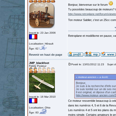
Bonjour, bienvenue sur le forum
Tu possèdes beaucoup de moteurs? tu a
http://www.retroplane.net/forum/viewt
Ton moteur Sablier, c'est un 25cc com
Inscrit le: 23 Jan 2006
Retroplane et modélisme en pause, van
Localisation: Hérault
Âge: 62
Revenir en haut de page
JMP_blackfoot
Posté le: 13/01/2012 11:23
Sujet d
Fidèle Posteur
« moteur-ancien » a écrit:
Bonjour,
Je suis à la recherche d'info sur 
Je suis tombé sur un de ses mo
Il est original, et dipose d'un c
http://www.moteur-ancien.com/
Inscrit le: 16 Mar 2010
Ce moteur ressemble beaucoup à celui 
dans les numéros 4, 5 et 6 de la Revue
Localisation: Ohio
Les numéros 4 et 5 ont les plans du mo
Âge: 83
moins simple. Certains amateurs le pré