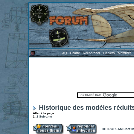
FAQ
-
Charte
-
Rechercher
-
Fichiers
-
Membres
Historique des modéles réduit
Aller à la page
1
,
2
Suivante
RETROPLANE.net In