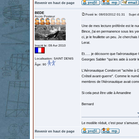
Revenir en haut de page
BEDE
Posté le: 08/03/2012 01:31
Sujet d
Accro Posteur
Une de mes lecture préférée est le nu
Bince, j'ai en permanence sous les yeu
ci, je le feuillette un peu. Je chercha
Lerat.
Inscrit le: 09 Avr 2010
Et...... je découvre que l'aéronautiqu
Localisation: SAINT DENIS
Georges Sablier "qui les aide à sortir 
Âge: 90
L'Aéronautique Condorcet "achète à Ge
Créteil avant-guerre". Comme le numé
membres de l'Aéronautique avait comme
Si cela peut être utile à Amandine
Bernard
Le modèle réduit, c'est pour s'amuser,
Revenir en haut de page