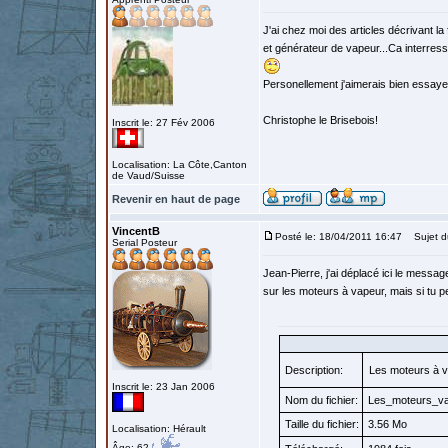
J'ai chez moi des articles décrivant l
et générateur de vapeur...Ca interres
Personellement j'aimerais bien essayer
Christophe le Brisebois!
Inscrit le: 27 Fév 2006
Localisation: La Côte,Canton
de Vaud/Suisse
Revenir en haut de page
VincentB
Posté le: 18/04/2011 16:47
Sujet d
Serial Posteur
Jean-Pierre, j'ai déplacé ici le messa
sur les moteurs à vapeur, mais si tu p
Description:
Les moteurs à v
Inscrit le: 23 Jan 2006
Nom du fichier:
Les_moteurs_vap
Taille du fichier:
3.56 Mo
Localisation: Hérault
Âge: 62