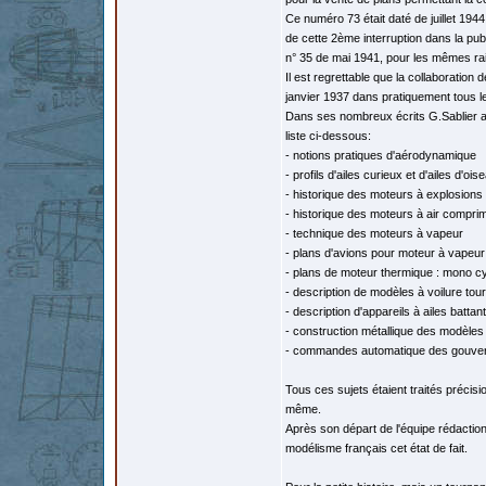
Ce numéro 73 était daté de juillet 19
de cette 2ème interruption dans la pub
n° 35 de mai 1941, pour les mêmes ra
Il est regrettable que la collaboration
janvier 1937 dans pratiquement tous l
Dans ses nombreux écrits G.Sablier a 
liste ci-dessous:
- notions pratiques d'aérodynamique
- profils d'ailes curieux et d'ailes d'ois
- historique des moteurs à explosions
- historique des moteurs à air compri
- technique des moteurs à vapeur
- plans d'avions pour moteur à vapeur
- plans de moteur thermique : mono cy
- description de modèles à voilure tou
- description d'appareils à ailes battan
- construction métallique des modèles 
- commandes automatique des gouvern
Tous ces sujets étaient traités précis
même.
Après son départ de l'équipe rédaction
modélisme français cet état de fait.