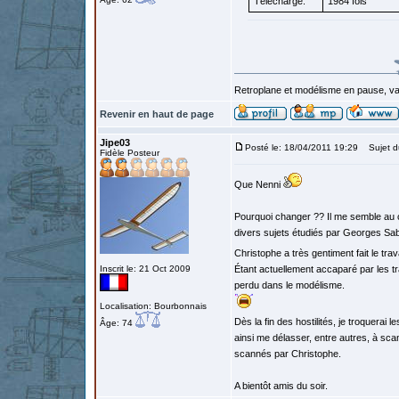
Téléchargé:
1984 fois
Retroplane et modélisme en pause, van
Revenir en haut de page
Jipe03
Posté le: 18/04/2011 19:29
Sujet d
Fidèle Posteur
Que Nenni
Pourquoi changer ?? Il me semble au c
divers sujets étudiés par Georges Sab
Christophe a très gentiment fait le tra
Inscrit le: 21 Oct 2009
Étant actuellement accaparé par les tra
perdu dans le modélisme.
Localisation: Bourbonnais
Dès la fin des hostilités, je troquerai 
Âge: 74
ainsi me délasser, entre autres, à sca
scannés par Christophe.
A bientôt amis du soir.