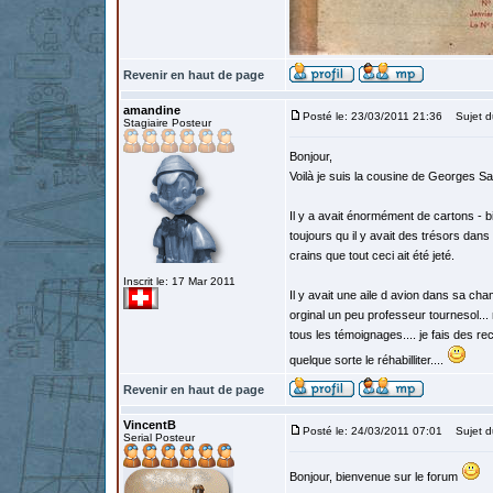
Revenir en haut de page
amandine
Posté le: 23/03/2011 21:36
Sujet du
Stagiaire Posteur
Bonjour,
Voilà je suis la cousine de Georges Sab
Il y a avait énormément de cartons - b
toujours qu il y avait des trésors dans
crains que tout ceci ait été jeté.
Inscrit le: 17 Mar 2011
Il y avait une aile d avion dans sa ch
orginal un peu professeur tournesol... 
tous les témoignages.... je fais des
quelque sorte le réhabilliter....
Revenir en haut de page
VincentB
Posté le: 24/03/2011 07:01
Sujet d
Serial Posteur
Bonjour, bienvenue sur le forum