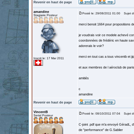
Revenir en haut de page
amandine
Posté le: 29/08/2011 01:00
Sujet du
Stagiaire Posteur
merci benoit 1664 pour propositions d
je voudrais voir ce modele achevé cons
coordonnées de frédéric en haute savoi
adorerais le voir?
merci en tout cas a tous vincentb et ji
Inscrit le: 17 Mar 2011
et aux membres de l aéroclub de paris
amitiés
c
amandine
Revenir en haut de page
VincentB
Posté le: 08/10/2011 07:04
Sujet d
Serial Posteur
C-joint .pdf que m'a envoyé GéradL, d'
de "performance" de G.Sablier