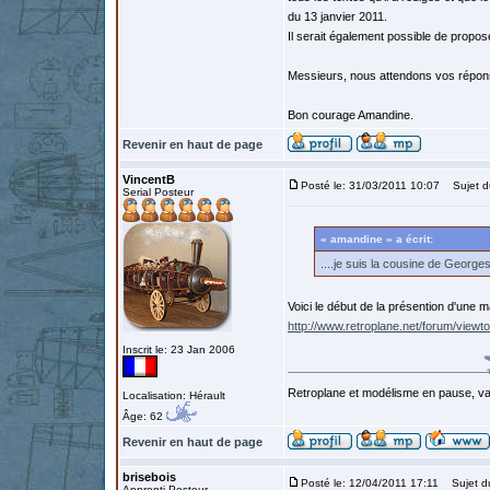
du 13 janvier 2011.
Il serait également possible de propos
Messieurs, nous attendons vos répon
Bon courage Amandine.
Revenir en haut de page
VincentB
Posté le: 31/03/2011 10:07
Sujet du
Serial Posteur
« amandine » a écrit:
....je suis la cousine de Georges
Voici le début de la présention d'une 
http://www.retroplane.net/forum/viewt
Inscrit le: 23 Jan 2006
Retroplane et modélisme en pause, van
Localisation: Hérault
Âge: 62
Revenir en haut de page
brisebois
Posté le: 12/04/2011 17:11
Sujet d
Apprenti Posteur