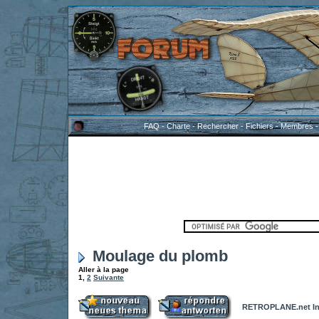
FAQ
-
Charte
-
Rechercher
-
Fichiers
-
Membres
Moulage du plomb
Aller à la page
1
,
2
Suivante
RETROPLANE.net In