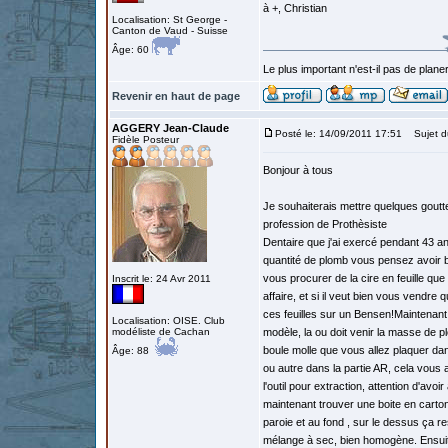
à +, Christian
Localisation: St George -
Canton de Vaud - Suisse
Âge: 60
Le plus important n'est-il pas de planer
Revenir en haut de page
AGGERY Jean-Claude
Posté le: 14/09/2011 17:51
Sujet d
Fidèle Posteur
Bonjour à tous
Je souhaiterais mettre quelques goutt
profession de Prothèsiste
Dentaire que j'ai exercé pendant 43 an
quantité de plomb vous pensez avoir bes
vous procurer de la cire en feuille que 
Inscrit le: 24 Avr 2011
affaire, et si il veut bien vous vendre 
ces feuilles sur un Bensen!Maintenant 
Localisation: OISE. Club
modéliste de Cachan
modèle, la ou doit venir la masse de pl
boule molle que vous allez plaquer dan
Âge: 88
ou autre dans la partie AR, cela vous a
l'outil pour extraction, attention d'av
maintenant trouver une boite en carton q
paroie et au fond , sur le dessus ça r
mélange à sec, bien homogène. Ensuite 