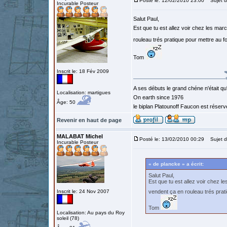
Posté le: 12/02/2010 23:00
Sujet d
Incurable Posteur
Salut Paul,
Est que tu est allez voir chez les ma
rouleau trés pratique pour mettre au 
Tom
Inscrit le: 18 Fév 2009
A ses débuts le grand chéne n'était qu
Localisation: martigues
On earth since 1976
Âge: 50
le biplan Platounoff Faucon est réser
Revenir en haut de page
MALABAT Michel
Posté le: 13/02/2010 00:29
Sujet d
Incurable Posteur
« de plancke » a écrit:
Salut Paul,
Est que tu est allez voir chez 
Inscrit le: 24 Nov 2007
vendent ça en rouleau trés prat
Tom
Localisation: Au pays du Roy
soleil (78)