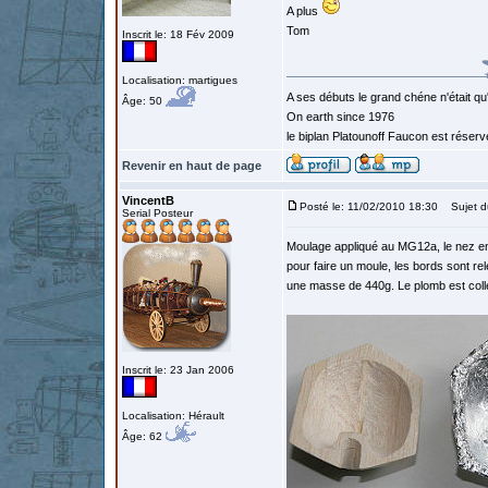
A plus
Tom
Inscrit le: 18 Fév 2009
Localisation: martigues
A ses débuts le grand chéne n'était qu
Âge: 50
On earth since 1976
le biplan Platounoff Faucon est réser
Revenir en haut de page
VincentB
Posté le: 11/02/2010 18:30
Sujet d
Serial Posteur
Moulage appliqué au MG12a, le nez en
pour faire un moule, les bords sont re
une masse de 440g. Le plomb est collé 
Inscrit le: 23 Jan 2006
Localisation: Hérault
Âge: 62