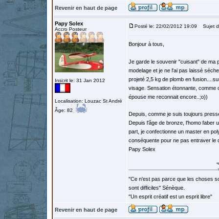
Revenir en haut de page
Papy Solex
Posté le: 22/02/2012 19:09
Sujet du
Accro Posteur
Bonjour à tous,
Je garde le souvenir "cuisant" de ma pr
modelage et je ne l'ai pas laissé séche
projeté 2,5 kg de plomb en fusion....su
Inscrit le: 31 Jan 2012
visage. Sensation étonnante, comme de l
épouse me reconnait encore..;o))
Localisation: Louzac St André
Âge: 82
Depuis, comme je suis toujours pressé
Depuis l'âge de bronze, l'homo faber uti
part, je confectionne un master en pol
conséquente pour ne pas entraver le 
Papy Solex
"Ce n'est pas parce que les choses so
sont difficiles" Sénèque.
"Un esprit créatif est un esprit libre"
Revenir en haut de page