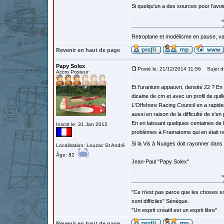
Si quelqu'un a des sources pour l'avoir
Retroplane et modélisme en pause, van
Revenir en haut de page
Papy Solex
Posté le: 21/12/2014 11:56
Sujet d
Accro Posteur
Et l'uranium appauvri, densité 22 ? En 
dizaine de cm et avec un profil de quill
L'Offshore Racing Council en a rapideme
aussi en raison de la difficulté de s'en
En en laissant quelques centaines de k
Inscrit le: 31 Jan 2012
problèmes à Framatome qui en était re
Si la Vis à Nuages doit rayonner dans l
Localisation: Louzac St André
Âge: 82
Jean-Paul "Papy Solex"
"Ce n'est pas parce que les choses so
sont difficiles" Sénèque.
"Un esprit créatif est un esprit libre"
Revenir en haut de page