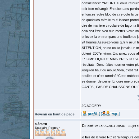
consistance: YAOURT si vous retourner
soit bien mélangé! Ensuite sans perdr
enfoncez votre bloc de cire coté large 
de quelques m/m le tout! laisser prend
cire de manière circulaire de façon a f
cela doit être bien dur, mettez votre m
enlevez la en trempant une feuille de
24 heures Assurez-vous qu'il y ai un t
ATTENTION, on ne coule jamais un métal
obtenir 200°environ. Entrainez vous
:PLOMB LIQUIDE MAIS PRES DU SOLIDU
résultats. Donc faites tourner votre pl
jusqu'en haut du moule.Voila, c'est fait 
coulée, et c'est terminé!!Cette méthode 
se donner de peine! Encore une p
GANTS , PAS DE CHAUSSONS OU D
JC AGGERY
Revenir en haut de page
GérardL
Posté le: 15/09/2011 20:34
Sujet d
Stagiaire Posteur
je fais de la voile RC et j'ai toujours 