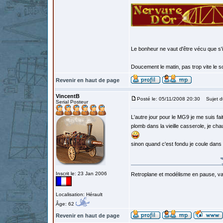
Le bonheur ne vaut d'être vécu que s'i
Doucement le matin, pas trop vite le so
Revenir en haut de page
VincentB
Posté le: 05/11/2008 20:30
Sujet d
Serial Posteur
L'autre jour pour le MG9 je me suis fa
plomb dans la vieille casserole, je ch
sinon quand c'est fondu je coule dans 
Inscrit le: 23 Jan 2006
Retroplane et modélisme en pause, van
Localisation: Hérault
Âge: 62
Revenir en haut de page