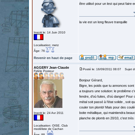
être utilisé pour un lest qui peut faire 
la vie est un long fleuve tranquille
Inscrit le: 14 Juin 2010
Localisation: metz
Âge: 76
Revenir en haut de page
AGGERY Jean-Claude
Posté le: 16/09/2011 08:07
Sujet d
Fidèle Posteur
Bonjour Gérard,
Bigre, les poids que tu annonces sont 
a toujours une solution: le problème c'e
fendre, d'où fuites, d'où danger! Pour 
métal soit passé à l'état solide , so
couler ton plomb! Mais pour des coulé
boite métallique, qui maintiendra beau
Inscrit le: 24 Avr 2011
planche de plomb en 20/10, c'est très 
Localisation: OISE. Club
modéliste de Cachan
Âge: 88