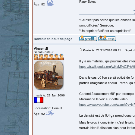
Papy Solex
Âge: 82
"Ce n'est pas parce que les choses so
sont difficiles" Sénèque.
"Un esprit créatif est un esprit libre"
Revenir en haut de page
VincentB
Posté le: 21/12/2014 09:11
Sujet d
Serial Posteur
Il y a un matériau qui pourrait être int
https://fr.wikipedia.org/wiki/M%C3%
Dans le cas où l'on serait obligé de 
parties craignant le chaud. Perso, ça 
Ca fond à seulement 68° par exemple d
Inscrit le: 23 Jan 2006
Marrant de le voir sur cette video
https://www.youtube.com/watch?v=jj
Localisation: Hérault
Âge: 62
La densité est de 9.4 ça prend donc u
Mais le gros inconvénient c'est le prix
verrais bien l'utilisation plus pour le fun