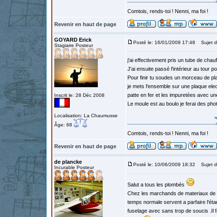
Comtois, rends-toi ! Nenni, ma foi !
Revenir en haut de page
GOYARD Erick
Posté le: 16/01/2009 17:48
Sujet d
Stagiaire Posteur
j'ai effectivement pris un tube de chau
J'ai ensuite passé l'intérieur au tour p
Pour finir tu soudes un morceau de p
je mets l'ensemble sur une plaque elec
patte en fer et les impuretées avec un
Inscrit le: 28 Déc 2008
Le moule est au boulo je ferai des ph
Localisation: La Chaumusse
Âge: 68
Comtois, rends-toi ! Nenni, ma foi !
Revenir en haut de page
de plancke
Posté le: 10/06/2009 18:32
Sujet d
Incurable Posteur
Salut a tous les plombés
Chez les marchands de materiaux de co
temps normale servent a parfaire l'étan
fuselage avec sans trop de soucis .Il 