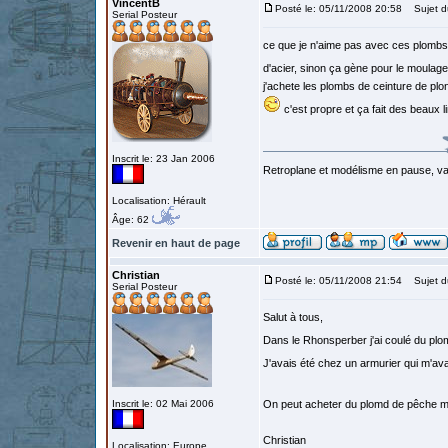
VincentB
Posté le: 05/11/2008 20:58
Sujet d
Serial Posteur
ce que je n'aime pas avec ces plombs d'
d'acier, sinon ça gène pour le moulage
j'achete les plombs de ceinture de pl
c'est propre et ça fait des beaux l
Inscrit le: 23 Jan 2006
Retroplane et modélisme en pause, van
Localisation: Hérault
Âge: 62
Revenir en haut de page
Christian
Posté le: 05/11/2008 21:54
Sujet d
Serial Posteur
Salut à tous,
Dans le Rhonsperber j'ai coulé du pl
J'avais été chez un armurier qui m'ava
Inscrit le: 02 Mai 2006
On peut acheter du plomd de pêche mai
Christian
Localisation: Europe