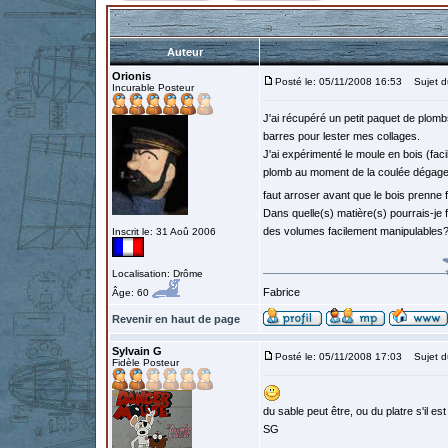
Auteur
Orionis
Posté le: 05/11/2008 16:53
Sujet d
Incurable Posteur
J'ai récupéré un petit paquet de plombs
barres pour lester mes collages.
J'ai expérimenté le moule en bois (facil
plomb au moment de la coulée dégage pl
faut arroser avant que le bois prenne 
Dans quelle(s) matière(s) pourrais-je f
des volumes facilement manipulables
Inscrit le: 31 Aoû 2006
Localisation: Drôme
Fabrice
Âge: 60
Revenir en haut de page
Sylvain G
Posté le: 05/11/2008 17:03
Sujet d
Fidèle Posteur
du sable peut être, ou du platre s'il es
SG