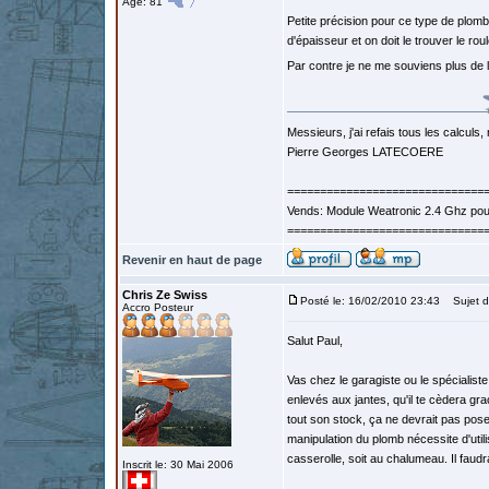
Âge: 81
Petite précision pour ce type de plomb:
d'épaisseur et on doit le trouver le rou
Par contre je ne me souviens plus de 
Messieurs, j'ai refais tous les calculs, 
Pierre Georges LATECOERE
==============================
Vends: Module Weatronic 2.4 Ghz po
==============================
Revenir en haut de page
Chris Ze Swiss
Posté le: 16/02/2010 23:43
Sujet d
Accro Posteur
Salut Paul,
Vas chez le garagiste ou le spécialist
enlevés aux jantes, qu'il te cèdera gra
tout son stock, ça ne devrait pas poser 
manipulation du plomb nécessite d'utili
casserolle, soit au chalumeau. Il faudr
Inscrit le: 30 Mai 2006