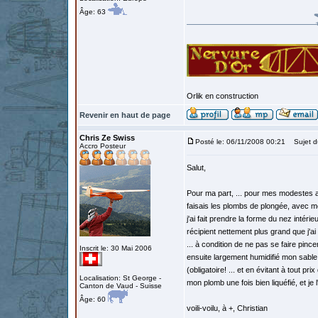
Âge: 63
Orlik en construction
Revenir en haut de page
Chris Ze Swiss
Posté le: 06/11/2008 00:21
Sujet d
Accro Posteur
Salut,
Pour ma part, ... pour mes modestes a
faisais les plombs de plongée, avec m
j'ai fait prendre la forme du nez intér
récipient nettement plus grand que j'ai 
... à condition de ne pas se faire pince
Inscrit le: 30 Mai 2006
ensuite largement humidifié mon sable 
(obligatoire! ... et en évitant à tout p
Localisation: St George -
mon plomb une fois bien liquéfié, et je l'
Canton de Vaud - Suisse
Âge: 60
voili-voilu, à +, Christian