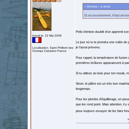
« Orionis » a écrit:
Et accessoirement, il faut arros
Petit chimiste doublé d'un apprenti sorc
Inscrit le: 22 Mai 2006
Le jour où tu te prendra une volée de 
je t'aurai prévenu.
Localisation: Saint Philbert des
Champs Calvados France
Pour rappel, la température de fusion
premières brûlures apparaissent à par
Si tu utilises du bois pour ton moule, 
Sinon, le plâtre est un très bon matér
longtemps.
Pour les plombs d'équilibrage, on peux
que les rond point. Mais attention, il
peux toujours essayer de les faire fo