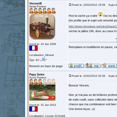
VincentB
Posté le: 22/02/2012 19:59
Sujet d
Serial Posteur
Hoo la vache ça craint
t'as eu de
j'en profite que le sujet soit remonté 
http://www.retroplane.net/mira3/page2
sécher le plâtre 24h, donc au coeur il 
Inscrit le: 23 Jan 2006
Retroplane et modélisme en pause, van
Localisation: Hérault
Âge: 62
Revenir en haut de page
Papy Solex
Posté le: 22/02/2012 20:36
Sujet d
Accro Posteur
Bonsoir Vincent,
Non, je n'ai pas eu de brûlures profon
de suite coulé, sans collection dans des
chance que ma combinaison soit bien 
Inscrit le: 31 Jan 2012
Une bonne leçon..;o)
Localisation: Louzac St André