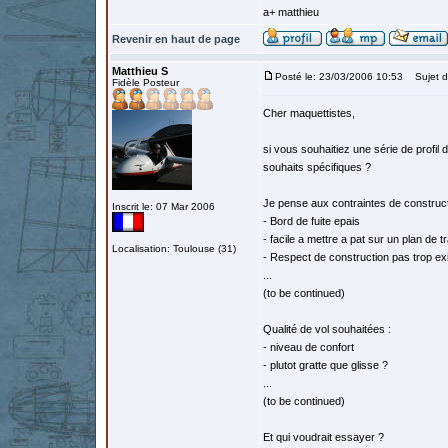
a+ matthieu
Revenir en haut de page
Matthieu S
Posté le: 23/03/2006 10:53
Sujet du
Fidèle Posteur
Cher maquettistes,
si vous souhaitiez une série de profil 
souhaits spécifiques ?
Je pense aux contraintes de construct
Inscrit le: 07 Mar 2006
- Bord de fuite epais
- facile a mettre a pat sur un plan de tr
Localisation: Toulouse (31)
- Respect de construction pas trop ex
...
(to be continued)
Qualité de vol souhaitées :
- niveau de confort
- plutot gratte que glisse ?
...
(to be continued)
Et qui voudrait essayer ?