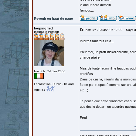
le coeur sera demain
l'amour....
Revenir en haut de page
loopingfred
Posté le: 23/03/2006 17:29
Sujet d
Incurable Posteur
Interressant tout cela...
Pour moi, un profil nickel chrome, ser
charge ailaire.
Mais de toute facon, il ne faut pas oub
Inscrit le: 24 Jan 2006
entoilées.
Dans ce cas la, m'enfin dans mon cas qu
Localisation: Dublin - Ireland
facon pas respecté comme sur une aile
Âge: 51
etc...)
Je pense que cette "variante" est aus
que des le depart, on a perdre quelques
Fred