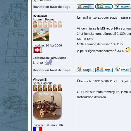
Revenir en haut de page
BertrandF
Posté le: 10/11/2006 10:23
Sujet d
Apprenti Posteur
Vincent, tu as le MS retro 14% sur tou
14 à l'emplanture, dégressif à 13% su
N6-10 13%
N10- saumon dégressif 13- 11%.
Inscrit le: 10 Avr 2006
je peux également centrer à 33%
:
Localisation: Jura/Suisse
Âge: 61
Revenir en haut de page
VincentB
Posté le: 10/11/2006 11:27
Sujet d
Serial Posteur
Oui 14% sur toute l'envergure, je vou
l'articulation d'aileron
Inscrit le: 23 Jan 2006