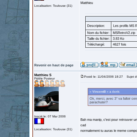
Matthieu
Localisation: Toulouse (31)
Description:
Les profils MS 
Nom du fichier:
MSRetroV2.zip
Taille du fichier:
3.83 Ko
Téléchargé:
4627 fois
Revenir en haut de page
Matthieu S
Posté le: 11/04/2006 18:27
Sujet d
Fidèle Posteur
« VincentB » a écrit:
Ok, merci, avec 3° va falloir ce
parachuter?
Inscrit le: 07 Mar 2006
Bah ma manip, c'est pour retrouver un
cad
Localisation: Toulouse (31)
normalement tu auras le meme compor