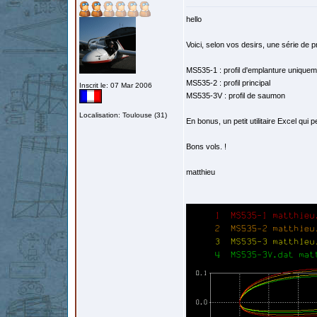
hello
Voici, selon vos desirs, une série de pro
MS535-1 : profil d'emplanture uniquem
MS535-2 : profil principal
Inscrit le: 07 Mar 2006
MS535-3V : profil de saumon
Localisation: Toulouse (31)
En bonus, un petit utilitaire Excel qu
Bons vols. !
matthieu