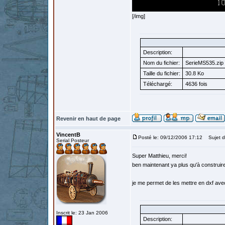
[/img]
Description:
Nom du fichier:
SerieMS535.zip
Taille du fichier:
30.8 Ko
Téléchargé:
4636 fois
Revenir en haut de page
VincentB
Posté le: 09/12/2006 17:12
Sujet d
Serial Posteur
Super Matthieu, merci!
ben maintenant ya plus qu'à construir
je me permet de les mettre en dxf ave
Inscrit le: 23 Jan 2006
Description: