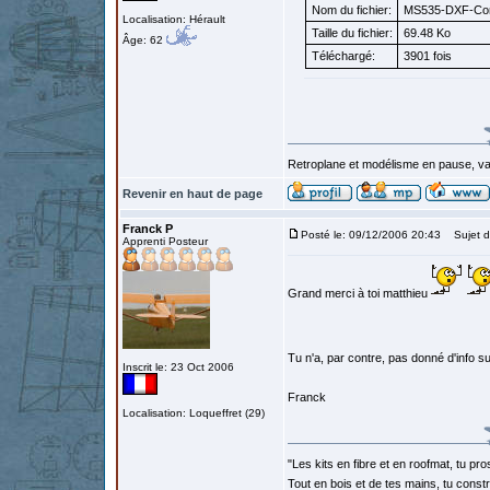
Nom du fichier:
MS535-DXF-Cor
Localisation: Hérault
Taille du fichier:
69.48 Ko
Âge: 62
Téléchargé:
3901 fois
Retroplane et modélisme en pause, van
Revenir en haut de page
Franck P
Posté le: 09/12/2006 20:43
Sujet d
Apprenti Posteur
Grand merci à toi matthieu
Tu n'a, par contre, pas donné d'info s
Inscrit le: 23 Oct 2006
Franck
Localisation: Loqueffret (29)
"Les kits en fibre et en roofmat, tu pro
Tout en bois et de tes mains, tu const