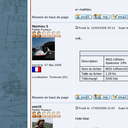
a+ matthieu
Revenir en haut de page
Matthieu S
Posté le: 12/04/2006 20:12
Sujet d
Fidèle Posteur
voili...
MS3-14Retro
Description:
épaisseur 14%
Inscrit le: 07 Mar 2006
Nom du fichier:
MS3-14RetroV2.
Taille du fichier:
1.29 Ko
Localisation: Toulouse (31)
Téléchargé:
3240 fois
Revenir en haut de page
asw15
Posté le: 17/09/2006 11:02
Sujet d
Fidèle Posteur
Hello Matt