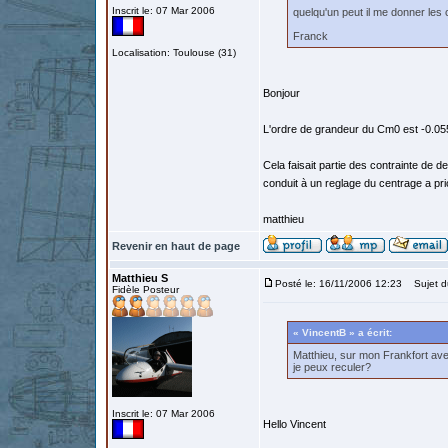
Inscrit le: 07 Mar 2006
quelqu'un peut il me donner les
Franck
Localisation: Toulouse (31)
Bonjour
L'ordre de grandeur du Cm0 est -0.055
Cela faisait partie des contrainte de 
conduit à un reglage du centrage a pri
matthieu
Revenir en haut de page
Matthieu S
Posté le: 16/11/2006 12:23
Sujet d
Fidèle Posteur
« VincentB » a écrit:
Matthieu, sur mon Frankfort ave
je peux reculer?
Inscrit le: 07 Mar 2006
Hello Vincent