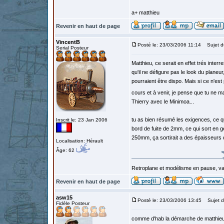
a+ matthieu
Revenir en haut de page
VincentB
Posté le: 23/03/2006 11:14
Sujet d
Serial Posteur
Matthieu, ce serait en effet trés int
qu'il ne défigure pas le look du planeu
pourraient être dispo. Mais si ce n'est
cours et à venir, je pense que tu ne m
Thierry avec le Minimoa...
tu as bien résumé les exigences, ce q
Inscrit le: 23 Jan 2006
bord de fuite de 2mm, ce qui sort en g
250mm, ça sortirait a des épaisseurs
Localisation: Hérault
Âge: 62
Retroplane et modélisme en pause, van
Revenir en haut de page
asw15
Posté le: 23/03/2006 13:45
Sujet d
Fidèle Posteur
comme d'hab la démarche de matthieu 