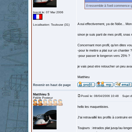
il ressemble à l'oeil commence 
Inscrit le: 07 Mar 2006
A oui effectivement, ya de l'idée... M
Localisation: Toulouse (31)
sinon je suis parti de mes profil, snas r
Concernant mon profil, qu'en dites vou
-pour le mettre a plat sur un chantier ?
-pour passer le longeron vers 25% ?
je vais peut etre retoucher un peu ava
Matthieu
Revenir en haut de page
Matthieu S
Posté le: 08/04/2006 10:48
Sujet d
Fidèle Posteur
hello les maquettistes.
J'ai retravaillé les profils à contruire e
Toujours : intrados plat jusqu'au longe