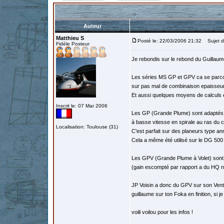
Auteur
Matthieu S
Posté le: 22/03/2006 21:32
Sujet du
Fidèle Posteur
Je rebondis sur le rebond du Guillaum
Les séries MS GP et GPV ca se parc
sur pas mal de combinaison epaisseur
Et aussi quelques moyens de calculs et
Inscrit le: 07 Mar 2006
Les GP (Grande Plume) sont adaptés à 
à basse vitesse en spirale au ras du c
Localisation: Toulouse (31)
C'est parfait sur des planeurs type ann
Cela a même été utilisé sur le DG 5
Les GPV (Grande Plume à Volet) sont p
(gain escompté par rapport a du HQ 
JP Voisin a donc du GPV sur son Ventus
guillaume sur ton Foka en finition, si 
voili voilou pour les infos !