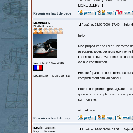
"Je ponce, donc j'essuie" - Rachel
MORE BEERS!!!!
Revenir en haut de page
Matthieu S
Posté le: 23/03/2006 17:40
Sujet d
Fidèle Posteur
hello
Mon propos est de créer une forme de 
associées à des planeurs eux meme boi
La forme de base va donner le "cachet" e
vie à la construction.
Inscrit le: 07 Mar 2006
Ensuite à partir de cette forme de bas
Localisation: Toulouse (31)
comportement final du planeur.
Pour le compromis "glisse/gratte", l'a
qui rentre en compte dans ce compromis,
sur mon site.
a+ matthieu
Revenir en haut de page
caralp_laurent
Posté le: 24/03/2006 09:31
Sujet d
Psycho Posteur