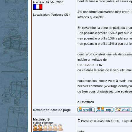
bord de fuite à face plates, et assez e
Inscrit le: 07 Mar 2006
J'ai une forme qui marche bien entre 1
Localisation: Toulouse (31)
intrados quasi plat.
En revanche, la zone de platitude chan
- en posant le profil a 15% a plat sur le
- en posant le profil a 13% a plat sur le
- en posant le profil a 11% a plat sur le
donc si on construit une aile degressi
induire un vrillage de
0-> -1.22 -> -1.87
ca va dans le sens de la securité, mais
next question : tenez vous à avoir une
bricoler cambrure (= vrillage aerodyn
ou bien vous choississez une epaisseur 
a+ matthieu
Revenir en haut de page
Matthieu S
Posté le: 09/04/2006 13:16
Sujet d
Fidèle Posteur
hello