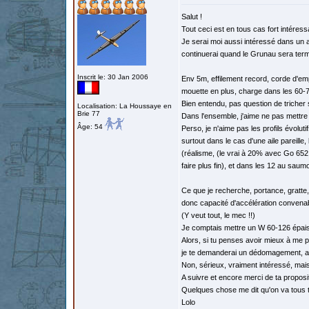
Salut !
Tout ceci est en tous cas fort intéressa
Je serai moi aussi intéressé dans un 
continuerai quand le Grunau sera term
Inscrit le: 30 Jan 2006
Env 5m, effilement record, corde d'e
mouette en plus, charge dans les 60-7
Bien entendu, pas question de tricher 
Localisation: La Houssaye en
Brie 77
Dans l'ensemble, j'aime ne pas mettre 
Âge: 54
Perso, je n'aime pas les profils évolut
surtout dans le cas d'une aile pareille,
(réalisme, (le vrai à 20% avec Go 652
faire plus fin), et dans les 12 au saum
Ce que je recherche, portance, gratte, 
donc capacité d'accélération convenab
(Y veut tout, le mec !!)
Je comptais mettre un W 60-126 épais
Alors, si tu penses avoir mieux à me pro
je te demanderai un dédomagement, alo
Non, sérieux, vraiment intéressé, mais
A suivre et encore merci de ta proposi
Quelques chose me dit qu'on va tous t
Lolo