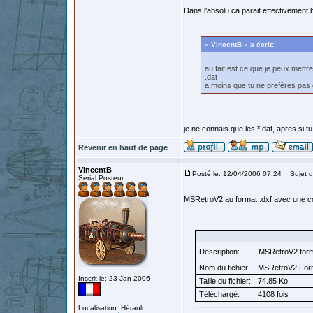
Dans l'absolu ca parait effectivement 
« VincentB » a écrit:
au fait est ce que je peux mettr
.dat
a moins que tu ne prefères pas 
je ne connais que les *.dat, apres si t
Revenir en haut de page
VincentB
Posté le: 12/04/2006 07:24
Sujet d
Serial Posteur
MSRetroV2 au format .dxf avec une cor
Description:
MSRetroV2 form
Nom du fichier:
MSRetroV2 Forma
Inscrit le: 23 Jan 2006
Taille du fichier:
74.85 Ko
Téléchargé:
4108 fois
Localisation: Hérault