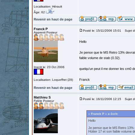
Localisation: Hérault
Âge: 62
Revenir en haut de page
Franck P
Posté le: 15/11/2006 15:01
Sujet d
Apprenti Posteur
Hello
Je pense que le MS Retro 13% devrait 
faible volume de stab (0.32).
Inscrit le: 23 Oct 2006
quelqu'un peut il me donner les cm0 de
Franck
Localisation: Loqueffret (29)
Revenir en haut de page
Matthieu S
Posté le: 16/11/2006 12:15
Sujet d
Fidèle Posteur
« Franck P » a écrit:
Hello
Je pense que le MS Retro 13% d
Hütter 17 et son faible volume d