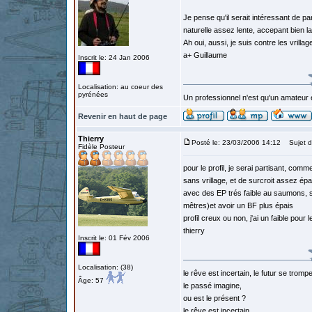
Je pense qu'il serait intéressant de pa
naturelle assez lente, accepant bien 
Ah oui, aussi, je suis contre les vrill
a+ Guillaume
Inscrit le: 24 Jan 2006
Localisation: au coeur des
pyrénées
Un professionnel n'est qu'un amateur 
Revenir en haut de page
Thierry
Posté le: 23/03/2006 14:12
Sujet d
Fidèle Posteur
pour le profil, je serai partisant, com
sans vrillage, et de surcroit assez ép
avec des EP trés faible au saumons, s
mêtres)et avoir un BF plus épais
profil creux ou non, j'ai un faible pour 
thierry
Inscrit le: 01 Fév 2006
Localisation: (38)
le rêve est incertain, le futur se tromp
Âge: 57
le passé imagine,
ou est le présent ?
le rêve est incertain...