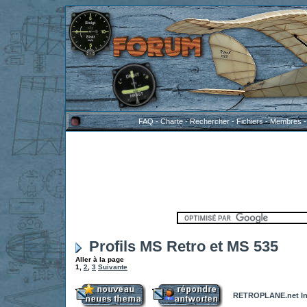
FAQ
-
Charte
-
Rechercher
-
Fichiers
-
Membres
Profils MS Retro et MS 535
Aller à la page
1
,
2
,
3
Suivante
RETROPLANE.net In