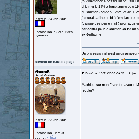
j'ai commencé à bosser un peu sur une 
si je met le 13% à l'emplanture et le
au saumon (corde 515mm) et de 0.5
j'aimerais affiner le bf à l'emplanture
Inscrit le: 24 Jan 2006
(ça joue très peu en fait ) pour avoir
par contre pour le saumon ça fait un bf
Localisation: au coeur des
a+ Guillaume
pyrénées
Un professionnel n'est qu'un amateur 
Revenir en haut de page
VincentB
Posté le: 10/11/2006 09:32
Sujet d
Serial Posteur
Matthieu, sur mon Frankfort avec le M
reculer?
Inscrit le: 23 Jan 2006
Localisation: Hérault
Âge: 62