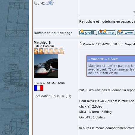
Âge: 62
Retroplane et modélisme en pause, van
Revenir en haut de page
Matthieu S
Posté le: 12/04/2006 19:53
Sujet d
Fidèle Posteur
« VincentB » a écrit:
Matthieu, si ce n'est pas trop l
avec le clark Y) confirmerait l
de 1° sur son Weihe
Inscrit le: 07 Mar 2006
zut, tu n'aurais pas du donner la repo
Localisation: Toulouse (31)
Pour avoir Cz =0.7 qui est le milieu de
clark Y : 2.5deg
MS3-13Retro : 3.5deg
Go 549 : 1.55deg
tu auras le meme comportement avec 