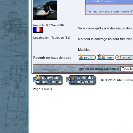
« Franck P » a écrit:
Tu n'a, par contre, pas donné d'
Inscrit le: 07 Mar 2006
Vu le creux qu'il y a la dessus, et donc
Localisation: Toulouse (31)
5% pour le centrage ca sera tres bien
Matthieu
Revenir en haut de page
Montrer les messages depuis:
RETROPLANE.net In
Page
1
sur
3