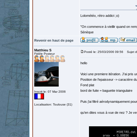
Lolométéo, rétro addict ;o)
"On commence à vieillir quand on rem
Sénèque
Revenir en haut de page
Matthieu S
Posté le: 25/03/2006 09:56
Sujet d
Fidèle Posteur
hello
Voici une premiere itération. J'ai pris
Position de l'epaisseur -> caractère du 
Fond plat
bord de fuite = baguette triangulaire
Inscrit le: 07 Mar 2006
Puis j'ai filtré aérodynamiquement pou
Localisation: Toulouse (31)
qu'en dites vous à vue de nez ? Je veux