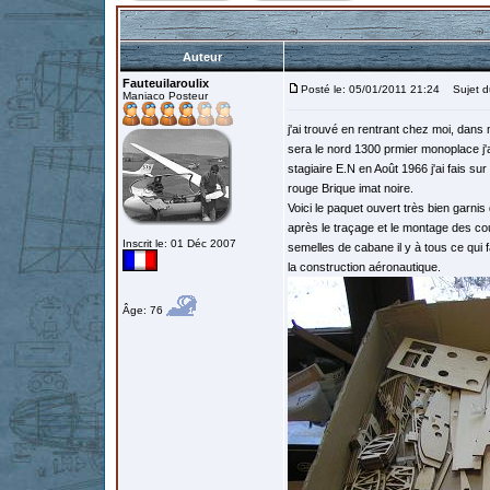
Auteur
Fauteuilaroulix
Posté le: 05/01/2011 21:24
Sujet du
Maniaco Posteur
j'ai trouvé en rentrant chez moi, dans
sera le nord 1300 prmier monoplace j
stagiaire E.N en Août 1966 j'ai fais 
rouge Brique imat noire.
Voici le paquet ouvert très bien garni
après le traçage et le montage des co
Inscrit le: 01 Déc 2007
semelles de cabane il y à tous ce qui f
la construction aéronautique.
Âge: 76