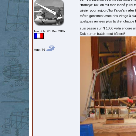
"trompje" Kiki en fait mon laché je l'ai
gésier pour aujourd'hui t'a qu'a y aller
mètre gentiment avec des virage à plat
quelques années plus tard et chaque foi
suis passé sur N 1300 voila encore u
Inscrit le: 01 Déc 2007
Duk sur un balais coté bâbord!
Âge: 76