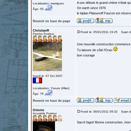
A ses débuts le grand chéne n'était qu
Localisation: martigues
On earth since 1976
Âge: 50
le biplan Platounoff Faucon est réser
Revenir en haut de page
ChristianR
Posté le: 05/01/2011 23:25
Sujet d
Psycho Posteur
Une nouvelle construction commenc
Tu laisses de côté l'Orao
bon courage
Inscrit le: 07 Oct 2007
Localisation: Yzeure (Allier)
Âge: 76
Revenir en haut de page
Orionis
Posté le: 06/01/2011 09:32
Sujet d
Incurable Posteur
Sacré fagot! Bonne construction, mon