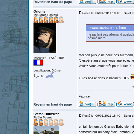
Revenir en haut de page
Orionis
Posté le: 06/01/2011 18:13
Sujet d
Incurable Posteur
« Fauteuilaroulix » a écrit:
ne parlant pas allemand quelqu
désolé merci.
Moi non plus je ne parle pas allemand, 
Inscrit le: 31 Aoû 2006
"J'espère aussi que vous appréciez le
Voulez-vous avoir prêt pour Juillet 20
Localisation: Drôme
Âge: 60
Tu as bossé dans le bâtiment, JC?
Fabrice
Revenir en haut de page
Stefan Hunziker
Posté le: 06/01/2011 18:40
Sujet d
Fidèle Posteur
en fait, le nom du Grunau Baby vient de
constructeur du baby était Edmund Sch