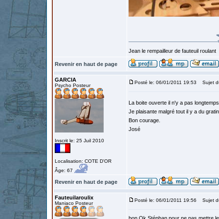
Jean le rempailleur de fauteuil roulant
Revenir en haut de page
GARCIA
Posté le: 06/01/2011 19:53
Sujet d
Psycho Posteur
La boite ouverte il n'y a pas longtemps
Je plaisante malgré tout il y a du gratin
Bon courage.
José
Inscrit le: 25 Juil 2010
Localisation: COTE D'OR
Âge: 67
Revenir en haut de page
Fauteuilaroulix
Posté le: 06/01/2011 19:56
Sujet d
Maniaco Posteur
bon Ok Stéphan pour ne pas mettre le