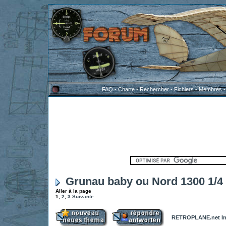
FAQ
-
Charte
-
Rechercher
-
Fichiers
-
Membres
Grunau baby ou Nord 1300 1/4 
Aller à la page
1
,
2
,
3
Suivante
RETROPLANE.net In