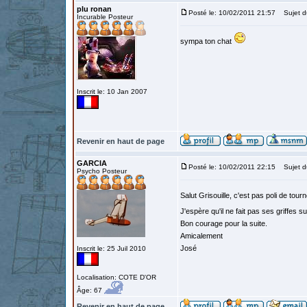
plu ronan
Posté le: 10/02/2011 21:57
Sujet d
Incurable Posteur
sympa ton chat
Inscrit le: 10 Jan 2007
Revenir en haut de page
GARCIA
Posté le: 10/02/2011 22:15
Sujet d
Psycho Posteur
Salut Grisouille, c'est pas poli de tou
J'espère qu'il ne fait pas ses griffes s
Bon courage pour la suite.
Amicalement
José
Inscrit le: 25 Juil 2010
Localisation: COTE D'OR
Âge: 67
Revenir en haut de page