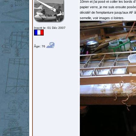
10mm et j'ai posé et coller les bords d
papier verre, je me suis ensuite posée 
décidé! de l'emplanture jusqu'aux AF â
semelle, voir images ci lointes.
Inscrit le: 01 Déc 2007
Âge: 76