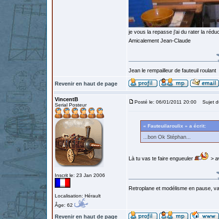
je vous la repasse j'ai du rater la ré
Amicalement Jean-Claude
Jean le rempailleur de fauteuil roulant
Revenir en haut de page
VincentB
Posté le: 06/01/2011 20:00
Sujet d
Serial Posteur
« Fauteuilaroulix » a écrit:
...bon Ok Stéphan...
Là tu vas te faire engueuler
> a
Inscrit le: 23 Jan 2006
Retroplane et modélisme en pause, van
Localisation: Hérault
Âge: 62
Revenir en haut de page