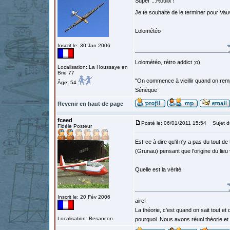
Super ...Roulix !
Je te souhaite de le terminer pour Va
Lolométéo
Inscrit le: 30 Jan 2006
Lolométéo, rétro addict ;o)
Localisation: La Houssaye en
Brie 77
"On commence à vieillir quand on rem
Âge: 54
Sénèque
Revenir en haut de page
fceed
Posté le: 06/01/2011 15:54
Sujet d
Fidèle Posteur
Est-ce à dire qu'il n'y a pas du tout
(Grunau) pensant que l'origine du lieu
Quelle est la vérité
Inscrit le: 20 Fév 2006
airef
La théorie, c'est quand on sait tout et
Localisation: Besançon
pourquoi. Nous avons réuni théorie et p