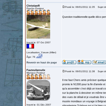
ChristianR
Posté le: 06/01/2011 11:35
Sujet d
Psycho Posteur
Question traditionnelle:quelle déco pe
Inscrit le: 07 Oct 2007
Localisation: Yzeure (Allier)
Âge: 76
Revenir en haut de page
Fauteuilaroulix
Posté le: 06/01/2011 11:38
Sujet d
Maniaco Posteur
Il me faut Chers amis préciser quelque
promis le N1300 pour la fin d'année et
qu'a assembler c'est déjà un travail con
sur la planche à dessiner en même temp
des vues de détail et je voudrais être 
musée mondiaux un voyage à Belgrade 
Inscrit le: 01 Déc 2007
rétroplaniste Tchéque qui si j'ai bie