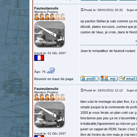
Fauteuilaroulix
Posté le: 06/01/2011 20:32
Sujet d
Maniaco Posteur
op pardon Stefan je sais comme ça me 
désolé, plates excuses, surtout que je
canton de Vaux, je crois, dans le Nor
Jean le rempailleur de fauteuil roulant
Inscrit le: 01 Déc 2007
Âge: 76
Revenir en haut de page
Fauteuilaroulix
Posté le: 16/01/2011 12:12
Sujet d
Maniaco Posteur
bien voici le montage du plan fixe, il 
simple jusque la la commande de profo
100S je vous ferais un plan coté car ç
fonctionne pas pas ça ne s'assemble pa
irréalisable,l'ajustement au micron ça 
juste! un rappel de RDM, l'acier c'est
Inscrit le: 01 Déc 2007
être de l'ordre du mm mais je n'ai rie