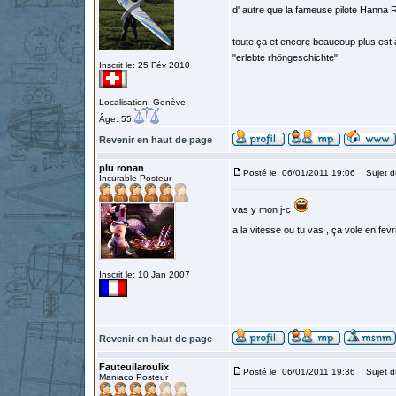
d' autre que la fameuse pilote Hanna Re
toute ça et encore beaucoup plus est à 
"erlebte rhöngeschichte"
Inscrit le: 25 Fév 2010
Localisation: Genève
Âge: 55
Revenir en haut de page
plu ronan
Posté le: 06/01/2011 19:06
Sujet d
Incurable Posteur
vas y mon j-c
a la vitesse ou tu vas , ça vole en fev
Inscrit le: 10 Jan 2007
Revenir en haut de page
Fauteuilaroulix
Posté le: 06/01/2011 19:36
Sujet d
Maniaco Posteur