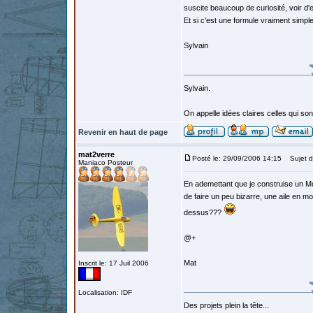
suscite beaucoup de curiosité, voir d'
Et si c'est une formule vraiment simpl
Sylvain
Sylvain.
On appelle idées claires celles qui s
Revenir en haut de page
mat2verre
Posté le: 29/09/2006 14:15
Sujet d
Maniaco Posteur
En ademettant que je construise un Mo
de faire un peu bizarre, une aile en mo
dessus???
@+
Mat
Inscrit le: 17 Juil 2006
Localisation: IDF
Des projets plein la tête...