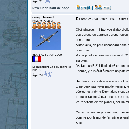
Âge: 71
Revenir en haut de page
caralp_laurent
Posté le: 22/09/2006 11:57
Sujet d
Psycho Posteur
Côté pilotage, ... il faut voir d'abord c
Les cordes de saumon seront riquiqui. V
construire.
A mon avis, on peut descendre sans p
construire...
Inscrit le: 30 Jan 2006
Voir le profil, certains sont super (E 2
est bien...
(Va faire un E 211 fidèle de 6 cm en bois
Localisation: La Houssaye en
Brie 77
Ensuite, y-a intérêt à mettre un petit vr
Âge: 54
Une fois ces conditions réunies, et bi
tu ne peux pas voler trop lentement, le
décroches, même léger, alors c'est pas
Tu peux ralentir à plat face au vent, p
les réactions de ton planeur, car un m
Ca fait un peu piège, c'est sûr, mais mo
comme tout le monde (en général que
Salut