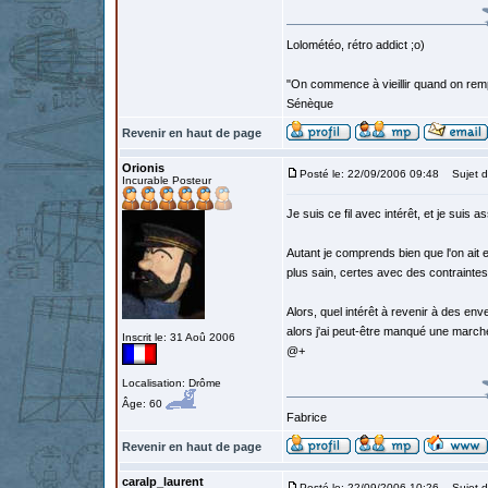
Lolométéo, rétro addict ;o)
"On commence à vieillir quand on rem
Sénèque
Revenir en haut de page
Orionis
Posté le: 22/09/2006 09:48
Sujet d
Incurable Posteur
Je suis ce fil avec intérêt, et je suis 
Autant je comprends bien que l'on ait en
plus sain, certes avec des contraintes
Alors, quel intérêt à revenir à des en
alors j'ai peut-être manqué une march
Inscrit le: 31 Aoû 2006
@+
Localisation: Drôme
Âge: 60
Fabrice
Revenir en haut de page
caralp_laurent
Posté le: 22/09/2006 10:26
Sujet d