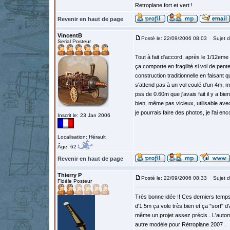
Retroplane fort et vert !
Revenir en haut de page
VincentB
Posté le: 22/09/2006 08:03
Sujet d
Serial Posteur
Tout à fait d'accord, après le 1/12eme 
ça comporte en fragilité si vol de pent
construction traditionnelle en faisant
s'attend pas à un vol coulé d'un 4m, 
pss de 0.60m que j'avais fait il y a bi
bien, même pas vicieux, utilisable av
je pourrais faire des photos, je l'ai e
Inscrit le: 23 Jan 2006
Localisation: Hérault
Âge: 62
Revenir en haut de page
Thierry P
Posté le: 22/09/2006 08:33
Sujet d
Fidèle Posteur
Très bonne idée !! Ces derniers temps 
d'1,5m ça vole très bien et ça "sort" d'
même un projet assez précis . L'autom
autre modèle pour Rétroplane 2007 .