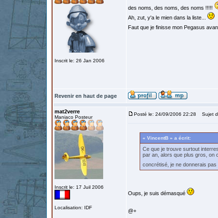
des noms, des noms, des noms !!!!!
Ah, zut, y'a le mien dans la liste...
Faut que je finisse mon Pegasus avant No
Inscrit le: 26 Jan 2006
Revenir en haut de page
mat2verre
Posté le: 24/09/2006 22:28
Sujet d
Maniaco Posteur
« VincentB » a écrit:
Ce que je trouve surtout interre
par an, alors que plus gros, on 
concrétisé, je ne donnerais pa
Inscrit le: 17 Juil 2006
Oups, je suis démasqué
Localisation: IDF
@+