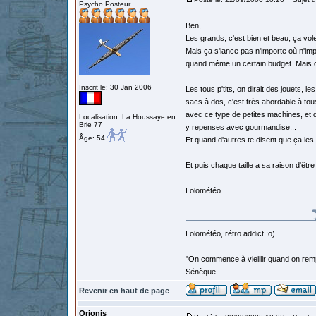
Psycho Posteur
Ben,
Les grands, c'est bien et beau, ça vole
Mais ça s'lance pas n'importe où n'imp
quand même un certain budget. Mais c
Inscrit le: 30 Jan 2006
Les tous p'tits, on dirait des jouets, 
sacs à dos, c'est très abordable à tous
avec ce type de petites machines, et q
Localisation: La Houssaye en
Brie 77
y repenses avec gourmandise...
Âge: 54
Et quand d'autres te disent que ça les t
Et puis chaque taille a sa raison d'êtr
Lolométéo
Lolométéo, rétro addict ;o)
"On commence à vieillir quand on rem
Sénèque
Revenir en haut de page
Orionis