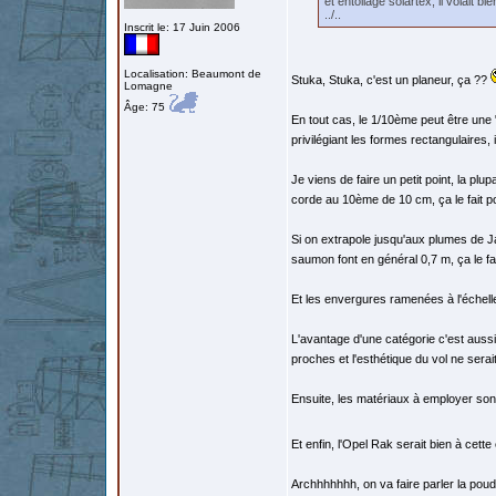
et entoilage solartex, il volait 
../..
Inscrit le: 17 Juin 2006
Localisation: Beaumont de
Stuka, Stuka, c'est un planeur, ça ??
Lomagne
Âge: 75
En tout cas, le 1/10ème peut être une
privilégiant les formes rectangulaires, 
Je viens de faire un petit point, la plu
corde au 10ème de 10 cm, ça le fait 
Si on extrapole jusqu'aux plumes de Ja
saumon font en général 0,7 m, ça le fa
Et les envergures ramenées à l'échelle 
L'avantage d'une catégorie c'est aussi
proches et l'esthétique du vol ne sera
Ensuite, les matériaux à employer son
Et enfin, l'Opel Rak serait bien à cette
Archhhhhhh, on va faire parler la poud