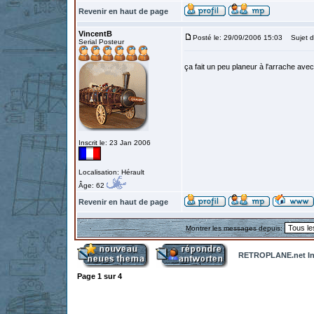
Revenir en haut de page
VincentB
Posté le: 29/09/2006 15:03
Sujet d
Serial Posteur
ça fait un peu planeur à l'arrache ave
Inscrit le: 23 Jan 2006
Localisation: Hérault
Âge: 62
Revenir en haut de page
Montrer les messages depuis:
RETROPLANE.net In
Page
1
sur
4