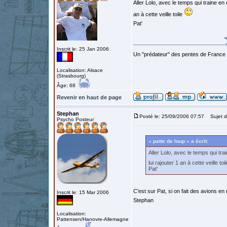
Aller Lolo, avec le temps qui traine e
an à cette veille toile
Pat'
Inscrit le: 25 Jan 2006
Un "prédateur" des pentes de France
Localisation: Alsace
(Strasbourg)
Âge: 68
Revenir en haut de page
Stephan
Posté le: 25/09/2006 07:57
Sujet d
Psycho Posteur
« patte de loup » a écrit:
Aller Lolo, avec le temps qui t
lui rajouter 1 an à cette veille toi
Pat'
C'est sur Pat, si on fait des avions e
Inscrit le: 15 Mar 2006
Stephan
Localisation:
Pattensen/Hanovre-Allemagne