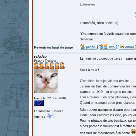
Lolométéo
Lolométéo, rétro addict ;o)
"On commence à vieillir quand on rem
Sénèque
Revenir en haut de page
Frédéric
Posté le: 22/09/2006 16:13
Sujet d
Psycho Posteur
Salut à tous !
C'est bien, le sujet fait des émules !
Je suis en train de commencer les ne
planeur au 1/10... et un gros en plus !
Lolo a raison : Les gros planeurs, c'est
Inscrit le: 22 Juin 2006
Quand on transporte un gros planeur, il 
fallu trouver quelqu'un d'autre pour por
Localisation: Corrèze
Donc, pour combler les vide, pourquoi
Âge: 61
Pour le pilotage de tels bestiaux, surto
a pas photo : le vol lent est à mettre a
des vols de moustiques à la pente