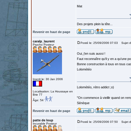
Mat
Des projets plein la tête...
Revenir en haut de page
caralp_laurent
Posté le: 25/09/2006 07:03
Sujet d
Psycho Posteur
Oui, j'en suis aussi !
Faut reconnaître qu'il y en a qu'une p
Bonne construction à tous en tous cas
Lolométéo
Inscrit le: 30 Jan 2006
Lolométéo, rétro addict ;o)
Localisation: La Houssaye en
Brie 77
"On commence à vieillir quand on rem
Âge: 54
Sénèque
Revenir en haut de page
patte de loup
Posté le: 25/09/2006 07:50
Sujet d
Incurable Posteur