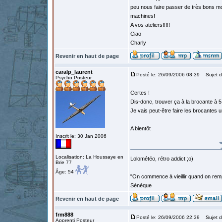
peu nous faire passer de très bons m
machines!
A vos ateliers!!!!!
Ciao
Charly
Revenir en haut de page
caralp_laurent
Posté le: 26/09/2006 08:39
Sujet d
Psycho Posteur
Certes !
Dis-donc, trouver ça à la brocante à 5 
Je vais peut-être faire les brocantes 
A bientôt
Inscrit le: 30 Jan 2006
Localisation: La Houssaye en
Lolométéo, rétro addict ;o)
Brie 77
Âge: 54
"On commence à vieillir quand on rem
Sénèque
Revenir en haut de page
frm888
Posté le: 26/09/2006 22:39
Sujet d
Apprenti Posteur