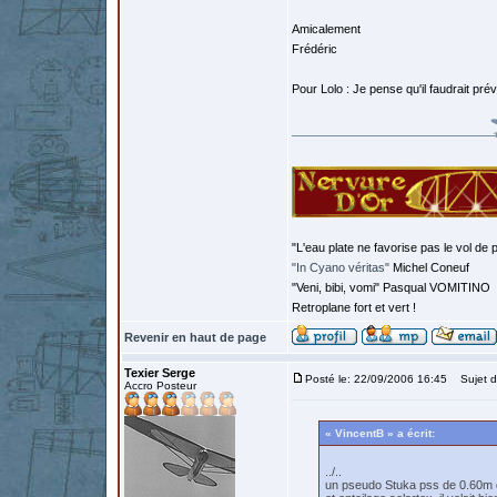
Amicalement
Frédéric
Pour Lolo : Je pense qu'il faudrait prévo
"L'eau plate ne favorise pas le vol de p
"In Cyano véritas"
Michel Coneuf
"Veni, bibi, vomi" Pasqual VOMITINO
Retroplane fort et vert !
Revenir en haut de page
Texier Serge
Posté le: 22/09/2006 16:45
Sujet d
Accro Posteur
« VincentB » a écrit:
../..
un pseudo Stuka pss de 0.60m qu