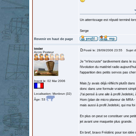
Un atterrissage est réputé terminé lo
Serge
Revenir en haut de page
texier
Posté le: 28/09/2006 23:55
Sujet d
Accro Posteur
Je "m'incruste" tardivement dans le suj
l'évolution du matériel radio aujourd'hu
l'apparition des petits servos pas cher
Inscrit le: 02 Mar 2006
Mais j'y avais déjà réfléchi plutôt dan
donc dans une formule vraiment simple 
Localisation: Monbrun (32)
J'ai pensé à une aile à profil Jedelski
Âge: 53
Hom (plan de micro planeur de MRA - 
mais aussi à profil Jedelski, qui ma f
En plus on peut se constituer une peti
jet avant une maquette plus grande.
En bref, bravo Frédéric pour ton idée 