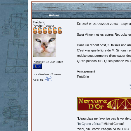
Auteur
Frédéric
Posté le: 21/09/2006 20:54
Sujet d
Psycho Posteur
Salut Vincent et les autres Retroplane
Dans un récent post, tu faisais une al
C'est vrai que le livre de M. Simons re
réduite peut permettre d'envisager de
Qu'en penses-tu ? Qu'en pensez-vou
Inscrit le: 22 Juin 2006
Amicalement
Localisation: Corrèze
Frédéric
Âge: 61
"L'eau plate ne favorise pas le vol de p
"In Cyano véritas"
Michel Coneuf
"Veni, bibi, vomi" Pasqual VOMITINO