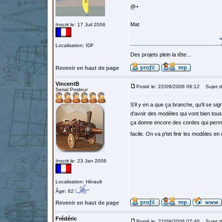
@+
Mat
Inscrit le: 17 Juil 2006
Localisation: IDF
Des projets plein la tête...
Revenir en haut de page
VincentB
Posté le: 22/09/2006 06:12
Sujet d
Serial Posteur
S'il y en a que ça branche, qu'il se sig
d'avoir des modèles qui vont bien tou
ça donne encore des cordes qui permet
facile. On va p'tet finir les modèles
Inscrit le: 23 Jan 2006
Localisation: Hérault
Âge: 62
Revenir en haut de page
Frédéric
Posté le: 22/09/2006 07:40
Sujet d