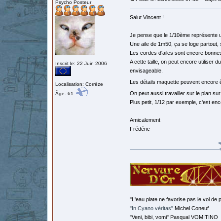
Psycho Posteur
Salut Vincent !
Je pense que le 1/10ème représente 
Une aile de 1m50, ça se loge partout, 
Les cordes d'ailes sont encore bonnes
A cette taille, on peut encore utiliser d
Inscrit le: 22 Juin 2006
envisageable.
Les détails maquette peuvent encore ê
Localisation: Corrèze
On peut aussi travailler sur le plan s
Âge: 61
Plus petit, 1/12 par exemple, c'est enco
Amicalement
Frédéric
"L'eau plate ne favorise pas le vol de p
"In Cyano véritas"
Michel Coneuf
"Veni, bibi, vomi" Pasqual VOMITINO