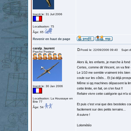
Inscrit le: 31 Juil 2006
Localisation: 75
Âge: 65
Revenir en haut de page
caralp_laurent
Posté le: 22/09/2006 09:40
Sujet d
Psycho Posteur
Alors là, les enfants, je marche à fond 
Certes, comme dit Vincent, on va finir c
Le 1/10 me semble vraiment très bien (
coule sur les côtés... Et j'ai déjà pros
Même si qq machines dépassent la limit
Inscrit le: 30 Jan 2006
cette limite, en fait, on s'en fout !!
Refaire vivre cette catégorie qui m'a si
Localisation: La Houssaye en
Brie 77
Et puis c'est vrai que des bestioles 
Âge: 54
facilement sur des petits terrains...
A suivre !
Lolométéo