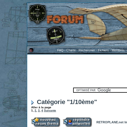
FAQ
-
Charte
-
Rechercher
-
Fichiers
-
Membres
Catégorie "1/10ème"
Aller à la page
1
,
2
,
3
,
4
Suivante
RETROPLANE.net In