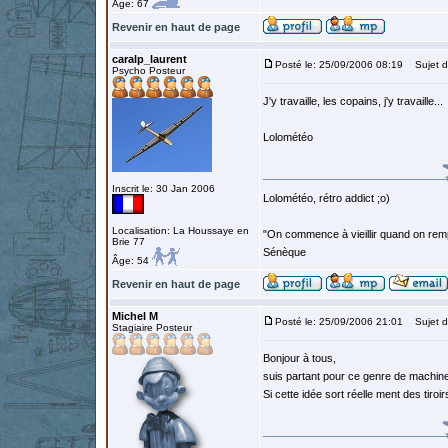
Âge: 67
Revenir en haut de page
caralp_laurent
Posté le: 25/09/2006 08:19
Sujet d
Psycho Posteur
J'y travaille, les copains, j'y travaille...
Lolométéo
Inscrit le: 30 Jan 2006
Lolométéo, rétro addict ;o)
Localisation: La Houssaye en
"On commence à vieillir quand on rem
Brie 77
Sénèque
Âge: 54
Revenir en haut de page
Michel M
Posté le: 25/09/2006 21:01
Sujet d
Stagiaire Posteur
Bonjour à tous,
suis partant pour ce genre de machine
Si cette idée sort réelle ment des tiroirs