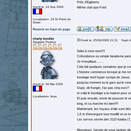
Près d'Egletons.
Inscrit le: 24 Sep 2006
Même club que Fred
Localisation: 19 St Priest de
Gimel
Revenir en haut de page
charly bordier
Posté le: 25/09/2006 21:31
Sujet d
Stagiaire Posteur
Salut à vous tous!!!!
Coîncidence ou simple fanatisme partag
Je m'explique........
Cela fait quelques semaines que je co
L'histoire commence lorsque je me rend
fuselage neuf hyper sympa de Janus. F
jusqu'au moment ou le gars qui le vend
Inscrit le: 06 Mar 2006
Oups, dit frangin, t'as pas cinq euro?
et voila le fuselage a la maison pour u
Localisation: linas
Et puis ensuite, envie de pousser le vic
long, et ca marche tro bien!!!!
Maintenant, les noyaux d'aile sont déc
1,6 m d'envergure tout mouillé et un tru
Les servos seront des 3110 futaba (7,7g
Messieurs, j'arrete de vous tartiner d