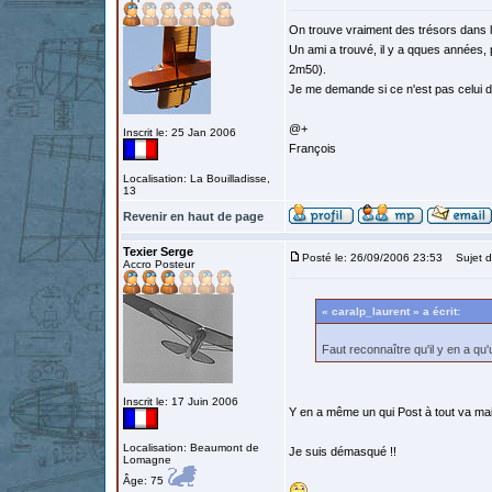
On trouve vraiment des trésors dans 
Un ami a trouvé, il y a qques années,
2m50).
Je me demande si ce n'est pas celui de l
@+
Inscrit le: 25 Jan 2006
François
Localisation: La Bouilladisse,
13
Revenir en haut de page
Texier Serge
Posté le: 26/09/2006 23:53
Sujet d
Accro Posteur
« caralp_laurent » a écrit:
Faut reconnaître qu'il y en a q
Inscrit le: 17 Juin 2006
Y en a même un qui Post à tout va mais
Localisation: Beaumont de
Je suis démasqué !!
Lomagne
Âge: 75