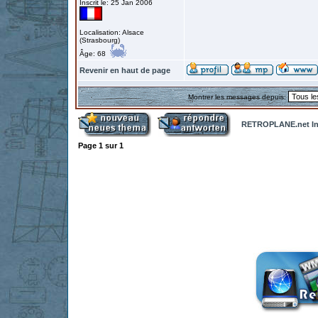
Inscrit le: 25 Jan 2006
Localisation: Alsace
(Strasbourg)
Âge: 68
Revenir en haut de page
Montrer les messages depuis:
RETROPLANE.net In
Page
1
sur
1