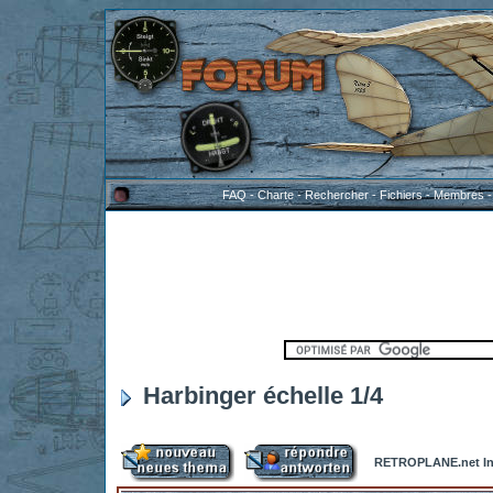
FAQ
-
Charte
-
Rechercher
-
Fichiers
-
Membres
Harbinger échelle 1/4
RETROPLANE.net In