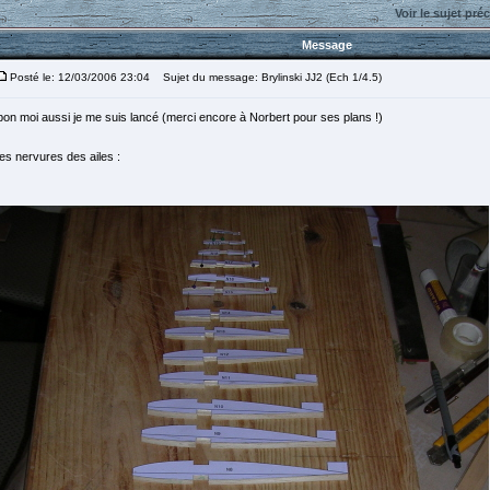
Voir le sujet pré
Message
Posté le: 12/03/2006 23:04
Sujet du message: Brylinski JJ2 (Ech 1/4.5)
bon moi aussi je me suis lancé (merci encore à Norbert pour ses plans !)
les nervures des ailes :