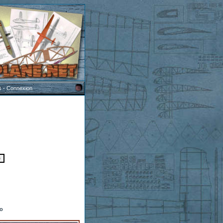
s
-
Connexion
to