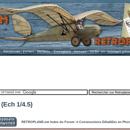
e
-
Rechercher
-
Fichiers
-
Membres
-
S'enregistrer
-
Annuaire
-
Vérifier ses messages privé
 (Ech 1/4.5)
RETROPLANE.net Index du Forum
->
Constructions Détaillées en Pho