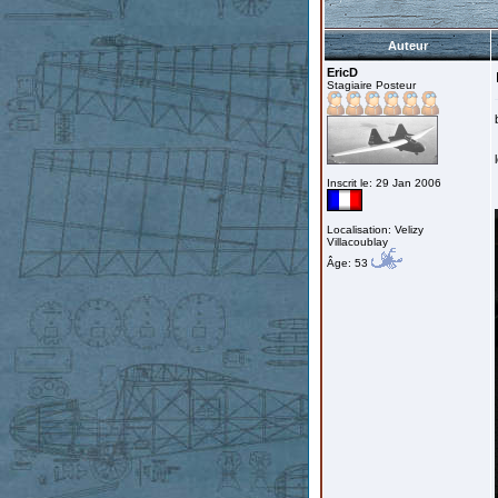
Auteur
EricD
Stagiaire Posteur
Inscrit le: 29 Jan 2006
Localisation: Velizy
Villacoublay
Âge: 53