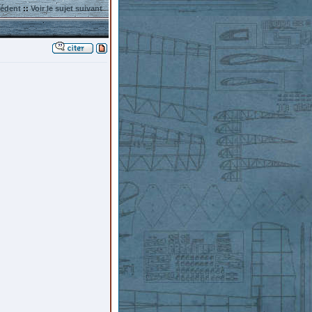
cédent
::
Voir le sujet suivant