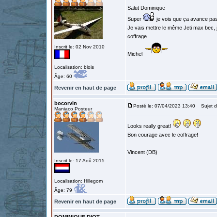
Salut Dominique
Super
je vois que ça avance pa
Je vais mettre le même Jeti max bec, j
coffrage
Inscrit le: 02 Nov 2010
Michel
Localisation: blois
Âge: 60
Revenir en haut de page
bocorvin
Posté le: 07/04/2023 13:40
Sujet d
Maniaco Posteur
Looks really great!
Bon courage avec le coffrage!
Vincent (DB)
Inscrit le: 17 Aoû 2015
Localisation: Hillegom
Âge: 79
Revenir en haut de page