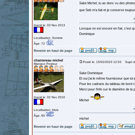
Salut Michel, tu as donc vu des photos 
que Seb m'a fait et je conserve toujou
Inscrit le: 03 Nov 2013
Lorsque on est encore en l'air, c'est qu
Dominique
Localisation: Somme
Âge: 72
Revenir en haut de page
chantereau michel
Posté le: 15/02/2023 12:03
Sujet d
Maniaco Posteur
Salut Dominique
Et oui j'ai le même fournisseur que toi p
Pour les cadrans du tableau de bord c
Merci pour l'info sur le diamètre de la p
Inscrit le: 02 Nov 2010
Michel
Localisation: blois
Âge: 60
michel
Revenir en haut de page