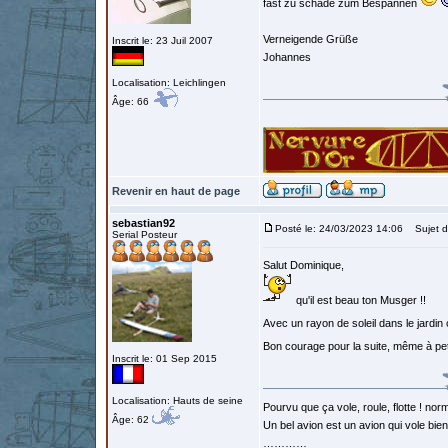
fast zu schade zum Bespannen
Verneigende Grüße
Inscrit le: 23 Juil 2007
Johannes
Localisation: Leichlingen
Âge: 66
Revenir en haut de page
sebastian92
Posté le: 24/03/2023 14:06
Sujet d
Serial Posteur
Salut Dominique,
qu'il est beau ton Musger !!
Avec un rayon de soleil dans le jardin
Bon courage pour la suite, même à pe
Inscrit le: 01 Sep 2015
Localisation: Hauts de seine
Pourvu que ça vole, roule, flotte ! norm
Âge: 62
Un bel avion est un avion qui vole bie
…………