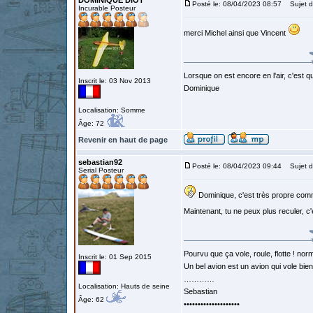
DOMINIQUE DIOT
Posté le: 08/04/2023 08:57
Sujet d
Incurable Posteur
merci Michel ainsi que Vincent
Lorsque on est encore en l'air, c'est qu
Inscrit le: 03 Nov 2013
Dominique
Localisation: Somme
Âge: 72
Revenir en haut de page
sebastian92
Posté le: 08/04/2023 09:44
Sujet d
Serial Posteur
Dominique, c'est très propre comme
Maintenant, tu ne peux plus reculer, c'
Pourvu que ça vole, roule, flotte ! norm
Inscrit le: 01 Sep 2015
Un bel avion est un avion qui vole bie
…………
Localisation: Hauts de seine
Sebastian
Âge: 62
••••••••••••••••••••