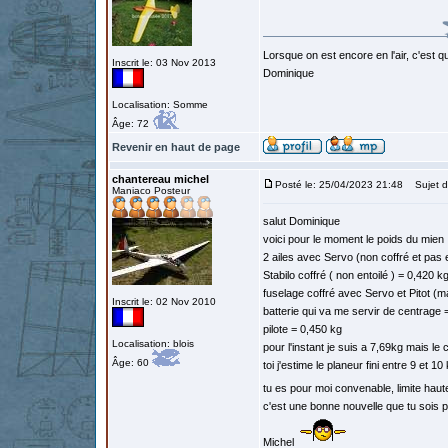
Lorsque on est encore en l'air, c'est qu
Inscrit le: 03 Nov 2013
Dominique
Localisation: Somme
Âge: 72
Revenir en haut de page
chantereau michel
Posté le: 25/04/2023 21:48
Sujet d
Maniaco Posteur
salut Dominique
voici pour le moment le poids du mien
2 ailes avec Servo (non coffré et pas e
Stabilo coffré ( non entoilé ) = 0,420 k
fuselage coffré avec Servo et Pitot (m
Inscrit le: 02 Nov 2010
batterie qui va me servir de centrage
pilote = 0,450 kg
Localisation: blois
pour l'instant je suis a 7,69kg mais le
Âge: 60
toi j'estime le planeur fini entre 9 et 10
tu es pour moi convenable, limite hau
c'est une bonne nouvelle que tu sois p
Michel