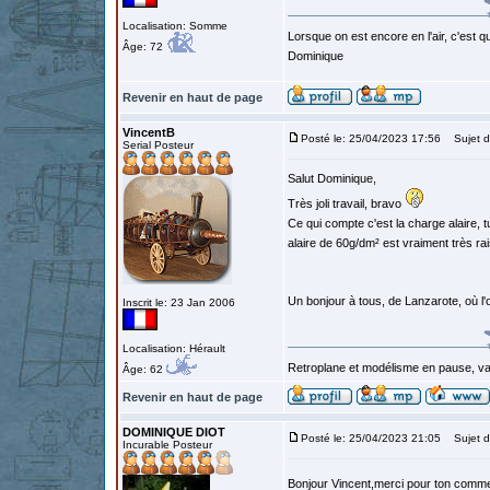
Localisation: Somme
Lorsque on est encore en l'air, c'est qu
Âge: 72
Dominique
Revenir en haut de page
VincentB
Posté le: 25/04/2023 17:56
Sujet d
Serial Posteur
Salut Dominique,
Très joli travail, bravo
Ce qui compte c'est la charge alaire, 
alaire de 60g/dm² est vraiment très ra
Un bonjour à tous, de Lanzarote, où l'
Inscrit le: 23 Jan 2006
Localisation: Hérault
Retroplane et modélisme en pause, van
Âge: 62
Revenir en haut de page
DOMINIQUE DIOT
Posté le: 25/04/2023 21:05
Sujet d
Incurable Posteur
Bonjour Vincent,merci pour ton commen