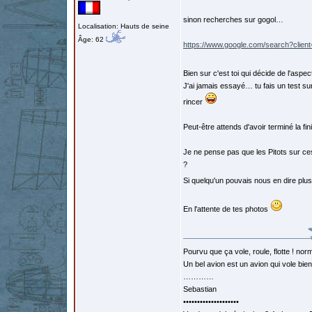
sinon recherches sur gogol…
Localisation: Hauts de seine
Âge: 62
https://www.google.com/search?clie
Bien sur c'est toi qui décide de l'aspect
J'ai jamais essayé… tu fais un test su
rincer
Peut-être attends d'avoir terminé la fi
Je ne pense pas que les Pitots sur ces 
?
Si quelqu'un pouvais nous en dire plus
En l'attente de tes photos
Pourvu que ça vole, roule, flotte ! norm
Un bel avion est un avion qui vole bie
…………
Sebastian
••••••••••••••••••••