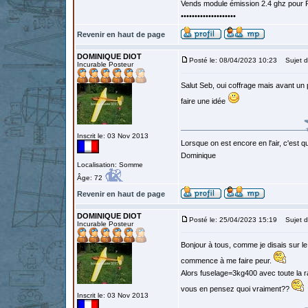
Vends module émission 2.4 ghz pour F
••••••••••••••••••••
Revenir en haut de page
DOMINIQUE DIOT
Posté le: 08/04/2023 10:23
Sujet d
Incurable Posteur
Salut Seb, oui coffrage mais avant un
faire une idée
Inscrit le: 03 Nov 2013
Lorsque on est encore en l'air, c'est qu
Dominique
Localisation: Somme
Âge: 72
Revenir en haut de page
DOMINIQUE DIOT
Posté le: 25/04/2023 15:19
Sujet d
Incurable Posteur
Bonjour à tous, comme je disais sur l
commence à me faire peur.
Alors fuselage=3kg400 avec toute la ra
vous en pensez quoi vraiment??
Inscrit le: 03 Nov 2013