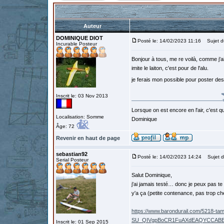
Auteur
DOMINIQUE DIOT
Posté le: 14/02/2023 11:16
Sujet d
Incurable Posteur
Bonjour à tous, me re voilà, comme j'a
imite le laiton, c'est pour de l'alu.
je ferais mon possible pour poster de
Inscrit le: 03 Nov 2013
Lorsque on est encore en l'air, c'est qu
Localisation: Somme
Dominique
Âge: 72
Revenir en haut de page
sebastian92
Posté le: 14/02/2023 14:24
Sujet d
Serial Posteur
Salut Dominique,
j'ai jamais testé… donc je peux pas te
y'a ça (petite contenance, pas trop ch
https://www.barondurail.com/5218-ta
SU_QIVgpBoCR1FuAXdEAQYCCAB
Inscrit le: 01 Sep 2015