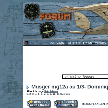
FAQ
-
Charte
-
Rechercher
-
Fichiers
-
Membres
Musger mg12a au 1/3- Domini
Aller à la page
Précédente
1
,
2
,
3
,
4
,
5
,
6
,
7
,
8
,
9
,
10
,
11
Suivante
RETROPLANE.net In