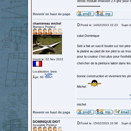
Vends module émission 2.4 ghz pour F
••••••••••••••••••••
Revenir en haut de page
chantereau michel
Posté le: 14/02/2023 22:23
Sujet d
Maniaco Posteur
salut Dominique
Seb a fait un sacré boulot sur ton pitot
la platine au pied de ton pitot tu as t
pour la couleur c'est plus pour l'esthéti
Inscrit le: 02 Nov 2010
chercher de la peinture laiton dans les
Localisation: blois
bonne construction et vivement les p
Âge: 60
Michel
michel
Revenir en haut de page
DOMINIQUE DIOT
Posté le: 15/02/2023 10:58
Sujet d
Incurable Posteur