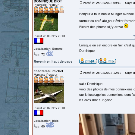
DOMINIQUE DIOT
Posté le: 25/02/2023 09:49
Sujet d
Incurable Posteur
Bonjour a tous,bon le Musger avance to
surtout du coté aile,pour éviter l'arra
Bientot des photos si j'y arrive
Inscrit le: 03 Nov 2013
Lorsque on est encore en l'air, c'est qu
Localisation: Somme
Dominique
Âge: 72
Revenir en haut de page
chantereau michel
Posté le: 26/02/2023 12:12
Sujet d
Maniaco Posteur
salut Dominique
voici des photos de mes connexions d'
sur le fuselage les connexions sont fi
les ailes libre sur gaine
Inscrit le: 02 Nov 2010
Localisation: blois
Âge: 60