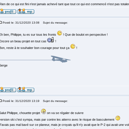
Rien de ce qui est fini n'est jamais achevé tant que tout ce qui est commencé n'est pas total
Posté le: 31/12/2020 13:08
Sujet du message:
Eh ben, Philippe, tu es sur tous les fronts
! Que de boulot en perspective !
Encore un beau projet en tout cas
!
Bon, reste à te souhaiter bon courage pour tout ça
!
Serge
Posté le: 31/12/2020 13:19
Sujet du message:
Salut Philippe, chouette projet
on va se régaler de suivre
version ski c'est sympa, mais par contre les atterro avec le risque de basculement
J'avais pas mal bavé sur ce planeur, mais je croyais qu'il n'y avait que le P-2 qui avait une voi