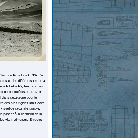
 Christian Ravel, du GPPA m'a
photos et des différents textes à
e le P1 et le P2, très proches
s ce deux modèles est d'avoir
l dans cette zone pour le
aire des ailes rigides mais avec
visuel de cette aile souple.
e passer à la définition de la
plus vite maintenant. En deux