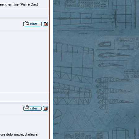
ement terminé (Pierre Dac)
lure déformable, d'ailleurs