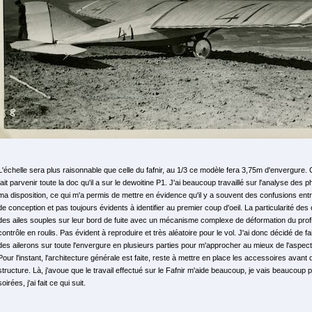
L'échelle sera plus raisonnable que celle du fafnir, au 1/3 ce modèle fera 3,75m d'envergure.
fait parvenir toute la doc qu'il a sur le dewoitine P1. J'ai beaucoup travaillé sur l'analyse des 
ma disposition, ce qui m'a permis de mettre en évidence qu'il y a souvent des confusions entr
de conception et pas toujours évidents à identifier au premier coup d'oeil. La particularité de
des ailes souples sur leur bord de fuite avec un mécanisme complexe de déformation du profi
contrôle en roulis. Pas évident à reproduire et très aléatoire pour le vol. J'ai donc décidé de f
des ailerons sur toute l'envergure en plusieurs parties pour m'approcher au mieux de l'aspect 
Pour l'instant, l'architecture générale est faite, reste à mettre en place les accessoires avant d
structure. Là, j'avoue que le travail effectué sur le Fafnir m'aide beaucoup, je vais beaucoup 
soirées, j'ai fait ce qui suit.