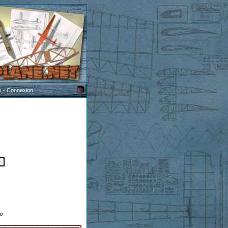
s
-
Connexion
to