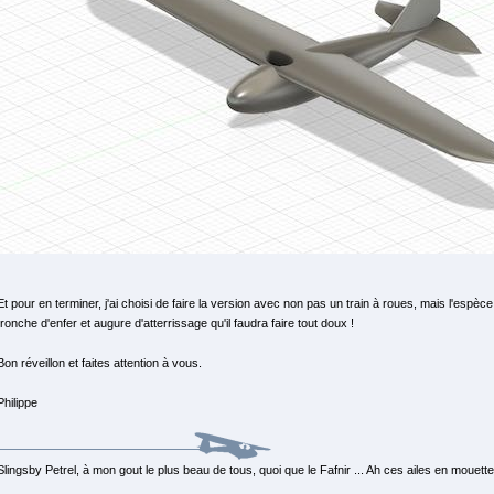
Et pour en terminer, j'ai choisi de faire la version avec non pas un train à roues, mais l'espèc
tronche d'enfer et augure d'atterrissage qu'il faudra faire tout doux !
Bon réveillon et faites attention à vous.
Philippe
Slingsby Petrel, à mon gout le plus beau de tous, quoi que le Fafnir ... Ah ces ailes en mouette, 