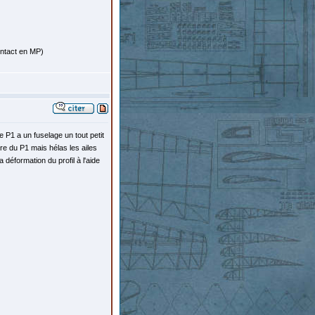
ontact en MP)
Le P1 a un fuselage un tout petit
re du P1 mais hélas les ailes
a déformation du profil à l'aide