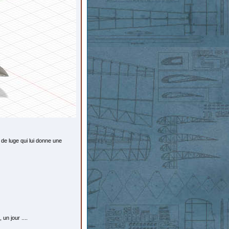
e de luge qui lui donne une
un jour ....