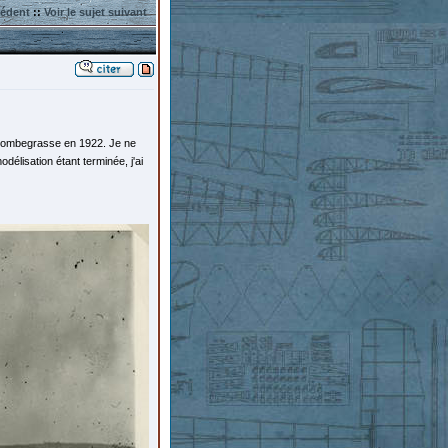
cédent
::
Voir le sujet suivant
 Combegrasse en 1922. Je ne
délisation étant terminée, j'ai