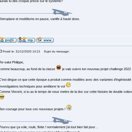
aurais tu des croquis précis sur le système?
Retroplane et modélisme en pause, vanlife à haute dose.
Posté le: 31/12/2020 14:21
Sujet du message:
Re-salut Philippe,
comme beaucoup, au fond de la classe
je vais suivre ton nouveau projet challenge 2022
C'est dingue ce que cette époque a produit comme modèles avec des variantes d'ingéniosité
investigations techniques pour améliorer le vol
Comme Vincent, si tu as le temps de nous mettre de la doc sur cette histoire de double voilu
Bon courage pour tous ces nouveaux projets !
Pourvu que ça vole, roule, flotte ! normalement j'ai tout bien fait pour…