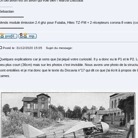
Un bel avion est un avion qui vole bien ! Marcel Dassault
…………
Sebastian
••••••••••••••••••••
Vends module émission 2.4 ghz pour Futaba, Hitec TZ-FM + 2 récepteurs corona 8 voies (c
••••••••••••••••••••
Posté le: 31/12/2020 15:05
Sujet du message:
Quelques explications car je sens que j'ai piqué votre curiosité. Il y a donc eu le P1 et le P2. 
peu plus court (36cm) mais sur les photos c'est invisible. Nous avons une photo de la structu
sont entoilées et je n'ai donc que le texte du Docavia n°17 qui dit ce que j'ai écrit à propos de l
cames.