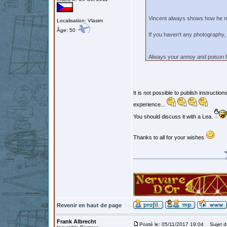
Vincent always shows how he m
Localisation: Vlasim
Âge: 50
If you haven't any photography, 
Always your annoy and poison 
Erix
It is not possible to publish instructi
experience...
You should discuss it with a Lea.
Thanks to all for your wishes
Revenir en haut de page
Frank Albrecht
Posté le: 05/11/2017 19:04
Sujet d