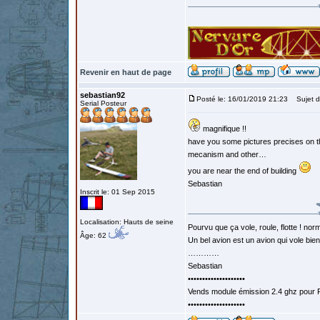
Revenir en haut de page
sebastian92
Posté le: 16/01/2019 21:23
Sujet d
Serial Posteur
magnifique !!
have you some pictures precises on the 
mecanism and other…
you are near the end of building
Sebastian
Inscrit le: 01 Sep 2015
Localisation: Hauts de seine
Pourvu que ça vole, roule, flotte ! norm
Âge: 62
Un bel avion est un avion qui vole bie
…………
Sebastian
••••••••••••••••••••
Vends module émission 2.4 ghz pour F
••••••••••••••••••••