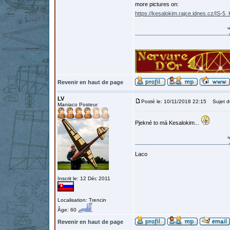
more pictures on:
https://kesalokim.rajce.idnes.cz/IS-5
Revenir en haut de page
LV
Posté le: 10/11/2018 22:15
Sujet d
Maniaco Posteur
Pjekné to má Kesalokim...
Laco
Inscrit le: 12 Déc 2011
Localisation: Trencin
Âge: 60
Revenir en haut de page