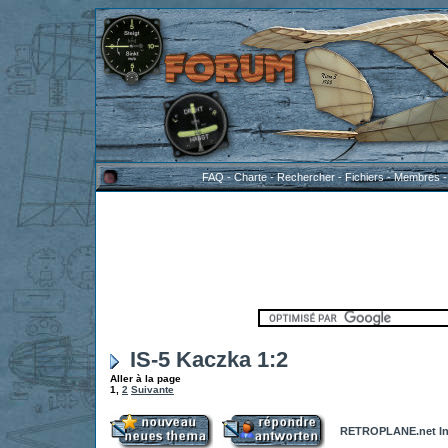
FAQ
-
Charte
-
Rechercher
-
Fichiers
-
Membres
IS-5 Kaczka 1:2
Aller à la page
1
,
2
Suivante
RETROPLANE.net In