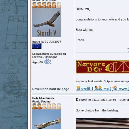
Incurable Posteur
Hello Petr,
congratulations to your wife and you 
Best wishes,
Frank
Inscrit le: 09 Juil 2007
Localisation: Burladingen-
Stetten, Allemagne
Âge: 60
Famous last words: "Opfer müssen geb
Revenir en haut de page
Petr Mikolasek
Posté le: 01/10/2018 19:56
Sujet d
Fidèle Posteur
Some photos from the building.