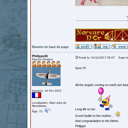
Revenir en haut de page
Philippe26
Posté le: 01/11/2017 00:07
Sujet d
Psycho Posteur
Sure !!!!
All the angels coming on earth are beaut
Inscrit le: 10 Fév 2015
Localisation: Allan près de
Montélimar
Long life to her
Âge: 72
Good health to the mother....
And congratulation to the father...
Philippe