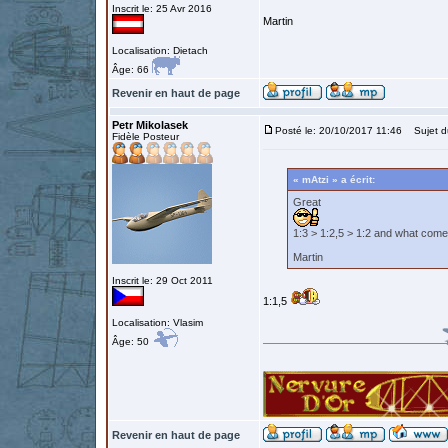
Inscrit le: 25 Avr 2016
Martin
Localisation: Dietach
Âge: 66
Revenir en haut de page
Petr Mikolasek
Posté le: 20/10/2017 11:46
Sujet du
Fidèle Posteur
« mAtzi » a écrit:
Great
1:3 > 1:2,5 > 1:2 and what comes
Martin
Inscrit le: 29 Oct 2011
1:1,5
Localisation: Vlasim
Âge: 50
Revenir en haut de page