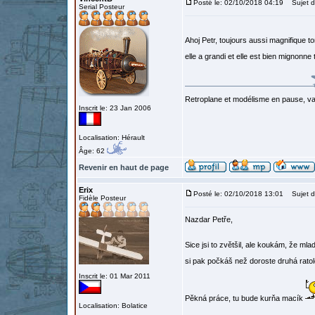
Posté le: 02/10/2018 04:19
Sujet d
Serial Posteur
Ahoj Petr, toujours aussi magnifique to
elle a grandi et elle est bien mignonne
Retroplane et modélisme en pause, van
Inscrit le: 23 Jan 2006
Localisation: Hérault
Âge: 62
Revenir en haut de page
Erix
Posté le: 02/10/2018 13:01
Sujet d
Fidèle Posteur
Nazdar Petře,
Sice jsi to zvětšil, ale koukám, že ml
si pak počkáš než doroste druhá rato
Inscrit le: 01 Mar 2011
Pěkná práce, tu bude kurňa macík
Localisation: Bolatice