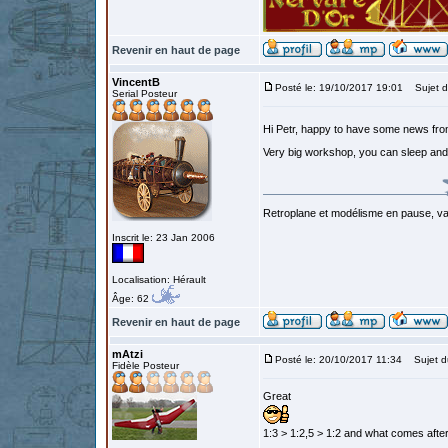
Revenir en haut de page
VincentB
Posté le: 19/10/2017 19:01
Sujet d
Serial Posteur
Hi Petr, happy to have some news fr
Very big workshop, you can sleep and 
Retroplane et modélisme en pause, van
Inscrit le: 23 Jan 2006
Localisation: Hérault
Âge: 62
Revenir en haut de page
mAtzi
Posté le: 20/10/2017 11:34
Sujet du
Fidèle Posteur
Great
1:3 > 1:2,5 > 1:2 and what comes after