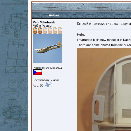
Auteur
Petr Mikolasek
Posté le: 19/10/2017 18:54
Sujet du
Fidèle Posteur
Hello,
I started to build new model. It is Kacz
There are some photos from the buildi
Inscrit le: 29 Oct 2011
Localisation: Vlasim
Âge: 50