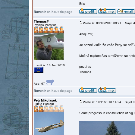
Erix
Revenir en haut de page
ThomasF
Posté le: 03/10/2018 09:21
Sujet d
Psycho Posteur
Ahoj Petr,
Je hezké vidět, že vaše ženy se daří
Možná najdete čas a můžeme se setk
Inscrit le: 16 Jan 2010
pozdrav
Thomas
Âge: 67
Revenir en haut de page
Petr Mikolasek
Posté le: 10/11/2018 14:24
Sujet d
Fidèle Posteur
Some progress in construction of big