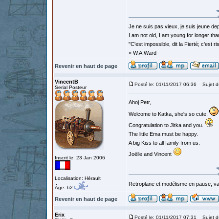
Je ne suis pas vieux, je suis jeune de
I am not old, I am young for longer than
"C'est impossible, dit la Fierté; c'est
» W.A.Ward
Revenir en haut de page
VincentB
Posté le: 01/11/2017 06:36
Sujet d
Serial Posteur
Ahoj Petr,
Welcome to Katka, she's so cute.
Congratulation to Jitka and you.
The little Ema must be happy.
A big Kiss to all family from us.
Joëlle and Vincent
Inscrit le: 23 Jan 2006
Localisation: Hérault
Retroplane et modélisme en pause, van
Âge: 62
Revenir en haut de page
Erix
Posté le: 01/11/2017 07:31
Sujet d