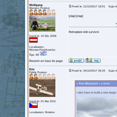
Wolfgang
Posté le: 21/10/2017 18:51
Sujet d
Maniaco Posteur
[clap] [clap]
Retroplane doit survivre
Inscrit le: 15 Déc 2009
Localisation:
Münster/Tirol/Autriche
Âge: 68
Revenir en haut de page
Erix
Posté le: 26/10/2017 08:20
Sujet du
Fidèle Posteur
« Petr Mikolasek » a écrit:
I also have to build a new large
Inscrit le: 01 Mar 2011
Localisation: Bolatice