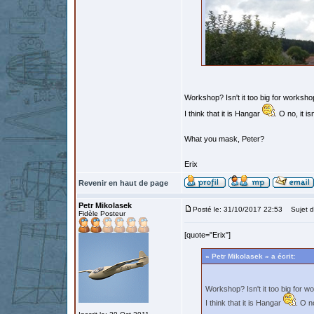
Workshop? Isn't it too big for worksh
I think that it is Hangar
. O no, it i
What you mask, Peter?
Erix
Revenir en haut de page
Petr Mikolasek
Posté le: 31/10/2017 22:53
Sujet du
Fidèle Posteur
[quote="Erix"]
« Petr Mikolasek » a écrit:
Workshop? Isn't it too big for 
I think that it is Hangar
. O n