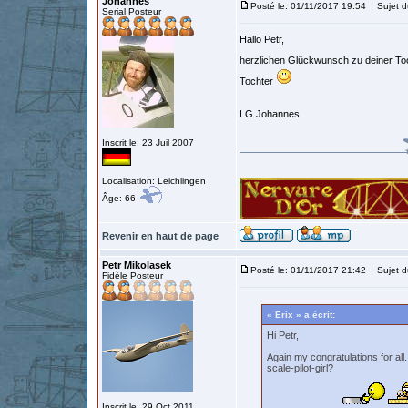
Johannes
Posté le: 01/11/2017 19:54
Sujet d
Serial Posteur
Hallo Petr,
herzlichen Glückwunsch zu deiner To
Tochter
LG Johannes
Inscrit le: 23 Juil 2007
Localisation: Leichlingen
Âge: 66
Revenir en haut de page
Petr Mikolasek
Posté le: 01/11/2017 21:42
Sujet d
Fidèle Posteur
« Erix » a écrit:
Hi Petr,
Again my congratulations for all
scale-pilot-girl?
Inscrit le: 29 Oct 2011