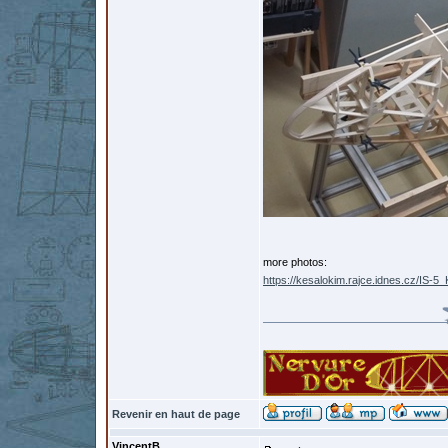
more photos:
https://kesalokim.rajce.idnes.cz/IS-5
Revenir en haut de page
VincentB