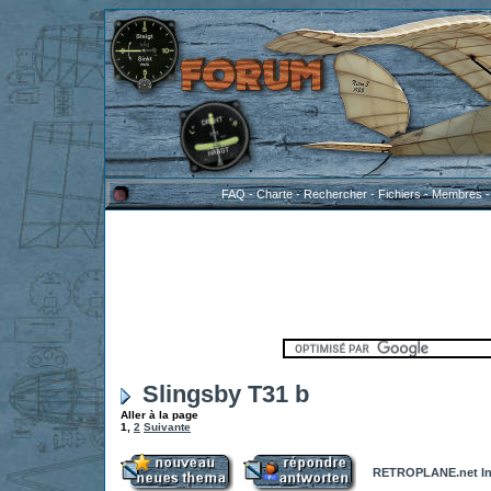
FAQ
-
Charte
-
Rechercher
-
Fichiers
-
Membres
Slingsby T31 b
Aller à la page
1
,
2
Suivante
RETROPLANE.net In