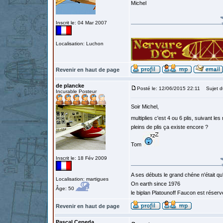
Michel
Inscrit le: 04 Mar 2007
Localisation: Luchon
Revenir en haut de page
de plancke
Posté le: 12/06/2015 22:11
Sujet d
Incurable Posteur
Soir Michel,
multiplies c'est 4 ou 6 plis, suivant 
pleins de plis ça existe encore ?
Tom
Inscrit le: 18 Fév 2009
A ses débuts le grand chéne n'était qu
Localisation: martigues
On earth since 1976
Âge: 50
le biplan Platounoff Faucon est réser
Revenir en haut de page
Pascal Cepeda