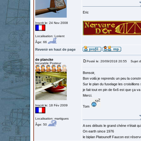
Eric
Inscrit le: 24 Nov 2008
Localisation: Lorient
Âge: 66
Revenir en haut de page
de plancke
Posté le: 20/09/2018 20:55
Sujet d
Incurable Posteur
Bonsoir,
Bon voilà je reprends un peu la constru
Sur le plan du fuselage les croisillions
je fait tout en pin de 6x6 est que ça v
Merci.
Inscrit le: 18 Fév 2009
Tom
Localisation: martigues
Âge: 50
A ses débuts le grand chéne n'était qu
On earth since 1976
le biplan Platounoff Faucon est réser