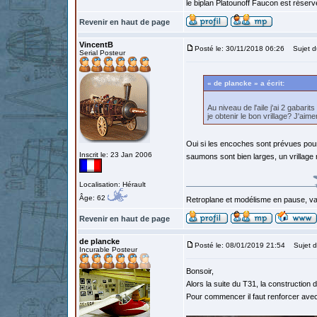
le biplan Platounoff Faucon est réser
Revenir en haut de page
VincentB
Posté le: 30/11/2018 06:26
Sujet d
Serial Posteur
« de plancke » a écrit:
Au niveau de l'aile j'ai 2 gabarit
je obtenir le bon vrillage? J'aime
Oui si les encoches sont prévues pour a
Inscrit le: 23 Jan 2006
saumons sont bien larges, un vrillage
Localisation: Hérault
Âge: 62
Retroplane et modélisme en pause, van
Revenir en haut de page
de plancke
Posté le: 08/01/2019 21:54
Sujet d
Incurable Posteur
Bonsoir,
Alors la suite du T31, la construction d
Pour commencer il faut renforcer avec