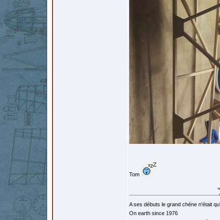
Tom
A ses débuts le grand chéne n'était qu
On earth since 1976