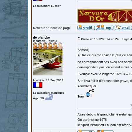
Localisation: Luchon
Revenir en haut de page
de plancke
Posté le: 16/12/2014 23:24
Sujet d
Incurable Posteur
Bonsoir,
Au fait ce qui me coince le plus ce so
ne correspondent pas avec nos sect
correspondent pas forcément a mes v
Exemple avec le longeron 1/2*1/4 = 12
Inscrit le: 18 Fév 2009
Bref il va falloir débroussailler grave, 
A suivre quoi...
Localisation: martigues
Tom
Âge: 50
A ses débuts le grand chéne n'était qu
On earth since 1976
le biplan Platounoff Faucon est réser