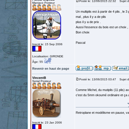
Posté le: 12/06/2015 22:32
Sujet d
Maniaco Posteur
Un multiplis est à partir de 4 plis , le
mal , plus il y a de plis
plus il y a de prix .
Aussi l'essence du bois est un choix ,
Bon choix
Pascal
Inscrit le: 15 Sep 2006
Localisation: GIRONDE
Âge: 55
Revenir en haut de page
VincentB
Posté le: 13/06/2015 03:47
Sujet d
Serial Posteur
Comme Michel, du mutiplis (11 plis) avia
c'est du 5mm okoumé ordinaire et ça a 
Retroplane et modélisme en pause, van
Inscrit le: 23 Jan 2006