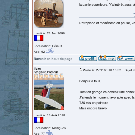
la partie supérieure. Y'a intérêt aussi à 
Retroplane et modélisme en pause, van
Inscrit le: 23 Jan 2006
Localisation: Hérault
Âge: 62
Revenir en haut de page
jlvau
Posté le: 27/11/2018 15:32
Sujet d
Stagiaire Posteur
Bonjour a tous,
Tom ton garage va devenir une annexe d
J'attends le moment favorable avec la 
T30 mis en peinture .
Mais encore bravo
Inscrit le: 13 Aoû 2018
Localisation: Martigues
Âge: 77