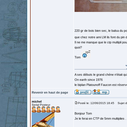
220 gr de bois bien sec, le balsa du p
que chez notre ami LM ils font du pin de
Il ne me manque que le ctp multipli po
quoi?
Tom
A ses débuts le grand chéne n'était qu
On earth since 1976
le biplan Platounoff Faucon est réser
Revenir en haut de page
michel
Posté le: 12/06/2015 18:45
Sujet d
Serial Posteur
Bonjour Tom
Je le ferai en CTP de 5mm multiplies .