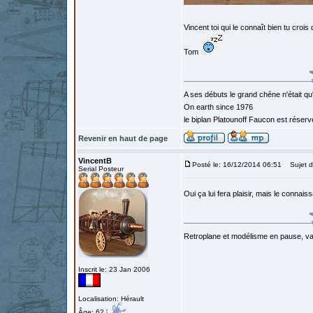
Vincent toi qui le connaît bien tu crois 
Tom
A ses débuts le grand chéne n'était qu
On earth since 1976
le biplan Platounoff Faucon est réser
Revenir en haut de page
VincentB
Posté le: 16/12/2014 06:51
Sujet d
Serial Posteur
Oui ça lui fera plaisir, mais le connaiss
Retroplane et modélisme en pause, van
Inscrit le: 23 Jan 2006
Localisation: Hérault
Âge: 62