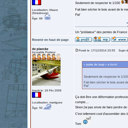
Seulement de respecter le 1/100
Fait bien sécher le bois avant de le 
Localisation: Alsace
(Strasbourg)
Pat'
Âge: 68
Un "prédateur" des pentes de France
Revenir en haut de page
de plancke
Posté le: 17/12/2014 23:55
Sujet d
Incurable Posteur
« patte de loup » a écrit:
Seulement de respecter le 1/1
Fait bien sécher le bois avant 
Pat'
Inscrit le: 18 Fév 2009
Ça doit être une déformation professi
compte....
Localisation: martigues
Sinon j'ai pas envie de faire perdre de
Âge: 50
C'est tellement cool d'assembler des b
Tom