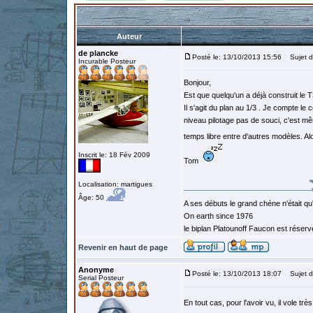
Auteur
de plancke
Posté le: 13/10/2013 15:56
Sujet du
Incurable Posteur
Bonjour,
Est que quelqu'un a déjà construit le T
Il s'agit du plan au 1/3 . Je compte le
niveau pilotage pas de souci, c'est mê
temps libre entre d'autres modèles. A
Inscrit le: 18 Fév 2009
Tom
Localisation: martigues
Âge: 50
A ses débuts le grand chéne n'était qu
On earth since 1976
le biplan Platounoff Faucon est réser
Revenir en haut de page
Anonyme
Posté le: 13/10/2013 18:07
Sujet d
Serial Posteur
En tout cas, pour l'avoir vu, il vole tr