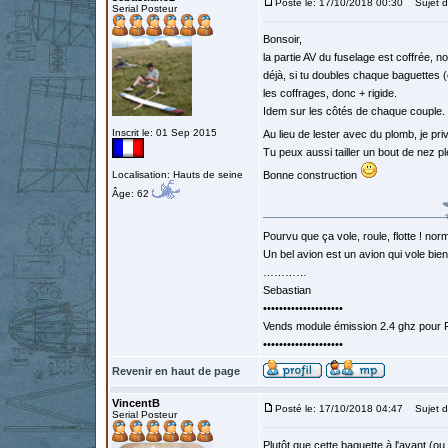
Posté le: 17/10/2018 00:30
Sujet d
Serial Posteur
Bonsoir,
la partie AV du fuselage est coffrée, n
déjà, si tu doubles chaque baguettes 
les coffrages, donc + rigide.
Idem sur les côtés de chaque couple.
Inscrit le: 01 Sep 2015
Au lieu de lester avec du plomb, je priv
Tu peux aussi tailler un bout de nez pl
Localisation: Hauts de seine
Bonne construction
Âge: 62
Pourvu que ça vole, roule, flotte ! norm
Un bel avion est un avion qui vole bie
…………
Sebastian
••••••••••••••••••••
Vends module émission 2.4 ghz pour F
••••••••••••••••••••
Revenir en haut de page
VincentB
Posté le: 17/10/2018 04:47
Sujet d
Serial Posteur
Plutôt que cette baguette à l'avant (ou