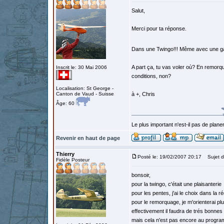
Salut,
Merci pour ta réponse.
Dans une Twingo!!! Même avec une gale
A part ça, tu vas voler où? En remorqué 
Inscrit le: 30 Mai 2006
conditions, non?
Localisation: St George -
Canton de Vaud - Suisse
à +, Chris
Âge: 60
Le plus important n'est-il pas de planer
Revenir en haut de page
Thierry
Posté le: 19/02/2007 20:17
Sujet d
Fidèle Posteur
bonsoir,
pour la twingo, c'était une plaisanterie
pour les pentes, j'ai le choix dans la
pour le remorquage, je m'orienterai p
effectivement il faudra de trés bonne
mais cela n'est pas encore au progr