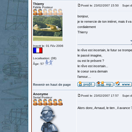
Thierry
Posté le: 23/02/2007 15:50
Sujet d
Fidèle Posteur
bonjour,
je te remercie de ton intéret, mais il va
cordialement
Thierry
Inscrit le: 01 Fév 2006
le rêve est incertain, le futur se tromp
le passé imagine,
Localisation: (38)
ou est le présent ?
Âge: 57
le rêve est incertain...
le coeur sera demain
l'amour....
Revenir en haut de page
Anonyme
Posté le: 23/02/2007 17:57
Sujet d
Serial Posteur
Alors donc, Arnaud, le tien , il avance 