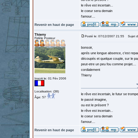
le rêve est incertain...
le coeur sera demain
l'amour....
Revenir en haut de page
Thierry
Posté le: 07/12/2007 21:55
Sujet d
Fidèle Posteur
bonsoir,
aprés une longue absence, c'est repart
découpés et quelque couple, sur le papi
peut-etre un peu fou comme projet....
cordialement
Thierry
Inscrit le: 01 Fév 2006
Localisation: (38)
le rêve est incertain, le futur se tromp
Âge: 57
le passé imagine,
ou est le présent ?
le rêve est incertain...
le coeur sera demain
l'amour....
Revenir en haut de page