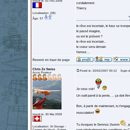
Inscrit le: 01 Fév 2006
cordialement
Thierry
Localisation: (38)
Âge: 57
le rêve est incertain, le futur se tromp
le passé imagine,
ou est le présent ?
le rêve est incertain...
le coeur sera demain
l'amour....
Revenir en haut de page
Chris Ze Swiss
Posté le: 20/02/2007 00:12
Sujet d
Accro Posteur
Je veux voir!
Un outil pareil à la pente, ... ça doit
Bon, à partir de maintenant, tu t'engag
musculation!
Inscrit le: 30 Mai 2006
Tu évoques le Semnoz (humm
, j
Localisation: St George -
Canton de Vaud - Suisse
sont généralement les conditions au C