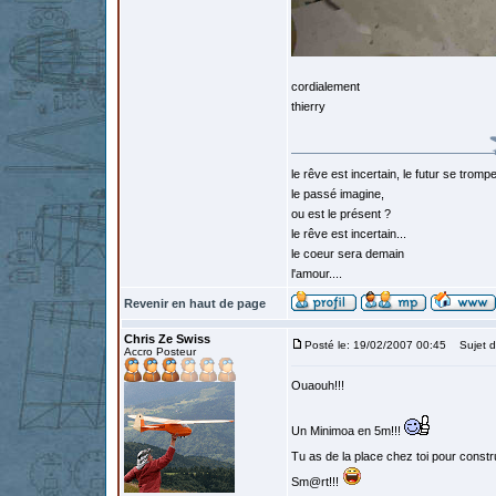
cordialement
thierry
le rêve est incertain, le futur se tromp
le passé imagine,
ou est le présent ?
le rêve est incertain...
le coeur sera demain
l'amour....
Revenir en haut de page
Chris Ze Swiss
Posté le: 19/02/2007 00:45
Sujet d
Accro Posteur
Ouaouh!!!
Un Minimoa en 5m!!!
Tu as de la place chez toi pour constr
Sm@rt!!!