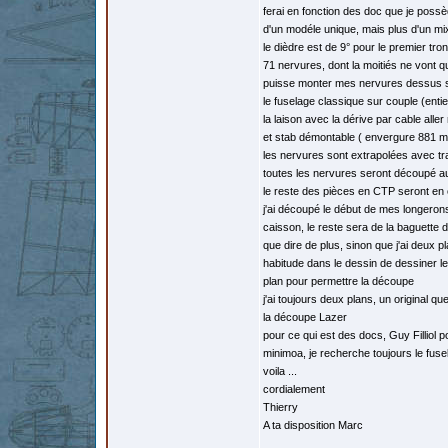
ferai en fonction des doc que je possèd
d'un modéle unique, mais plus d'un mi
le dièdre est de 9° pour le premier tron
71 nervures, dont la moitiés ne vont q
puisse monter mes nervures dessus sur
le fuselage classique sur couple (entier
la laison avec la dérive par cable alle
et stab démontable ( envergure 881 
les nervures sont extrapolées avec tra
toutes les nervures seront découpé au
le reste des pièces en CTP seront 
j'ai découpé le début de mes longerons
caisson, le reste sera de la baguette 
que dire de plus, sinon que j'ai deux pla
habitude dans le dessin de dessiner les
plan pour permettre la découpe
j'ai toujours deux plans, un original 
la découpe Lazer
pour ce qui est des docs, Guy Filliol p
minimoa, je recherche toujours le fusel
voila ...
cordialement
Thierry
A ta disposition Marc