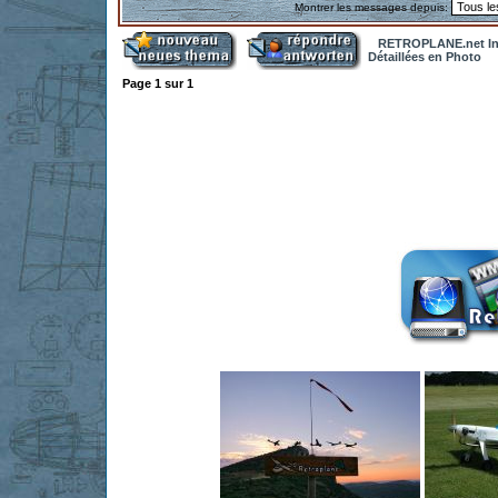
Montrer les messages depuis:
RETROPLANE.net In
Détaillées en Photo
Page
1
sur
1