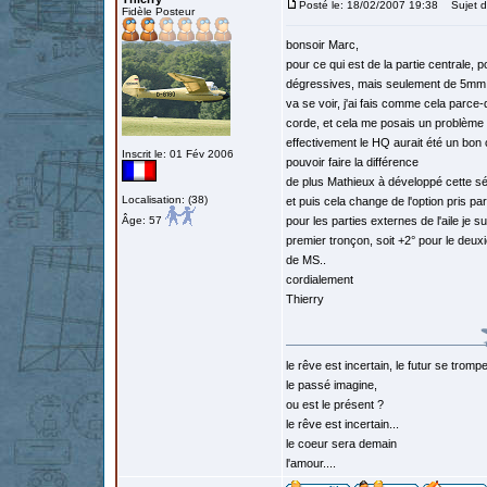
Posté le: 18/02/2007 19:38
Sujet d
Fidèle Posteur
bonsoir Marc,
pour ce qui est de la partie centrale, p
dégressives, mais seulement de 5mm su
va se voir, j'ai fais comme cela parc
corde, et cela me posais un problème d'
effectivement le HQ aurait été un bon c
Inscrit le: 01 Fév 2006
pouvoir faire la différence
de plus Mathieux à développé cette série
Localisation: (38)
et puis cela change de l'option pris par
Âge: 57
pour les parties externes de l'aile je s
premier tronçon, soit +2° pour le deux
de MS..
cordialement
Thierry
le rêve est incertain, le futur se tromp
le passé imagine,
ou est le présent ?
le rêve est incertain...
le coeur sera demain
l'amour....