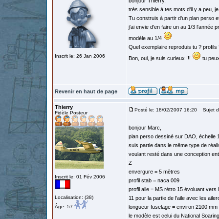
bonjour Thierry,
très sensible à tes mots d'il y a peu, j
Tu construis à partir d'un plan perso
j'ai envie d'en faire un au 1/3 l'anné
modèle au 1/4
Quel exemplaire reproduis tu ? profils 
Inscrit le: 26 Jan 2006
Bon, oui, je suis curieux !!!
tu peux
Revenir en haut de page
Thierry
Posté le: 18/02/2007 16:20
Sujet d
Fidèle Posteur
bonjour Marc,
plan perso dessiné sur DAO, échelle 1/3.
suis partie dans le même type de réalis
voulant resté dans une conception enti
Z
envergure = 5 mètres
Inscrit le: 01 Fév 2006
profil stab = naca 009
profil aile = MS rétro 15 évoluant vers 
Localisation: (38)
11 pour la partie de l'aile avec les aile
Âge: 57
longueur fuselage = environ 2100 mm a
le modèle est celui du National Soarin