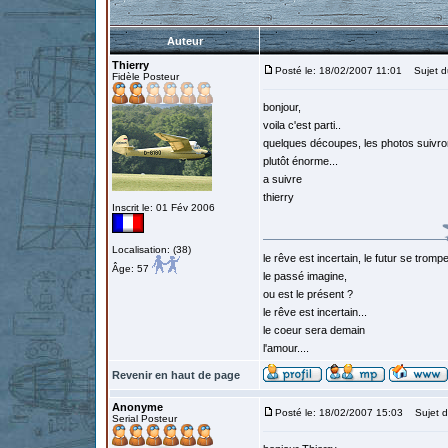
Auteur
Thierry
Posté le: 18/02/2007 11:01
Sujet du
Fidèle Posteur
bonjour,
voila c'est parti..
quelques découpes, les photos suivront, 
plutôt énorme...
a suivre
thierry
Inscrit le: 01 Fév 2006
Localisation: (38)
le rêve est incertain, le futur se tromp
Âge: 57
le passé imagine,
ou est le présent ?
le rêve est incertain...
le coeur sera demain
l'amour....
Revenir en haut de page
Anonyme
Posté le: 18/02/2007 15:03
Sujet d
Serial Posteur