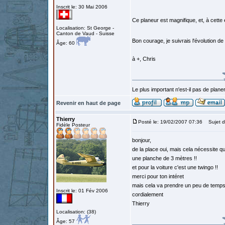
Inscrit le: 30 Mai 2006
Ce planeur est magnifique, et, à cette 
Localisation: St George -
Canton de Vaud - Suisse
Bon courage, je suivrais l'évolution de
Âge: 60
à +, Chris
Le plus important n'est-il pas de planer
Revenir en haut de page
Thierry
Posté le: 19/02/2007 07:36
Sujet d
Fidèle Posteur
bonjour,
de la place oui, mais cela nécessite q
une planche de 3 mètres !!
et pour la voiture c'est une twingo !!
merci pour ton intéret
mais cela va prendre un peu de temps
Inscrit le: 01 Fév 2006
cordialement
Thierry
Localisation: (38)
Âge: 57