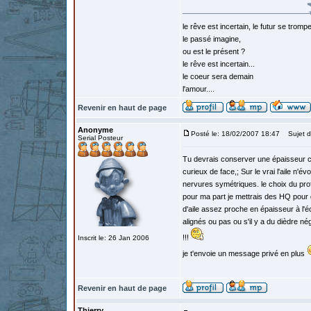
le rêve est incertain, le futur se tromp
le passé imagine,
ou est le présent ?
le rêve est incertain...
le coeur sera demain
l'amour....
Revenir en haut de page
Anonyme
Posté le: 18/02/2007 18:47
Sujet d
Serial Posteur
Tu devrais conserver une épaisseur con
curieux de face,; Sur le vrai l'aile n'é
nervures symétriques. le choix du profi
pour ma part je mettrais des HQ pour 
d'aile assez proche en épaisseur à l'éc
alignés ou pas ou s'il y a du dièdre né
!!!
Inscrit le: 26 Jan 2006
je t'envoie un message privé en plus
Revenir en haut de page
Thierry