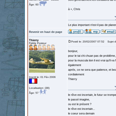
Âge: 60
à +, Chris
Le plus important n'est-il pas de planer
Revenir en haut de page
Thierry
Posté le: 20/02/2007 07:52
Sujet d
Fidèle Posteur
bonjour,
pour le tai chi chuan pas de problème, 
pour la muscula tion il est vrai qu'il 
également
aprés, ce ne sera que patience, et b
cordialement
Inscrit le: 01 Fév 2006
Thierry
Localisation: (38)
Âge: 57
le rêve est incertain, le futur se tromp
le passé imagine,
ou est le présent ?
le rêve est incertain...
le coeur sera demain