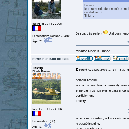
bonjour,
je te remercie de ton intéret, mai
cordialement
Thierry
Inscrit le: 23 Fév 2006
Je suis trés patient
J'ai commencé 
Localisation: Talence 33400
Âge: 51
Minimoa Made in France !
Revenir en haut de page
Thierry
Posté le: 24/02/2007 17:14
Sujet d
Fidèle Posteur
bonjour Arnaud,
je suis un peu dans la même dynamique
et ne pas trop non plus le passer dan
cordialement
Thierry
Inscrit le: 01 Fév 2006
le rêve est incertain, le futur se tromp
Localisation: (38)
le passé imagine,
Âge: 57
ou est le présent ?