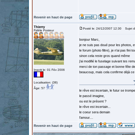
Revenir en haut de page
Thierry
Posté le: 24/12/2007 12:30
Sujet d
Fidèle Posteur
bonjour Marc,
je ne suis pas doué pour les photos, et e
le forum (photo filtre), je n'ai pas fin
sinon cela reste gros quand même
j'ai modifié le fuselage suivant tes re
merci de ton passage et bonne fête de f
Inscrit le: 01 Fév 2006
beaucoup, mais cela confirme dèjà ce q
Localisation: (38)
Âge: 57
le rêve est incertain, le futur se tromp
le passé imagine,
ou est le présent ?
le rêve est incertain...
le coeur sera demain
l'amour....
Revenir en haut de page