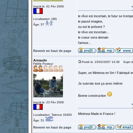
Inscrit le: 01 Fév 2006
le rêve est incertain, le futur se tromp
Localisation: (38)
le passé imagine,
Âge: 57
ou est le présent ?
le rêve est incertain...
le coeur sera demain
l'amour....
Revenir en haut de page
Arnaudo
Posté le: 23/02/2007 14:36
Sujet d
Fidèle Posteur
Super, un Minimoa en 5m ! Fabriqué en
Je suivrais tout ça avec intéret.
Bonne construction
Inscrit le: 23 Fév 2006
Minimoa Made in France !
Localisation: Talence 33400
Âge: 51
Revenir en haut de page