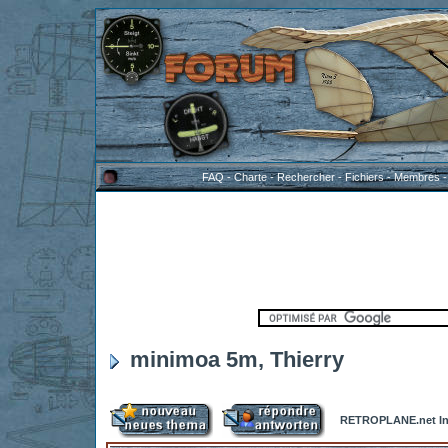
FAQ
-
Charte
-
Rechercher
-
Fichiers
-
Membres
minimoa 5m, Thierry
RETROPLANE.net In