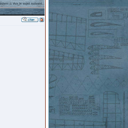
cédent
::
Voir le sujet suivant