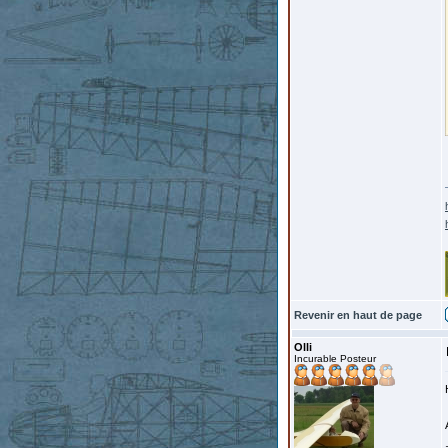
Revenir en haut de page
Olli
Incurable Posteur