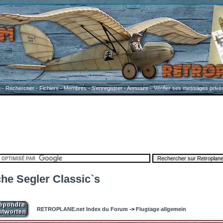
e
-
Rechercher
-
Fichiers
-
Membres
-
S'enregistrer
-
Annuaire
-
Vérifier ses messages privé
he Segler Classic`s
RETROPLANE.net Index du Forum
->
Flugtage allgemein