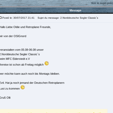
Voir le sujet pré
Message
Posté le: 30/07/2017 21:41
Sujet du message: 2.Norddeutsche Segler Classic`s
Hallo Liebe Oldie und Retroplane Freunde,
wir von der OSIGnord
veranstalten vom 05.08-06.08 unser
2.Norddeutsche Segler Classic`s
beim MFC Eiderstedt e.V
Anreise ist schon ab Freitag möglich
wer möchte kann auch noch bis Montags bleiben.
Evtl. Hat ja noch jemand der Deutschen Retroplanern
Lust zu kommen
Gruß Olli