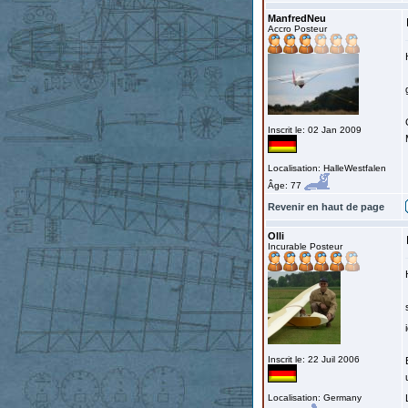
ManfredNeu
Accro Posteur
Inscrit le: 02 Jan 2009
Localisation: HalleWestfalen
Âge: 77
Revenir en haut de page
Olli
Incurable Posteur
Inscrit le: 22 Juil 2006
Localisation: Germany