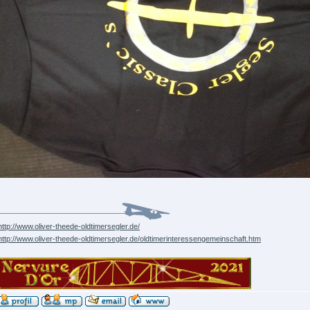
http://www.oliver-theede-oldtimersegler.de/
http://www.oliver-theede-oldtimersegler.de/oldtimerinteressengemeinschaft.htm