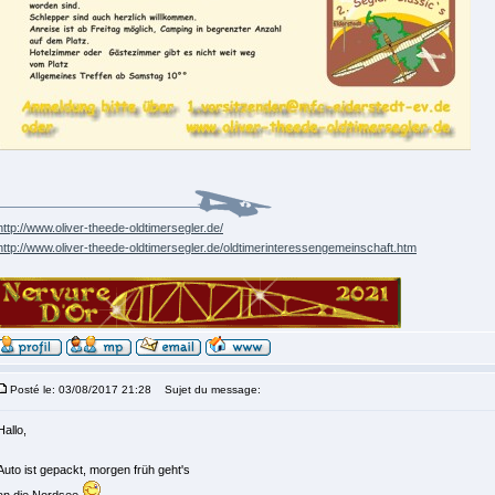
http://www.oliver-theede-oldtimersegler.de/
http://www.oliver-theede-oldtimersegler.de/oldtimerinteressengemeinschaft.htm
Posté le: 03/08/2017 21:28
Sujet du message:
Hallo,
Auto ist gepackt, morgen früh geht's