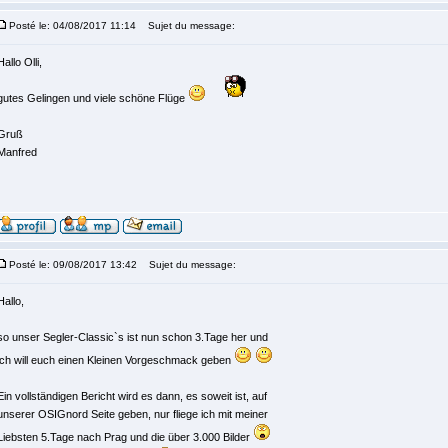
Posté le: 04/08/2017 11:14
Sujet du message:
Hallo Olli,
gutes Gelingen und viele schöne Flüge
Gruß
Manfred
Posté le: 09/08/2017 13:42
Sujet du message:
Hallo,
so unser Segler-Classic`s ist nun schon 3.Tage her und
ich will euch einen Kleinen Vorgeschmack geben
Ein vollständigen Bericht wird es dann, es soweit ist, auf
unserer OSIGnord Seite geben, nur fliege ich mit meiner
Liebsten 5.Tage nach Prag und die über 3.000 Bilder