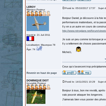
LEROY
Posté le: 05/10/2017 17:57
Sujet d
Maniaco Posteur
Bonjour Daniel, je découvre à la fois 
performances inattendues, et ta passion
Il y en a un autre en cours de construc
http://www.retroplane.net/forum/viewt
Inscrit le: 21 Juil 2011
Je suis un peu comme toi lorsque je vo
Il y a tellement de choses passionnantes
Localisation: Maurepas 78
Âge: 74
Michel.L
Ceux qui s'avancent trop précipitamme
Revenir en haut de page
DOMINIQUE DIOT
Posté le: 14/11/2021 10:29
Sujet d
Incurable Posteur
Bonjour à tous, bon me revoilà, après d
vais pouvoir attaquer les longerons.
J'aimerais bien vous poster des photo