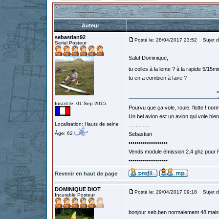
Auteur
sebastian92
Posté le: 28/04/2017 23:52
Sujet d
Serial Posteur
Salut Dominique,
tu colles à la lente ? à la rapide 5/15m
tu en a combien à faire ?
Inscrit le: 01 Sep 2015
Pourvu que ça vole, roule, flotte ! norm
Un bel avion est un avion qui vole bie
Localisation: Hauts de seine
…………
Âge: 62
Sebastian
••••••••••••••••••••
Vends module émission 2.4 ghz pour F
••••••••••••••••••••
Revenir en haut de page
DOMINIQUE DIOT
Posté le: 29/04/2017 09:18
Sujet d
Incurable Posteur
bonjour seb,ben normalement 48 mais 