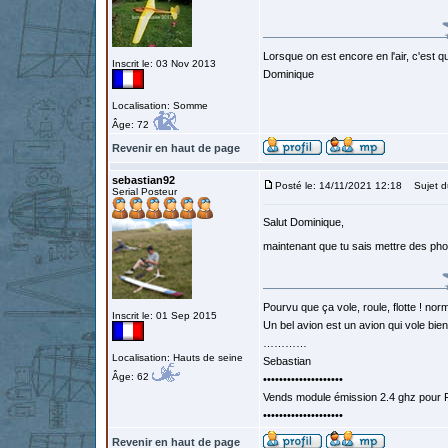
Lorsque on est encore en l'air, c'est qu
Inscrit le: 03 Nov 2013
Dominique
Localisation: Somme
Âge: 72
Revenir en haut de page
sebastian92
Posté le: 14/11/2021 12:18
Sujet d
Serial Posteur
Salut Dominique,
maintenant que tu sais mettre des ph
Pourvu que ça vole, roule, flotte ! norm
Inscrit le: 01 Sep 2015
Un bel avion est un avion qui vole bie
…………
Localisation: Hauts de seine
Sebastian
Âge: 62
••••••••••••••••••••
Vends module émission 2.4 ghz pour F
••••••••••••••••••••
Revenir en haut de page