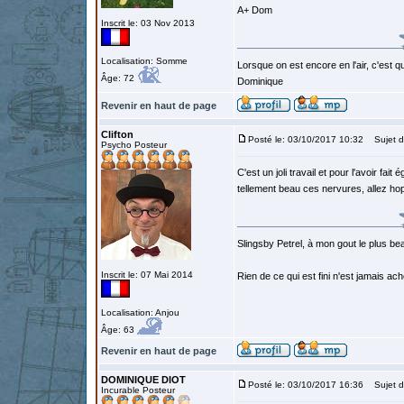
A+ Dom
Inscrit le: 03 Nov 2013
Localisation: Somme
Lorsque on est encore en l'air, c'est qu
Âge: 72
Dominique
Revenir en haut de page
Clifton
Posté le: 03/10/2017 10:32
Sujet d
Psycho Posteur
C'est un joli travail et pour l'avoir fa
tellement beau ces nervures, allez hop
Slingsby Petrel, à mon gout le plus beau
Inscrit le: 07 Mai 2014
Rien de ce qui est fini n'est jamais a
Localisation: Anjou
Âge: 63
Revenir en haut de page
DOMINIQUE DIOT
Posté le: 03/10/2017 16:36
Sujet d
Incurable Posteur