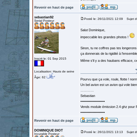
Revenir en haut de page
sebastian92
Posté le: 26/11/2021 12:09
Sujet d
Serial Posteur
Salut Dominique,
impeccable les grandes photos !
Sinon, tu ne coffres pas tes longerons 
ça donnerais de la rigidité à l'ensemb
Inscrit le: 01 Sep 2015
Même s'il y a des haubans efficace, c
Localisation: Hauts de seine
Âge: 62
Pourvu que ça vole, roule, flotte ! norm
Un bel avion est un avion qui vole bie
…………
Sebastian
••••••••••••••••••••
Vends module émission 2.4 ghz pour F
••••••••••••••••••••
Revenir en haut de page
DOMINIQUE DIOT
Posté le: 26/11/2021 13:13
Sujet d
Incurable Posteur