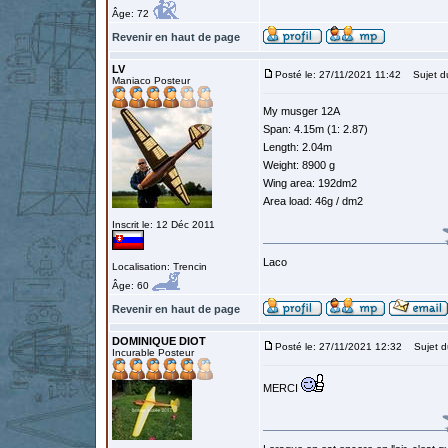
Âge: 72
Revenir en haut de page
LV
Posté le: 27/11/2021 11:42
Sujet d
Maniaco Posteur
My musger 12A
Span: 4.15m (1: 2.87)
Length: 2.04m
Weight: 8900 g
Wing area: 192dm2
Area load: 46g / dm2
Inscrit le: 12 Déc 2011
Laco
Localisation: Trencin
Âge: 60
Revenir en haut de page
DOMINIQUE DIOT
Posté le: 27/11/2021 12:32
Sujet d
Incurable Posteur
MERCI