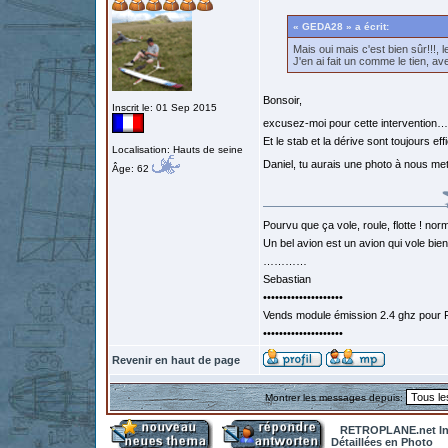
« GEDA28 » a écrit:
Mais oui mais c'est bien sûr!!!,
J'en ai fait un comme le tien, a
Bonsoir,
Inscrit le: 01 Sep 2015
excusez-moi pour cette intervention…
Et le stab et la dérive sont toujours ef
Localisation: Hauts de seine
Daniel, tu aurais une photo à nous met
Âge: 62
Pourvu que ça vole, roule, flotte ! norm
Un bel avion est un avion qui vole bie
…………
Sebastian
••••••••••••••••••••
Vends module émission 2.4 ghz pour F
••••••••••••••••••••
Revenir en haut de page
Montrer les messages depuis:
RETROPLANE.net In
Détaillées en Photo