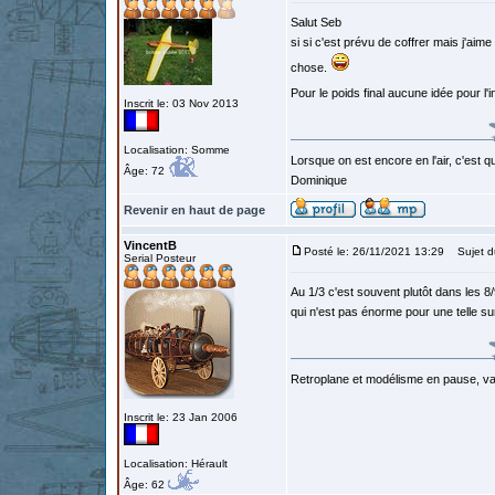
Salut Seb
si si c'est prévu de coffrer mais j'aim
chose.
Pour le poids final aucune idée pour l'i
Inscrit le: 03 Nov 2013
Localisation: Somme
Lorsque on est encore en l'air, c'est qu
Âge: 72
Dominique
Revenir en haut de page
VincentB
Posté le: 26/11/2021 13:29
Sujet d
Serial Posteur
Au 1/3 c'est souvent plutôt dans les
qui n'est pas énorme pour une telle s
Retroplane et modélisme en pause, van
Inscrit le: 23 Jan 2006
Localisation: Hérault
Âge: 62