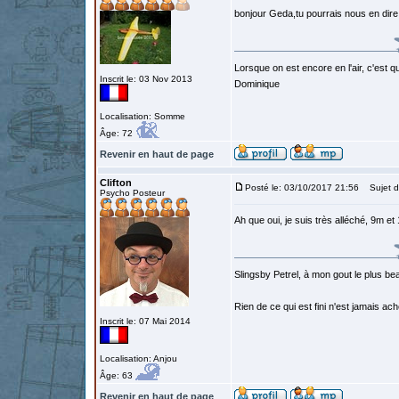
bonjour Geda,tu pourrais nous en dire
Lorsque on est encore en l'air, c'est qu
Inscrit le: 03 Nov 2013
Dominique
Localisation: Somme
Âge: 72
Revenir en haut de page
Clifton
Posté le: 03/10/2017 21:56
Sujet d
Psycho Posteur
Ah que oui, je suis très alléché, 9m et 
Slingsby Petrel, à mon gout le plus beau
Rien de ce qui est fini n'est jamais a
Inscrit le: 07 Mai 2014
Localisation: Anjou
Âge: 63
Revenir en haut de page