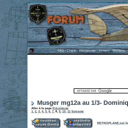
FAQ
-
Charte
-
Rechercher
-
Fichiers
-
Membres
Musger mg12a au 1/3- Domini
Aller à la page
Précédente
1
,
2
,
3
,
4
,
5
,
6
,
7
,
8
,
9
,
10
,
11
Suivante
RETROPLANE.net In