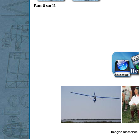
Page
8
sur
11
Images aléatoires 