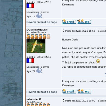
Lorsque on est encore en l'air, c'est qu
Inscrit le: 03 Nov 2013
Dominique
Localisation: Somme
Âge: 72
Revenir en haut de page
DOMINIQUE DIOT
Posté le: 27/11/2021 18:56
Sujet d
Incurable Posteur
Bonsoir Geda
Non je ne suis pas resté sans rien fai
maison, il y avait de quoi s'occuper. 
Inscrit le: 03 Nov 2013
pattes, plus de contact avec les copain
Très joli ton planeur en photo
J'ai repris la construction mais douce
Localisation: Somme
Âge: 72
Lorsque on est encore en l'air, c'est qu
Dominique
Revenir en haut de page
sebastian92
Posté le: 27/11/2021 20:00
Sujet d
Serial Posteur