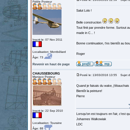
Fidèle Posteur
Salut Lolo !
Belle construction
Tout finit par prendre forme. Surtout
made in C... !
Inscrit le: 07 Nov 2011
Bonne continuation, t'es bientôt au bou
Localisation: Montbéliard
Roger
Âge: 73
Revenir en haut de page
CHAUSSEBOURG
Posté le: 13/03/2016 13:55
Sujet d
Maniaco Posteur
Quand je faisais du wake, j'ébauchais m
Bientôt la peinture!
Pierre
Inscrit le: 22 Sep 2010
Lorsqu'on est toujours en l'air, c'est 
Johannes Walkowiak
Localisation: Touraine
LDC
Âge: 88