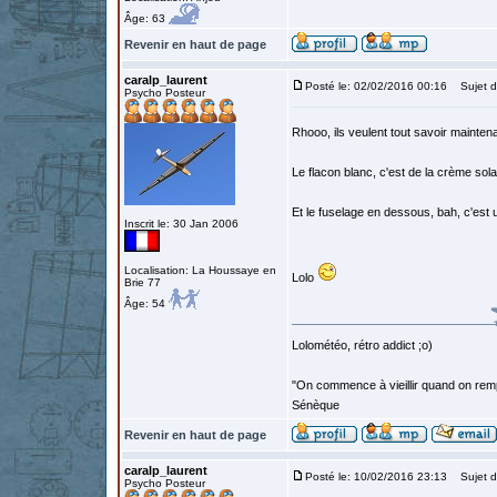
Âge: 63
Revenir en haut de page
caralp_laurent
Posté le: 02/02/2016 00:16
Sujet d
Psycho Posteur
Rhooo, ils veulent tout savoir mainten
Le flacon blanc, c'est de la crème solai
Et le fuselage en dessous, bah, c'est 
Inscrit le: 30 Jan 2006
Localisation: La Houssaye en
Lolo
Brie 77
Âge: 54
Lolométéo, rétro addict ;o)
"On commence à vieillir quand on rem
Sénèque
Revenir en haut de page
caralp_laurent
Posté le: 10/02/2016 23:13
Sujet d
Psycho Posteur