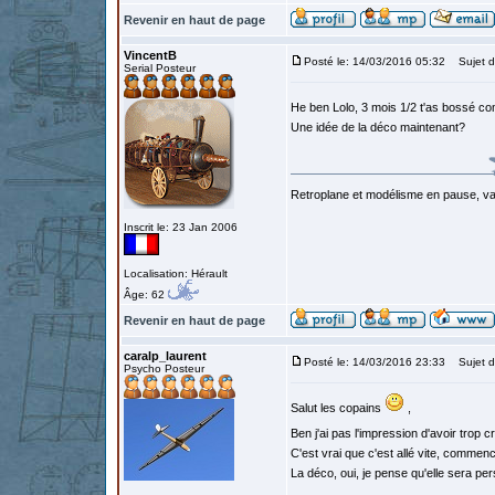
Revenir en haut de page
VincentB
Posté le: 14/03/2016 05:32
Sujet d
Serial Posteur
He ben Lolo, 3 mois 1/2 t'as bossé 
Une idée de la déco maintenant?
Retroplane et modélisme en pause, van
Inscrit le: 23 Jan 2006
Localisation: Hérault
Âge: 62
Revenir en haut de page
caralp_laurent
Posté le: 14/03/2016 23:33
Sujet d
Psycho Posteur
Salut les copains
,
Ben j'ai pas l'impression d'avoir trop 
C'est vrai que c'est allé vite, commen
La déco, oui, je pense qu'elle sera per