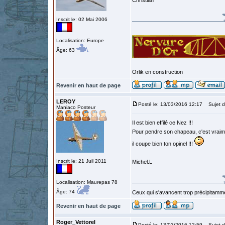
Christian
Inscrit le: 02 Mai 2006
Localisation: Europe
Âge: 63
Orlik en construction
Revenir en haut de page
LEROY
Posté le: 13/03/2016 12:17
Sujet d
Maniaco Posteur
Il est bien effilé ce Nez !!!
Pour pendre son chapeau, c'est vrai
il coupe bien ton opinel !!!
Inscrit le: 21 Juil 2011
Michel.L
Localisation: Maurepas 78
Âge: 74
Ceux qui s'avancent trop précipitamme
Revenir en haut de page
Roger_Vettorel
Posté le: 13/03/2016 12:59
Sujet d