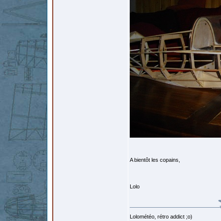
A bientôt les copains,
Lolo
Lolométéo, rétro addict ;o)