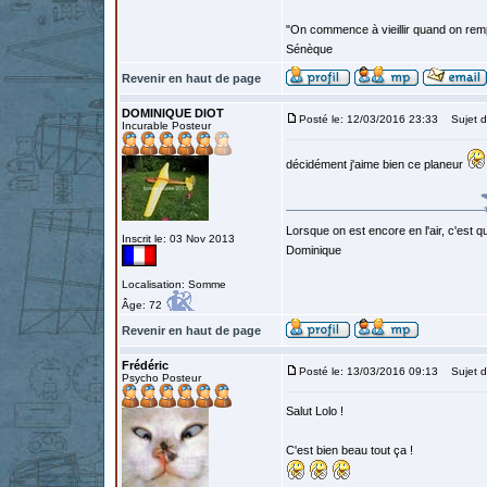
"On commence à vieillir quand on rem
Sénèque
Revenir en haut de page
DOMINIQUE DIOT
Posté le: 12/03/2016 23:33
Sujet d
Incurable Posteur
décidément j'aime bien ce planeur
Lorsque on est encore en l'air, c'est qu
Inscrit le: 03 Nov 2013
Dominique
Localisation: Somme
Âge: 72
Revenir en haut de page
Frédéric
Posté le: 13/03/2016 09:13
Sujet d
Psycho Posteur
Salut Lolo !
C'est bien beau tout ça !