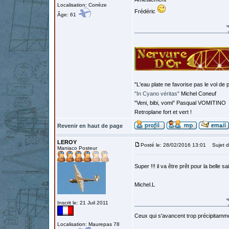
Localisation: Corrèze
Frédéric
Âge: 61
"L'eau plate ne favorise pas le vol de p
"In Cyano véritas"
Michel Coneuf
"Veni, bibi, vomi" Pasqual VOMITINO
Retroplane fort et vert !
Revenir en haut de page
LEROY
Posté le: 28/02/2016 13:01
Sujet d
Maniaco Posteur
Super !!! il va être prêt pour la belle sa
Michel.L
Inscrit le: 21 Juil 2011
Ceux qui s'avancent trop précipitamme
Localisation: Maurepas 78