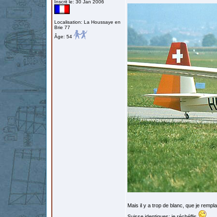
Inscrit le: 30 Jan 2006
Localisation: La Houssaye en
Brie 77
Âge: 54
Mais il y a trop de blanc, que je rempl
Suisse identiques; je réchéflis