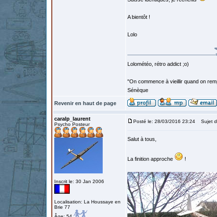
A bientôt !
Lolo
Lolométéo, rétro addict ;o)
"On commence à vieillir quand on rem
Sénèque
Revenir en haut de page
caralp_laurent
Posté le: 28/03/2016 23:24
Sujet d
Psycho Posteur
Salut à tous,
La finition approche
!
Inscrit le: 30 Jan 2006
Localisation: La Houssaye en
Brie 77
Âge: 54