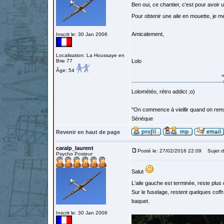
Ben oui, ce chantier, c'est pour avoir 
Pour obtenir une aile en mouette, je 
Amicalement,
Inscrit le: 30 Jan 2006
Localisation: La Houssaye en
Brie 77
Lolo
Âge: 54
Lolométéo, rétro addict ;o)
"On commence à vieillir quand on rem
Sénèque
Revenir en haut de page
caralp_laurent
Posté le: 27/02/2016 22:09
Sujet d
Psycho Posteur
Salut
L'aile gauche est terminée, reste plus q
Sur le fuselage, restent quelques coffra
baquet.
Inscrit le: 30 Jan 2006