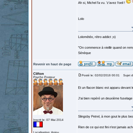
Ah si, Michel l'a vu. 'z'avez l'oeil !
Lolo
Lolométéo, rétro addict ;o)
"On commence à vieillir quand on rem
Sénèque
Revenir en haut de page
Clifton
Posté le: 02/02/2016 00:01
Sujet d
Psycho Posteur
Et un flacon blanc est apparu devant l
J'ai bien repéré un deuxième fuselage s
Slingsby Petrel, à mon gout le plus beau
Inscrit le: 07 Mai 2014
Rien de ce qui est fini n'est jamais a
Localisation: Anjou