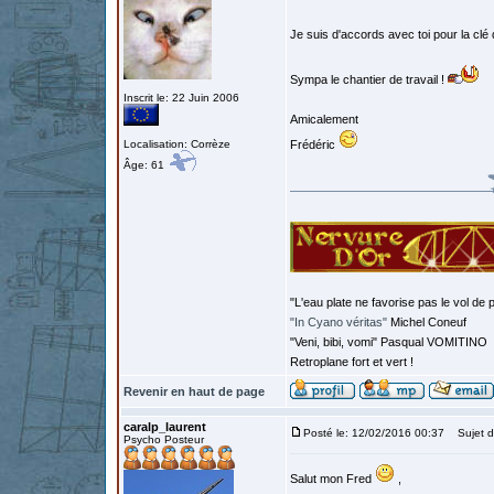
Je suis d'accords avec toi pour la clé 
Sympa le chantier de travail !
Inscrit le: 22 Juin 2006
Amicalement
Localisation: Corrèze
Frédéric
Âge: 61
"L'eau plate ne favorise pas le vol de p
"In Cyano véritas"
Michel Coneuf
"Veni, bibi, vomi" Pasqual VOMITINO
Retroplane fort et vert !
Revenir en haut de page
caralp_laurent
Posté le: 12/02/2016 00:37
Sujet d
Psycho Posteur
Salut mon Fred
,