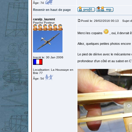
Âge: 74
Revenir en haut de page
caralp_laurent
Posté le: 29/02/2016 00:13
Sujet d
Psycho Posteur
Merci les copains
, oui, il devrait
Allez, quelques petites photos encore 
Le pied de dérive avec le mécanisme d
Inscrit le: 30 Jan 2006
profondeur d'un côté et au sabot en CT
Localisation: La Houssaye en
Brie 77
Âge: 54