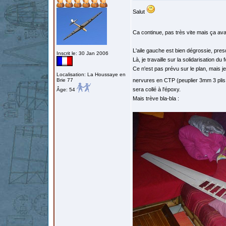
Salut
Ca continue, pas très vite mais ça a
L'aile gauche est bien dégrossie, pre
Inscrit le: 30 Jan 2006
Là, je travaille sur la solidarisation d
Ce n'est pas prévu sur le plan, mais je
Localisation: La Houssaye en
Brie 77
nervures en CTP (peuplier 3mm 3 plis
sera collé à l'époxy.
Âge: 54
Mais trève bla-bla :