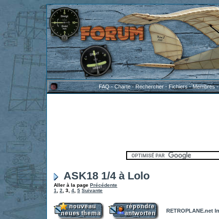
FAQ
-
Charte
-
Rechercher
-
Fichiers
-
Membres
ASK18 1/4 à Lolo
Aller à la page
Précédente
1
,
2
,
3
,
4
,
5
Suivante
RETROPLANE.net In