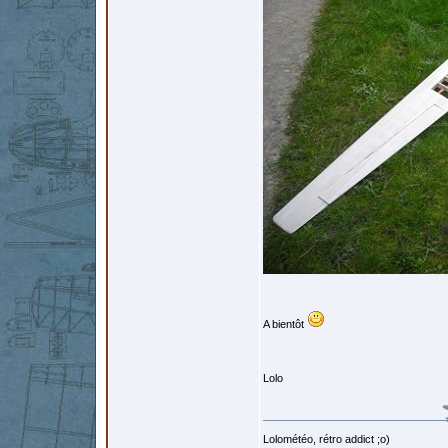
A bientôt
Lolo
Lolométéo, rétro addict ;o)