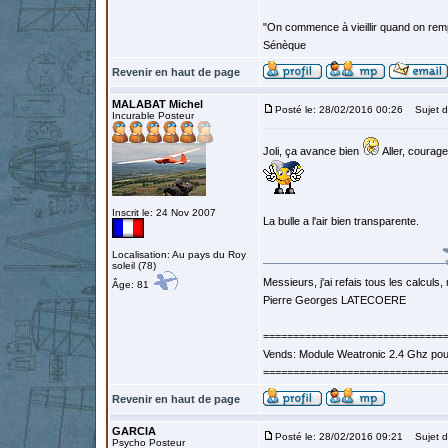
"On commence à vieillir quand on rem
Sénèque
Revenir en haut de page
MALABAT Michel
Posté le: 28/02/2016 00:26
Sujet d
Incurable Posteur
Joli, ça avance bien
Aller, courage
Inscrit le: 24 Nov 2007
La bulle a l'air bien transparente.
Localisation: Au pays du Roy
soleil (78)
Messieurs, j'ai refais tous les calculs, 
Âge: 81
Pierre Georges LATECOERE
==============================
Vends: Module Weatronic 2.4 Ghz po
==============================
Revenir en haut de page
GARCIA
Posté le: 28/02/2016 09:21
Sujet d
Psycho Posteur