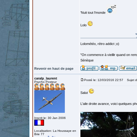
'Nuit tout l'monde
Lolo
Lolométéo, rétro addict ;o)
"On commence à vieillir quand on rem
Sénèque
Revenir en haut de page
caralp_laurent
Posté le: 12/03/2016 22:57
Sujet d
Psycho Posteur
Salut
L'aile droite avance, voici quelques p
Inscrit le: 30 Jan 2006
Localisation: La Houssaye en
Brie 77