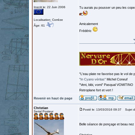
Inscrit le: 22 Juin 2006
Tu aurais pu pousser un peu les copeaux
Localisation: Corrèze
Amicalement
Âge: 61
Frédéric
"L'eau plate ne favorise pas le vol de p
"In Cyano véritas"
Michel Coneuf
"Veni, bibi, vomi" Pasqual VOMITINO
Retroplane fort et vert !
Revenir en haut de page
Christian
Posté le: 13/03/2016 09:37
Sujet d
Serial Posteur
Belle séance de ponçage et beau nez