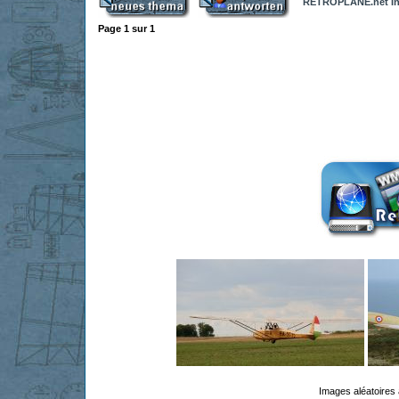
RETROPLANE.net In
Page
1
sur
1
Images aléatoires 