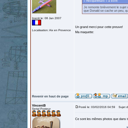
« Hecquetmarc » a écrit:
Je remonte brièvement le sujet c
que Donald se cache un peu, que
Inscrit le: 08 Jan 2007
Un grand merci pour cette preuve!
Localisation: Aix en Provence
Ma maquette:
Revenir en haut de page
VincentB
Posté le: 03/02/2016 04:59
Sujet d
Serial Posteur
Ce sont les mêmes photos que dans t