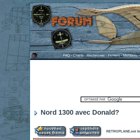
FAQ
-
Charte
-
Rechercher
-
Fichiers
-
Membres
Nord 1300 avec Donald?
RETROPLANE.net In