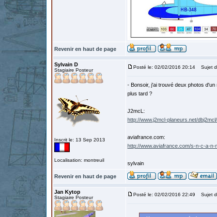
Revenir en haut de page
Sylvain D
Posté le: 02/02/2016 20:14
Sujet d
Stagiaire Posteur
- Bonsoir, j'ai trouvé deux photos d'un
plus tard ?
J2mcL:
http://www.j2mcl-planeurs.net/dbj2mc
aviafrance.com:
Inscrit le: 13 Sep 2013
http://www.aviafrance.com/s-n-c-a-n-
Localisation: montreuil
sylvain
Revenir en haut de page
Jan Kytop
Posté le: 02/02/2016 22:49
Sujet d
Stagiaire Posteur