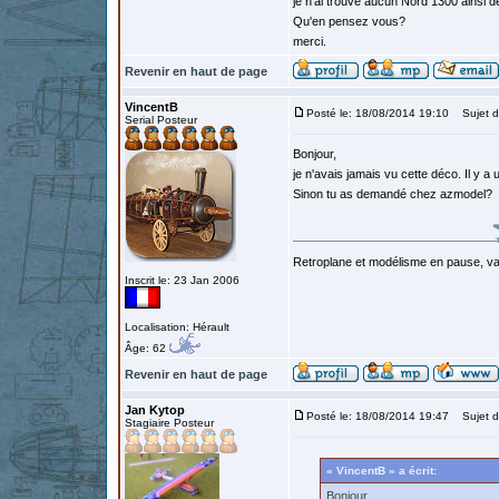
je n'ai trouvé aucun Nord 1300 ainsi d
Qu'en pensez vous?
merci.
Revenir en haut de page
VincentB
Posté le: 18/08/2014 19:10
Sujet d
Serial Posteur
Bonjour,
je n'avais jamais vu cette déco. Il y 
Sinon tu as demandé chez azmodel?
Retroplane et modélisme en pause, van
Inscrit le: 23 Jan 2006
Localisation: Hérault
Âge: 62
Revenir en haut de page
Jan Kytop
Posté le: 18/08/2014 19:47
Sujet d
Stagiaire Posteur
« VincentB » a écrit:
Bonjour,