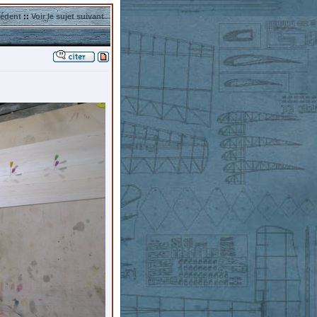
cédent
::
Voir le sujet suivant