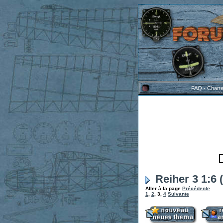
FAQ
-
Chart
Reiher 3 1:6 
Aller à la page
Précédente
1
,
2
,
3
,
4
Suivante