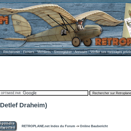
e
-
Rechercher
-
Fichiers
-
Membres
-
S'enregistrer
-
Annuaire
-
Vérifier ses messages privé
(Detlef Draheim)
RETROPLANE.net Index du Forum
->
Online Baubericht