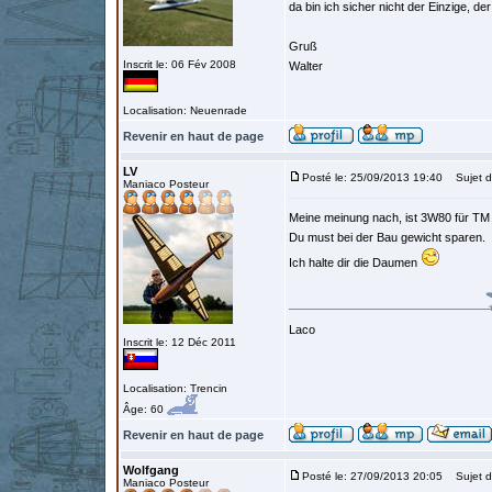
da bin ich sicher nicht der Einzige, der 
Gruß
Inscrit le: 06 Fév 2008
Walter
Localisation: Neuenrade
Revenir en haut de page
LV
Posté le: 25/09/2013 19:40
Sujet d
Maniaco Posteur
Meine meinung nach, ist 3W80 für TM 
Du must bei der Bau gewicht sparen.
Ich halte dir die Daumen
Laco
Inscrit le: 12 Déc 2011
Localisation: Trencin
Âge: 60
Revenir en haut de page
Wolfgang
Posté le: 27/09/2013 20:05
Sujet d
Maniaco Posteur