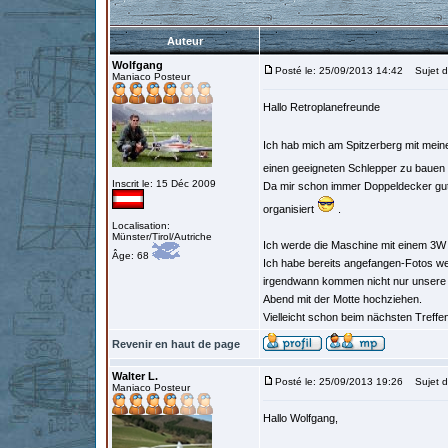
Auteur
Wolfgang
Posté le: 25/09/2013 14:42
Sujet du
Maniaco Posteur
Hallo Retroplanefreunde
Ich hab mich am Spitzerberg mit mei
einen geeigneten Schlepper zu bauen
Inscrit le: 15 Déc 2009
Da mir schon immer Doppeldecker gut 
organisiert
.
Localisation:
Münster/Tirol/Autriche
Ich werde die Maschine mit einem 3W 8
Âge: 68
Ich habe bereits angefangen-Fotos we
irgendwann kommen nicht nur unsere 
Abend mit der Motte hochziehen.
Vielleicht schon beim nächsten Treffe
Revenir en haut de page
Walter L.
Posté le: 25/09/2013 19:26
Sujet d
Maniaco Posteur
Hallo Wolfgang,