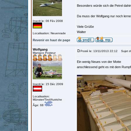
Besonders würde sich die Petrel dahin
Da muss der Wolfgang nur noch lernen,
Inscrit le: 06 Fév 2008
Viele Grüße
Walter
Localisation: Neuenrade
Revenir en haut de page
Wolfgang
Posté le: 13/11/2013 22:12
Sujet d
Maniaco Posteur
Ein wenig Neues von der Motte
anschliessend geht es mit dem Rumpf
Inscrit le: 15 Déc 2009
Localisation:
Münster/Tirol/Autriche
Âge: 68