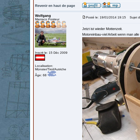
Revenir en haut de page
Wolfgang
Posté le: 19/01/2014 19:15
Sujet d
Maniaco Posteur
Jetzt ist wieder Mottenzeit.
Motoreinbau-viel Arbeit wenn man alle 
Inscrit le: 15 Déc 2009
Localisation:
Münster/Tirol/Autriche
Âge: 68