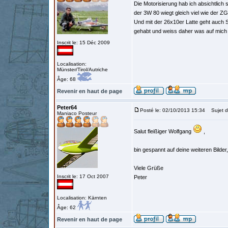
Die Motorisierung hab ich absichtlich 
der 3W 80 wiegt gleich viel wie der 
Und mit der 26x10er Latte geht auch 
gehabt und weiss daher was auf mic
Inscrit le: 15 Déc 2009
Localisation:
Münster/Tirol/Autriche
Âge: 68
Revenir en haut de page
Peter64
Posté le: 02/10/2013 15:34
Sujet d
Maniaco Posteur
Salut fleißiger Wolfgang
,
bin gespannt auf deine weiteren Bilder,
Viele Grüße
Inscrit le: 17 Oct 2007
Peter
Localisation: Kärnten
Âge: 62
Revenir en haut de page