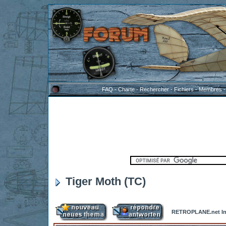
FAQ
-
Charte
-
Rechercher
-
Fichiers
-
Membres
Tiger Moth (TC)
RETROPLANE.net In