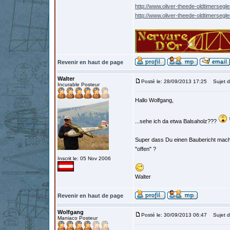
http://www.oliver-theede-oldtimersegle
http://www.oliver-theede-oldtimersegl
Revenir en haut de page
Walter
Posté le: 28/09/2013 17:25
Sujet d
Incurable Posteur
Hallo Wolfgang,
...sehe ich da etwa Balsaholz???
Super dass Du einen Baubericht machst!
"offen" ?
Inscrit le: 05 Nov 2006
Walter
Revenir en haut de page
Wolfgang
Posté le: 30/09/2013 06:47
Sujet d
Maniaco Posteur