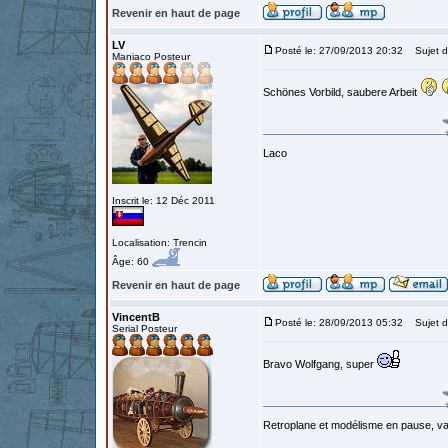
Revenir en haut de page
LV
Posté le: 27/09/2013 20:32
Sujet d
Maniaco Posteur
Schönes Vorbild, saubere Arbeit
Laco
Inscrit le: 12 Déc 2011
Localisation: Trencin
Âge: 60
Revenir en haut de page
VincentB
Posté le: 28/09/2013 05:32
Sujet d
Serial Posteur
Bravo Wolfgang, super
Retroplane et modélisme en pause, van