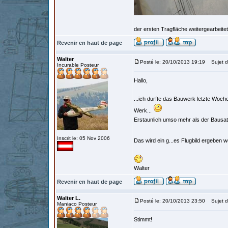
der ersten Tragfläche weitergearbeitet
Revenir en haut de page
Walter
Posté le: 20/10/2013 19:19
Sujet d
Incurable Posteur
Hallo,
...ich durfte das Bauwerk letzte Woch
Werk...
Erstaunlich umso mehr als der Bausat
Inscrit le: 05 Nov 2006
Das wird ein g...es Flugbild ergeben w
Walter
Revenir en haut de page
Walter L.
Posté le: 20/10/2013 23:50
Sujet d
Maniaco Posteur
Stimmt!