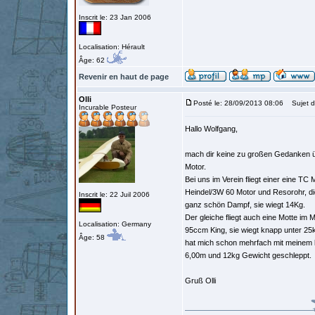
Inscrit le: 23 Jan 2006
Localisation: Hérault
Âge: 62
Revenir en haut de page
Olli
Posté le: 28/09/2013 08:06
Sujet d
Incurable Posteur
Hallo Wolfgang,
mach dir keine zu großen Gedanken 
Motor.
Bei uns im Verein fliegt einer eine TC 
Heindel/3W 60 Motor und Resorohr, di
Inscrit le: 22 Juil 2006
ganz schön Dampf, sie wiegt 14Kg.
Der gleiche fliegt auch eine Motte im 
Localisation: Germany
95ccm King, sie wiegt knapp unter 25
Âge: 58
hat mich schon mehrfach mit meinem 
6,00m und 12kg Gewicht geschleppt.
Gruß Olli