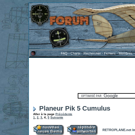
FAQ
-
Charte
-
Rechercher
-
Fichiers
-
Membres
Planeur Pik 5 Cumulus
Aller à la page
Précédente
1
,
2
,
3
,
4
,
5
Suivante
RETROPLANE.net In