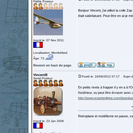
Fidèle Posteur
Bonjour Vincent, j'ai utilisé la colle Z
était satisfaisant. Peut-être en ai-je mi
Inscrit le: 07 Nov 2011
Localisation: Montbéliard
Âge: 73
Revenir en haut de page
VincentB
Posté le: 16/06/2012 07:17
Sujet d
Serial Posteur
En petits rivets à frapper il y en a à l
l'extérieur, ou peut être écraser avec 
http://www.octantenligne.com/download
Retroplane et modélisme en pause, van
Inscrit le: 23 Jan 2006