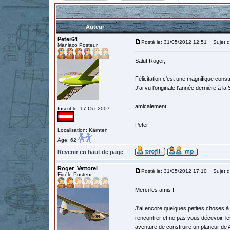
Auteur
Peter64
Posté le: 31/05/2012 12:51
Sujet d
Maniaco Posteur
Salut Roger,
Félicitation c'est une magnifique cons
J'ai vu l'originale l'année dernière à l
amicalement
Inscrit le: 17 Oct 2007
Peter
Localisation: Kärnten
Âge: 62
Revenir en haut de page
Roger_Vettorel
Posté le: 31/05/2012 17:10
Sujet d
Fidèle Posteur
Merci les amis !
J'ai encore quelques petites choses à f
rencontrer et ne pas vous décevoir, le
aventure de construire un planeur de A