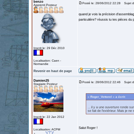
benzo
Posté le: 28/06/2012 22:28
Sujet d
Apprenti Posteur
quand je vois la précision d'assemblag
particulière? réussis tu tes pièces du
Inscrit le: 29 Déc 2010
Localisation: Caen -
Normandie
Revenir en haut de page
Damien25
Posté le: 28/06/2012 22:46
Sujet du
Stagiaire Posteur
« Roger_Vettorel » a écrit:
... il y a une ouverture ronde sur
se fait de l'extérieur. Mais je n
Inscrit le: 22 Jan 2012
Salut Roger !
Localisation: ACPM