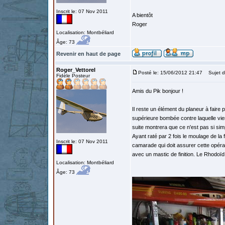
Inscrit le: 07 Nov 2011
A bientôt
Roger
Localisation: Montbéliard
Âge: 73
Revenir en haut de page
Roger_Vettorel
Posté le: 15/06/2012 21:47
Sujet d
Fidèle Posteur
Amis du Pik bonjour !
Il reste un élément du planeur à faire po
supérieure bombée contre laquelle vien
suite montrera que ce n'est pas si sim
Ayant raté par 2 fois le moulage de la 
Inscrit le: 07 Nov 2011
camarade qui doit assurer cette opérat
avec un mastic de finition. Le Rhodoïd 
Localisation: Montbéliard
Âge: 73