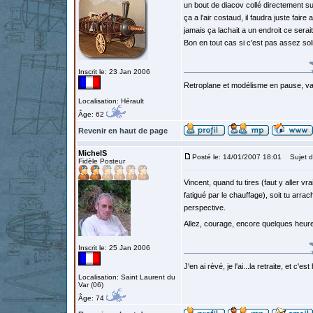
un bout de diacov collé directement sur
ça a l'air costaud, il faudra juste fair
jamais ça lachait a un endroit ce serai
Bon en tout cas si c'est pas assez sol
Inscrit le: 23 Jan 2006
Retroplane et modélisme en pause, van
Localisation: Hérault
Âge: 62
Revenir en haut de page
MichelS
Posté le: 14/01/2007 18:01
Sujet d
Fidèle Posteur
Vincent, quand tu tires (faut y aller vr
fatigué par le chauffage), soit tu arr
perspective.
Allez, courage, encore quelques heure
Inscrit le: 25 Jan 2006
J'en ai rèvé, je l'ai...la retraite, et c'es
Localisation: Saint Laurent du
Var (06)
Âge: 74