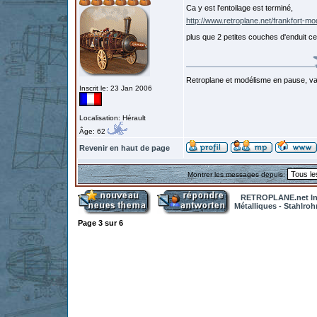
Ca y est l'entoilage est terminé,
http://www.retroplane.net/frankfort-m
plus que 2 petites couches d'enduit cel
Retroplane et modélisme en pause, van
Inscrit le: 23 Jan 2006
Localisation: Hérault
Âge: 62
Revenir en haut de page
Montrer les messages depuis:
RETROPLANE.net In
Métalliques - Stahlro
Page
3
sur
6