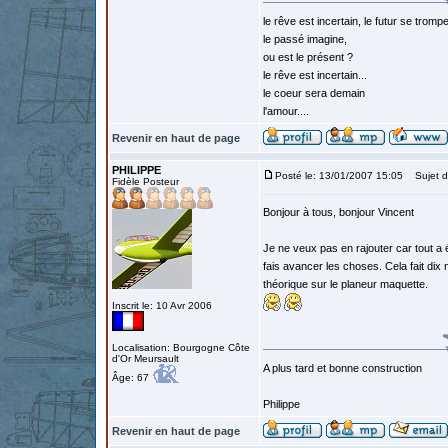
le rêve est incertain, le futur se tromp
le passé imagine,
ou est le présent ?
le rêve est incertain...
le coeur sera demain
l'amour....
Revenir en haut de page
PHILIPPE
Posté le: 13/01/2007 15:05
Sujet d
Fidèle Posteur
Bonjour à tous, bonjour Vincent
Je ne veux pas en rajouter car tout a 
fais avancer les choses. Cela fait dix 
théorique sur le planeur maquette.
Inscrit le: 10 Avr 2006
Localisation: Bourgogne Côte
d'Or Meursault
A plus tard et bonne construction
Âge: 67
Philippe
Revenir en haut de page