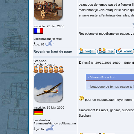
beaucoup de temps passé à fignoler l'in
maintenant je vais attaquer le pilote
ensuite restera l'entoilage des ailes, 
Inscrit le: 23 Jan 2006
Retroplane et modélisme en pause, van
Localisation: Hérault
Âge: 62
Revenir en haut de page
Stephan
Posté le: 20/12/2006 16:00
Sujet d
Psycho Posteur
« VincentB » a écrit:
...beaucoup de temps passé à fign
pour un maquettiste moyen comme 
Inscrit le: 15 Mar 2006
simplement les mots, géniale, superbe,
Stephan
Localisation:
Pattensen/Hanovre-Allemagne
Âge: 67