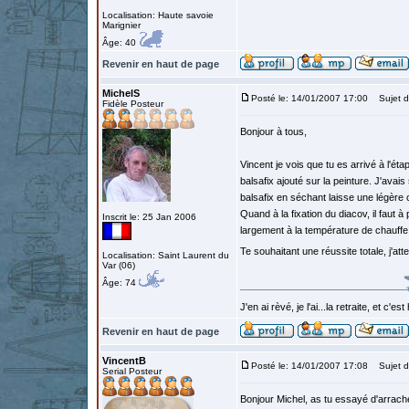
Localisation: Haute savoie
Marignier
Âge: 40
Revenir en haut de page
MichelS
Posté le: 14/01/2007 17:00
Sujet d
Fidèle Posteur
Bonjour à tous,
Vincent je vois que tu es arrivé à l'ét
balsafix ajouté sur la peinture. J'ava
balsafix en séchant laisse une légère
Quand à la fixation du diacov, il faut 
Inscrit le: 25 Jan 2006
largement à la température de chauffe
Te souhaitant une réussite totale, j'at
Localisation: Saint Laurent du
Var (06)
Âge: 74
J'en ai rèvé, je l'ai...la retraite, et c'es
Revenir en haut de page
VincentB
Posté le: 14/01/2007 17:08
Sujet d
Serial Posteur
Bonjour Michel, as tu essayé d'arrache