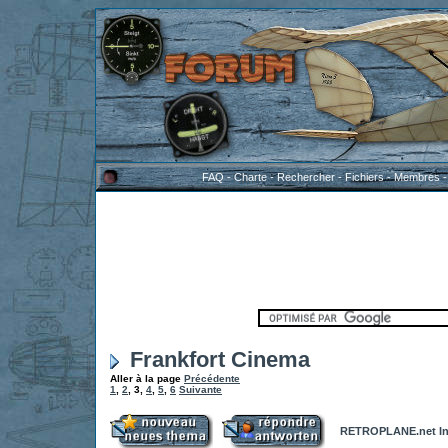
FAQ
-
Charte
-
Rechercher
-
Fichiers
-
Membres
Frankfort Cinema
Aller à la page
Précédente
1
,
2
,
3
,
4
,
5
,
6
Suivante
RETROPLANE.net In