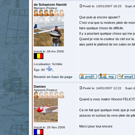
de Schaetzen Harold
Posté le: 13/01/2007 18:23
Sujet d
Maniaco Posteur
Que puis-je encore ajouter?
C'est vrai que tu motives plein de mon
faire quelque chose de difficile.
Il y a pourtant quelque chose qui me pe
Quand je vois la couleur du ciel sur la
aies peint le plafond de ton salon en bl
Inscrit le: 06 Avr 2006
Localisation: Schilde
Âge: 80
Revenir en haut de page
Damien
Posté le: 14/01/2007 12:22
Sujet d
Apprenti Posteur
Quand a vous maitre Vincent FELICITA
Ca ne fait que quelque mois que je su
astuces et surtout du reve plein de jo
Merci pour tout encore
Inscrit le: 26 Nov 2006