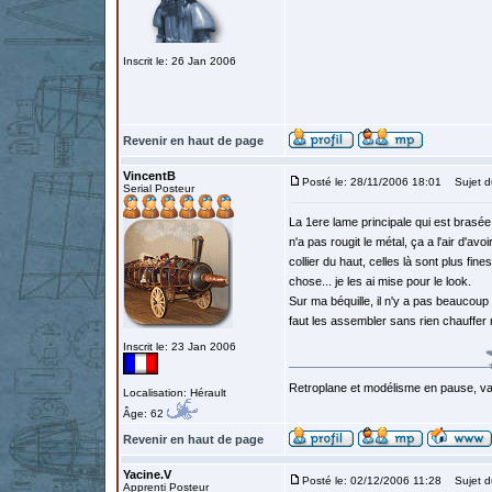
Inscrit le: 26 Jan 2006
Revenir en haut de page
VincentB
Posté le: 28/11/2006 18:01
Sujet d
Serial Posteur
La 1ere lame principale qui est brasée s
n'a pas rougit le métal, ça a l'air d'a
collier du haut, celles là sont plus fin
chose... je les ai mise pour le look.
Sur ma béquille, il n'y a pas beaucoup 
faut les assembler sans rien chauffer 
Inscrit le: 23 Jan 2006
Retroplane et modélisme en pause, van
Localisation: Hérault
Âge: 62
Revenir en haut de page
Yacine.V
Posté le: 02/12/2006 11:28
Sujet d
Apprenti Posteur