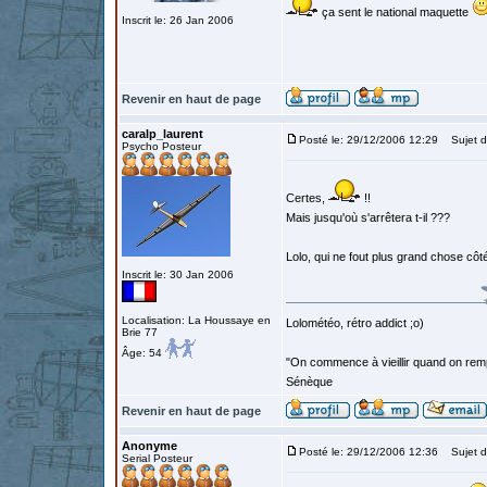
ça sent le national maquette
Inscrit le: 26 Jan 2006
Revenir en haut de page
caralp_laurent
Posté le: 29/12/2006 12:29
Sujet d
Psycho Posteur
Certes,
!!
Mais jusqu'où s'arrêtera t-il ???
Lolo, qui ne fout plus grand chose côt
Inscrit le: 30 Jan 2006
Localisation: La Houssaye en
Lolométéo, rétro addict ;o)
Brie 77
Âge: 54
"On commence à vieillir quand on rem
Sénèque
Revenir en haut de page
Anonyme
Posté le: 29/12/2006 12:36
Sujet d
Serial Posteur