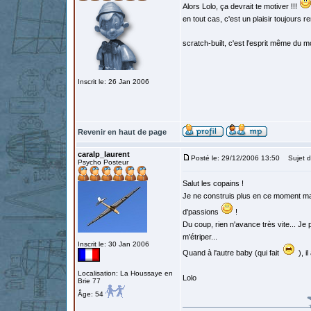
Alors Lolo, ça devrait te motiver !!!
en tout cas, c'est un plaisir toujours re
scratch-built, c'est l'esprit même du
Inscrit le: 26 Jan 2006
Revenir en haut de page
caralp_laurent
Posté le: 29/12/2006 13:50
Sujet d
Psycho Posteur
Salut les copains !
Je ne construis plus en ce moment mais
d'passions
!
Du coup, rien n'avance très vite... Je
m'étriper...
Inscrit le: 30 Jan 2006
Quand à l'autre baby (qui fait
), i
Localisation: La Houssaye en
Lolo
Brie 77
Âge: 54