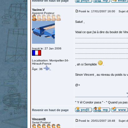
Revenir en haut de page
Yacine.V
Posté le: 17/01/2007 16:00
Sujet d
Apprenti Posteur
Salut! ,
Voial ce que j'ai à dire du boulot de Vincent : ..
.............................................................
.............................................................
.............................................................
Inscrit le: 27 Jan 2006
.............................................................
.............................................................
Localisation: Montpellier-34-
Hérault-France
, ah si Semplide
.
Âge: 36
Sinon Vincent , au niveau du poids tu
@+
" Y él Condor pasa " - " Quand ya pas
Revenir en haut de page
VincentB
Posté le: 20/01/2007 18:48
Sujet d
Serial Posteur