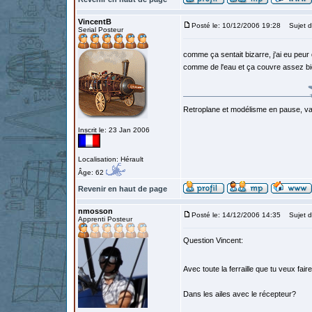
VincentB
Posté le: 10/12/2006 19:28
Sujet d
Serial Posteur
comme ça sentait bizarre, j'ai eu peur 
comme de l'eau et ça couvre assez bie
Retroplane et modélisme en pause, van
Inscrit le: 23 Jan 2006
Localisation: Hérault
Âge: 62
Revenir en haut de page
nmosson
Posté le: 14/12/2006 14:35
Sujet d
Apprenti Posteur
Question Vincent:
Avec toute la ferraille que tu veux fair
Dans les ailes avec le récepteur?