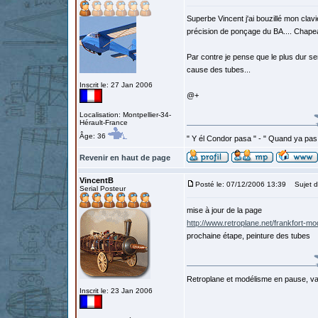
Superbe Vincent j'ai bouzillé mon clavi
précision de ponçage du BA.... Chapeau
Par contre je pense que le plus dur se
cause des tubes...
Inscrit le: 27 Jan 2006
@+
Localisation: Montpellier-34-
Hérault-France
Âge: 36
" Y él Condor pasa " - " Quand ya pas
Revenir en haut de page
VincentB
Posté le: 07/12/2006 13:39
Sujet d
Serial Posteur
mise à jour de la page
http://www.retroplane.net/frankfort-m
prochaine étape, peinture des tubes
Retroplane et modélisme en pause, van
Inscrit le: 23 Jan 2006