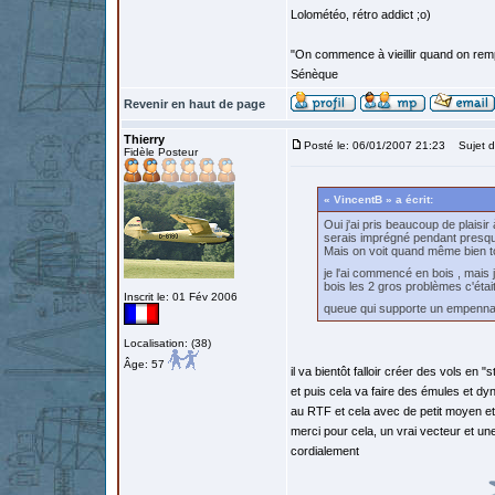
Lolométéo, rétro addict ;o)
"On commence à vieillir quand on rem
Sénèque
Revenir en haut de page
Thierry
Posté le: 06/01/2007 21:23
Sujet d
Fidèle Posteur
« VincentB » a écrit:
Oui j'ai pris beaucoup de plaisi
serais imprégné pendant presq
Mais on voit quand même bien tout
je l'ai commencé en bois , mais
bois les 2 gros problèmes c'était
Inscrit le: 01 Fév 2006
queue qui supporte un empennag
Localisation: (38)
Âge: 57
il va bientôt falloir créer des vols en "
et puis cela va faire des émules et dyn
au RTF et cela avec de petit moyen et
merci pour cela, un vrai vecteur et une 
cordialement