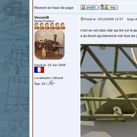
Revenir en haut de page
VincentB
Posté le: 10/12/2006 12:57
Sujet d
Serial Posteur
c'est un vert plus clair qui tire sur le 
a du forum qui doivent le voir tous les
Inscrit le: 23 Jan 2006
Localisation: Hérault
Âge: 62