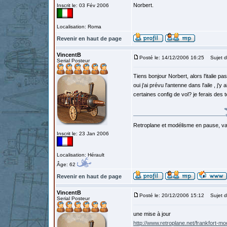
Norbert.
Inscrit le: 03 Fév 2006
Localisation: Roma
Revenir en haut de page
VincentB
Posté le: 14/12/2006 16:25
Sujet d
Serial Posteur
Tiens bonjour Norbert, alors l'italie p
oui j'ai prévu l'antenne dans l'aile , j
certaines config de vol? je ferais des
Retroplane et modélisme en pause, van
Inscrit le: 23 Jan 2006
Localisation: Hérault
Âge: 62
Revenir en haut de page
VincentB
Posté le: 20/12/2006 15:12
Sujet d
Serial Posteur
une mise à jour
http://www.retroplane.net/frankfort-m