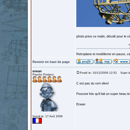
photo prise ce matin, désolé pour le c
Retroplane et modélisme en pause, van
Revenir en haut de page
erwan
Posté le: 10/12/2006 12:52
Sujet d
Psycho Posteur
C est pas du vert olive!
Pourune fois qu'il fait un super beau 
Erwan
Inscrit le: 17 Aoû 2006