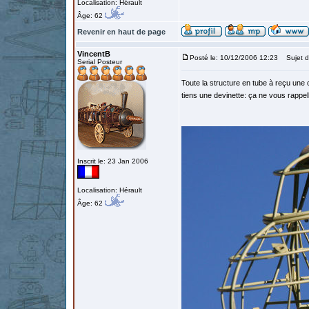
Localisation: Hérault
Âge: 62
Revenir en haut de page
VincentB
Posté le: 10/12/2006 12:23
Sujet d
Serial Posteur
Toute la structure en tube à reçu une
tiens une devinette: ça ne vous rappell
Inscrit le: 23 Jan 2006
Localisation: Hérault
Âge: 62