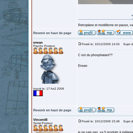
Retroplane et modélisme en pause, van
Revenir en haut de page
erwan
Posté le: 10/12/2006 14:04
Sujet d
Psycho Posteur
C est du phosphatant??
Erwan
Inscrit le: 17 Aoû 2006
Revenir en haut de page
VincentB
Posté le: 10/12/2006 15:48
Sujet d
Serial Posteur
je ne sais pas, ya 5 produits à mélange