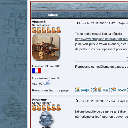
Auteur
VincentB
Posté le: 28/11/2006 17:47
Sujet d
Serial Posteur
Toute petite mise à jour, la béquille
http://www.retroplane.net/frankfort-m
je ne vois plus le travail avancer, c'e
de petits trucs qui dépassent pour rece
Inscrit le: 23 Jan 2006
Retroplane et modélisme en pause, van
Localisation: Hérault
Âge: 62
Revenir en haut de page
Anonyme
Posté le: 28/11/2006 17:54
Sujet d
Serial Posteur
j'ai une béquille de ce genre à réaliser 
où ( origine et lieu ) peut-on trouver 