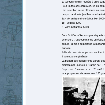
2: Vol continu d'un modèle à ailes bat
Pour toutes ces épreuves, un ou deu
Une sélection serait effectuée au print
Les prix attribués (en Reichmark) étai
1a - Vol en ligne droite à but fixe: 3000
1b - Voltige: 4000
2 - Ailes battantes: 5000
Artur Schiffermüller comprend que le v
extérieure (radiocommande ou équivalen
ailleurs, la mise au point de la mécani
dispose.
Il décide donc de se porter candidat à 
à la tendance générale.
La plupart des concurrents auront des
majorité par un moteur Kratmo de 10 
Disposant d'un moteur de 1,29 cm3 à 
motopropulseur de seulement 120 gram