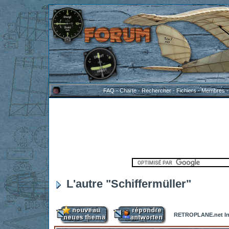
FAQ
-
Charte
-
Rechercher
-
Fichiers
-
Membres
L'autre "Schiffermüller"
RETROPLANE.net In