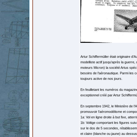
Artur Schiffermüller était originaire d
modelliste actif jusqu'après la guerre,
moteurs Micron) la société Artus spéci
besoins de l'aéronautique. Parmi les co
toujours active de nos jours.
En feuilletant les numéros du magazine
exceptionnel créé par Artur Schiffermül
En septembre 1942, le Ministère de l
promouvoir l'aéromodélisme et comport
1a: Vol en ligne droite à but fixe, at
1b: Voltige comportant les figures sui
sur le dos de 5 secondes, rétablissem
et claire (blanche ou jaune) au dessus p