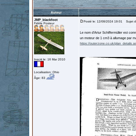
Auteur
JMP_blackfoot
Posté le: 12/08/2024 19:01
Sujet du
Fidèle Posteur
Le nom d'Artur Schiffermüller est conn
un moteur de 1 cm3 à allumage par mag
https://outerzone.co.uk/plan_details.
Inscrit le: 16 Mar 2010
Localisation: Ohio
Âge: 83