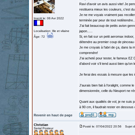
Ravi d'avoir un avis aussi vite! Je pen
restituera mieux les couleurs, c'est du
Je ne me voyais vraiment pas recoller
Inscrit le: 06 Avr 2022
terminée par peur de tout redétendre..
J'ai fait beaucoup de petits avion ge
Localisation: Ille et vilaine
japon......
Si, en fait sur un petit aeromax indoor, 
Âge: 72
détendre au premier coup de pinceau d
Je me croyais à l'abri de ça, dans la 
comprendre!
J'ai acheté pour tester, le fameux EZ
d'abord voir s'il tend aussi bien qu'on le
Je ferai des essais à mesure que les i
J'aurais bien fait à l'oralight, comme 
dimensionnée, celle du Nieuport ne ré
Quant aux qualités de vol, je ne suis 
à 90 cm, il faudrait rester en dessous
Revenir en haut de page
Christian
Posté le: 07/04/2022 20:56
Sujet d
Serial Posteur