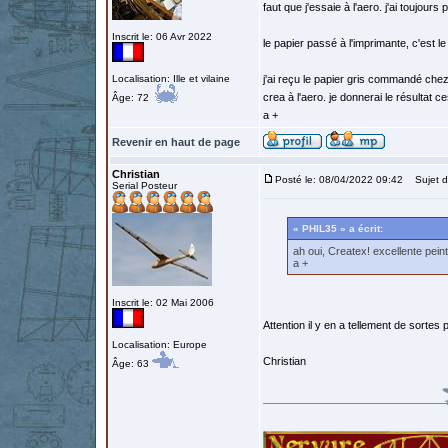
faut que j'essaie à l'aero. j'ai toujou
Inscrit le: 06 Avr 2022
le papier passé à l'imprimante, c'est l
Localisation: Ille et vilaine
j'ai reçu le papier gris commandé chez A
crea à l'aero. je donnerai le résultat ce
Âge: 72
a +
Revenir en haut de page
Christian
Posté le: 08/04/2022 09:42
Sujet d
Serial Posteur
« PHIL35 » a écrit:
ah oui, Createx! excellente pein
a +
Inscrit le: 02 Mai 2006
Attention il y en a tellement de sortes
Localisation: Europe
Christian
Âge: 63