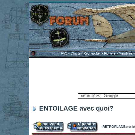
FAQ
-
Charte
-
Rechercher
-
Fichiers
-
Membres
ENTOILAGE avec quoi?
RETROPLANE.net In