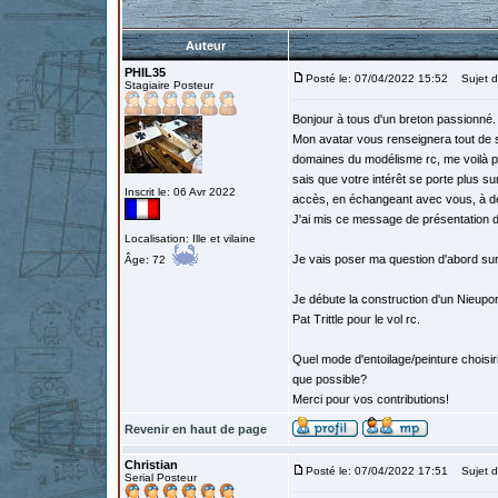
Auteur
PHIL35
Posté le: 07/04/2022 15:52
Sujet d
Stagiaire Posteur
Bonjour à tous d'un breton passionné.
Mon avatar vous renseignera tout de s
domaines du modélisme rc, me voilà por
sais que votre intérêt se porte plus s
Inscrit le: 06 Avr 2022
accès, en échangeant avec vous, à de
J'ai mis ce message de présentation da
Localisation: Ille et vilaine
Je vais poser ma question d'abord sur 
Âge: 72
Je débute la construction d'un Nieupor
Pat Trittle pour le vol rc.
Quel mode d'entoilage/peinture choisi
que possible?
Merci pour vos contributions!
Revenir en haut de page
Christian
Posté le: 07/04/2022 17:51
Sujet d
Serial Posteur