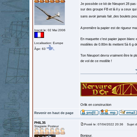
Je possède ce kit de Nieuport 28 pas 
sur des groupe FB et là il y a ceux qui
sans avoir jamais fait ,des boulets p
A première la papier est de rigueur m
Inscrit le: 02 Mai 2006
En maquette c'est papier japon blanc e
Localisation: Europe
modèles de 0.80m ils mettent 5à 6 g de
Âge: 63
Ton Nieuport devra vraiment être le plu
de vol de ce modèle !
Orlik en construction
Revenir en haut de page
PHIL35
Posté le: 07/04/2022 20:36
Sujet d
Stagiaire Posteur
Bonjour.