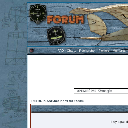
FAQ
-
Charte
-
Rechercher
-
Fichiers
-
Membres
RETROPLANE.net Index du Forum
Il n'y a pas