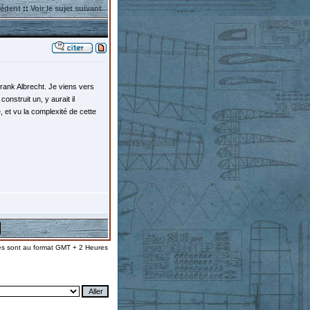
cédent
::
Voir le sujet suivant
Frank Albrecht. Je viens vers
onstruit un, y aurait il
, et vu la complexité de cette
es sont au format GMT + 2 Heures