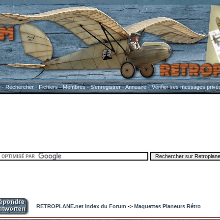
e
-
Rechercher
-
Fichiers
-
Membres
-
S'enregistrer
-
Annuaire
-
Vérifier ses messages privé
RETROPLANE.net Index du Forum
->
Maquettes Planeurs Rétro