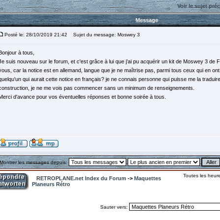
Voir le sujet pré
Message
Posté le: 28/10/2019 21:42
Sujet du message: Moswey 3
Bonjour à tous,
Je suis nouveau sur le forum, et c'est grâce à lui que j'ai pu acquérir un kit de Moswey 3 de 
vous, car la notice est en allemand, langue que je ne maîtrise pas, parmi tous ceux qui en ont c
quelqu'un qui aurait cette notice en français? je ne connais personne qui puisse me la traduire
construction, je ne me vois pas commencer sans un minimum de renseignements.
Merci d'avance pour vos éventuelles réponses et bonne soirée à tous.
Montrer les messages depuis:
Toutes les heur
RETROPLANE.net Index du Forum
->
Maquettes
Planeurs Rétro
Sauter vers: