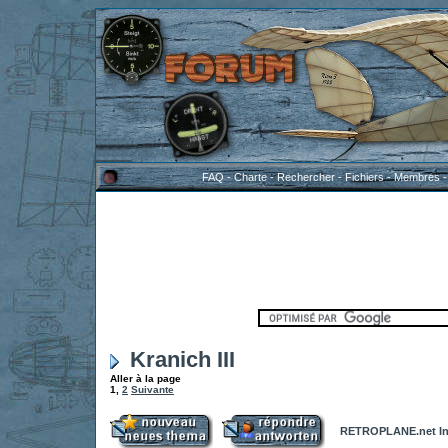
FAQ
-
Charte
-
Rechercher
-
Fichiers
-
Membres
Kranich III
Aller à la page
1
,
2
Suivante
RETROPLANE.net In