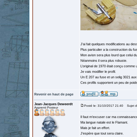
J’ai fait quelques modifications au dess
Plus particulier a la construction du fu
Mon avion sera plus lourd que celui d
Néanmoins il sera plus robuste.
L’original de 1970 était conçu comme u
Je vais modifier le profil.
Un E 207 au fuse et un selig 3021 aux e
Ces profils supportent un peu de poid
Revenir en haut de page
Jean-Jacques Deweerdt
Posté le: 31/10/2017 21:40
Sujet d
Apprenti Posteur
Il faut m’excuser car ma connaissance
Ma langue natale est le Flamant.
Mais je fait un effort.
J’espère que tout sera claire.