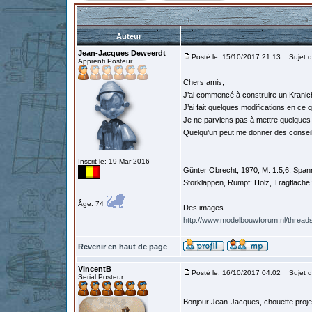
Auteur
Jean-Jacques Deweerdt
Posté le: 15/10/2017 21:13
Sujet du
Apprenti Posteur
Chers amis,
J’ai commencé à construire un Kranich
J’ai fait quelques modifications en ce qu
Je ne parviens pas à mettre quelques
Quelqu’un peut me donner des consei
Inscrit le: 19 Mar 2016
Günter Obrecht, 1970, M: 1:5,6, Span
Störklappen, Rumpf: Holz, Tragfläche:
Âge: 74
Des images.
http://www.modelbouwforum.nl/threads
Revenir en haut de page
VincentB
Posté le: 16/10/2017 04:02
Sujet d
Serial Posteur
Bonjour Jean-Jacques, chouette proje