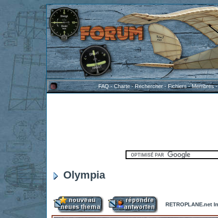
FAQ
-
Charte
-
Rechercher
-
Fichiers
-
Membres
Olympia
RETROPLANE.net In