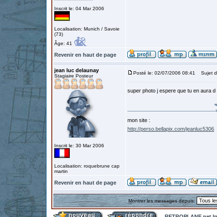
Inscrit le: 04 Mar 2006
Localisation: Munich / Savoie
(73)
Âge: 41
Revenir en haut de page
jean luc delaunay
Posté le: 02/07/2006 08:41
Sujet d
Stagiaire Posteur
super photo j espere que tu en aura d 
mon site :
http://perso.bellapix.com/jeanluc5306
Inscrit le: 30 Mar 2006
Localisation: roquebrune cap
martin
Revenir en haut de page
Montrer les messages depuis:
RETROPLANE.net In