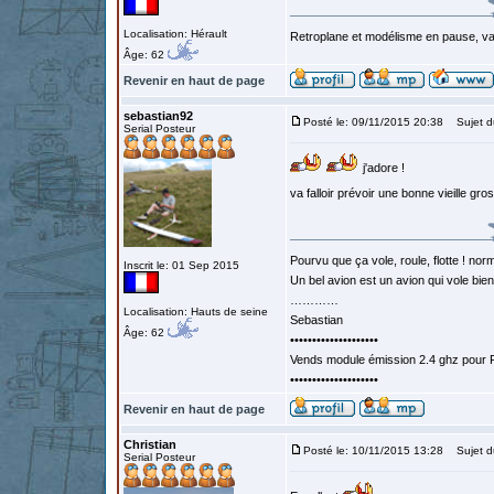
Localisation: Hérault
Retroplane et modélisme en pause, van
Âge: 62
Revenir en haut de page
sebastian92
Posté le: 09/11/2015 20:38
Sujet d
Serial Posteur
j'adore !
va falloir prévoir une bonne vieille gros
Pourvu que ça vole, roule, flotte ! norm
Inscrit le: 01 Sep 2015
Un bel avion est un avion qui vole bie
…………
Localisation: Hauts de seine
Sebastian
Âge: 62
••••••••••••••••••••
Vends module émission 2.4 ghz pour F
••••••••••••••••••••
Revenir en haut de page
Christian
Posté le: 10/11/2015 13:28
Sujet d
Serial Posteur