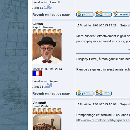
Localisation: Hérault
Âge: 62
Revenir en haut de page
Clifton
Posté le: 19/11/2015 14:29
Sujet d
Psycho Posteur
Merci Vincent, effectivement le gain doi
pour expliquer ce qui est en cours, je n
Slingsby Petrel, à mon gout le plus beau
Inscrit le: 07 Mai 2014
Rien de ce qui est fini n'est jamais a
Localisation: Anjou
Âge: 63
Revenir en haut de page
VincentB
Posté le: 22/11/2015 10:06
Sujet d
Serial Posteur
L'empennage est terminé, 3 couches de 
http://www.retroplane.net/bydgoszcz