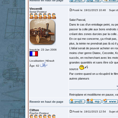
Revenir en haut de page
VincentB
Posté le: 19/11/2015 10:46
Sujet d
Serial Posteur
Salut Pascal,
Dans le cas d'un entoilage peint, ou 
passer la colle pile aux bons endroits
créant des zones durcies par la colle..
En ce qui me concerne, ça n'irait pas, l
plus, la teinte ne prendrait pas là où il
L'idéal serait de pouvoir acheter en rou
Inscrit le: 23 Jan 2006
moins cher genre Diatex, Ceconite, Kov
succès, en recherchant avec les mots 
Localisation: Hérault
grandes quantités et sans être sûr que 
Âge: 62
source
Par contre quand on a récupéré le film
autres planeurs
Retroplane et modélisme en pause, van
Revenir en haut de page
Clifton
Posté le: 19/11/2015 12:54
Sujet d
Psycho Posteur