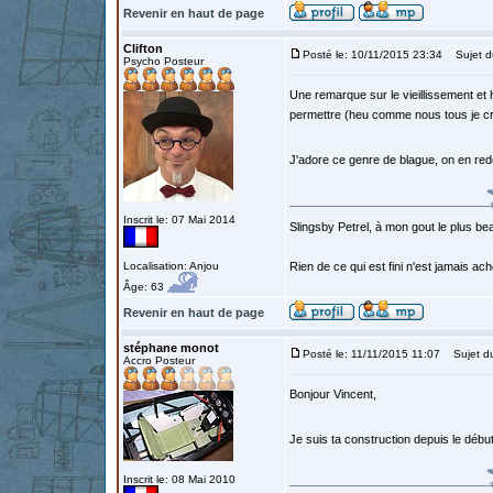
Revenir en haut de page
Clifton
Posté le: 10/11/2015 23:34
Sujet d
Psycho Posteur
Une remarque sur le vieillissement et 
permettre (heu comme nous tous je cro
J'adore ce genre de blague, on en r
Inscrit le: 07 Mai 2014
Slingsby Petrel, à mon gout le plus beau
Localisation: Anjou
Rien de ce qui est fini n'est jamais a
Âge: 63
Revenir en haut de page
stéphane monot
Posté le: 11/11/2015 11:07
Sujet d
Accro Posteur
Bonjour Vincent,
Je suis ta construction depuis le débu
Inscrit le: 08 Mai 2010