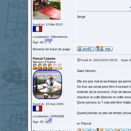
Serge
Inscrit le: 13 Mai 2015
Localisation: Villeurbanne
Âge: 60
Revenir en haut de page
Pascal Cepeda
Posté le: 19/11/2015 09:23
Sujet d
Maniaco Posteur
Salut Vincent ,
Elle est pas mal ta technique qui perm
Un truc qui serait peut être à essayé s
endroits de la structure .Puis de lais
réactiver la colle blanche et coller in
Qu'en penses tu ? cela doit être réalisa
Inscrit le: 15 Sep 2006
.
Quand j'aurais un peu de temps j'essaie
Localisation: GIRONDE
Âge: 55
a+ Pascal