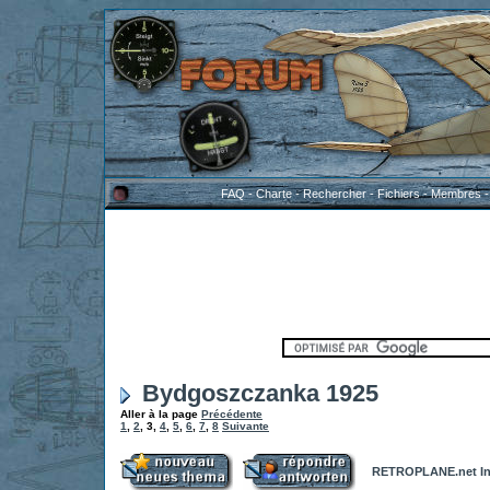
FAQ
-
Charte
-
Rechercher
-
Fichiers
-
Membres
Bydgoszczanka 1925
Aller à la page
Précédente
1
,
2
,
3
,
4
,
5
,
6
,
7
,
8
Suivante
RETROPLANE.net In