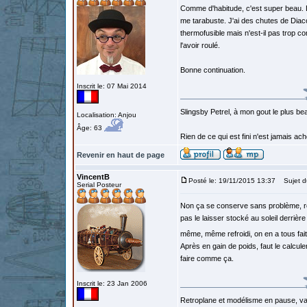
Comme d'habitude, c'est super beau. Le
me tarabuste. J'ai des chutes de Diacov
thermofusible mais n'est-il pas trop c
l'avoir roulé.
Bonne continuation.
Inscrit le: 07 Mai 2014
Slingsby Petrel, à mon gout le plus beau
Localisation: Anjou
Âge: 63
Rien de ce qui est fini n'est jamais a
Revenir en haut de page
VincentB
Posté le: 19/11/2015 13:37
Sujet d
Serial Posteur
Non ça se conserve sans problème, roulé
pas le laisser stocké au soleil derrièr
même, même refroidi, on en a tous fa
Après en gain de poids, faut le calcul
faire comme ça.
Inscrit le: 23 Jan 2006
Retroplane et modélisme en pause, van