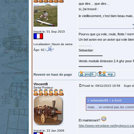
que dire… que dire…
si, j'ai trouvé :
le vieillissement, c'est bien beau ma
Inscrit le: 01 Sep 2015
Pourvu que ça vole, roule, flotte ! norm
Un bel avion est un avion qui vole bie
Localisation: Hauts de seine
…………
Âge: 62
Sebastian
••••••••••••••••••••
Vends module émission 2.4 ghz pour F
••••••••••••••••••••
Revenir en haut de page
VincentB
Posté le: 09/11/2015 19:58
Sujet d
Serial Posteur
« sebastian92 » a écrit:
mais… on entend pas les comman
Et maintenant?
http://www.retroplane.net/bydgoszc
Inscrit le: 23 Jan 2006