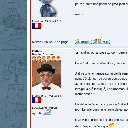
peux tu faire une photo de gros plan
merci
Inscrit le: 25 Nov 2013
Revenir en haut de page
Clifton
Posté le: 09/11/2015 13:09
Sujet d
Psycho Posteur
Bon c'est comme d'habitude, bluffant e
J'ai vu une remarque sur le vieillisse
sujet c'était : est-ce parce que ce que 
avec notre œil d’aujourd’hui ou lorsque
lorsqu'il a été fabriqué, il a forcémen
d'être cassé ?
Inscrit le: 07 Mai 2014
Ce débat je l'ai eu à propos du André T
Localisation: Anjou
tout. La toile comme le reste devait a
Âge: 63
N'allez pas croire que je cherche la pet
dans l'esprit de l'époque
.