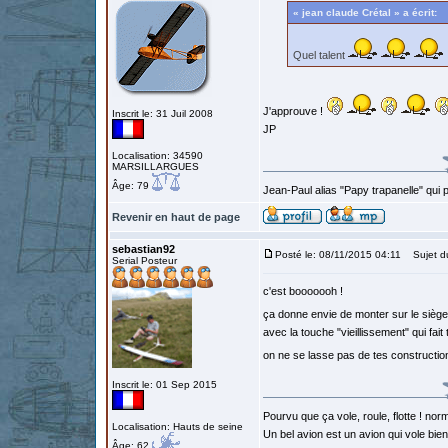
« jean claude Crétal » a écrit:
Quel talent
J'approuve !
Inscrit le: 31 Juil 2008
JP
Localisation: 34590
MARSILLARGUES
Âge: 79
Jean-Paul alias "Papy trapanelle" qui pré
Revenir en haut de page
sebastian92
Posté le: 08/11/2015 04:11
Sujet d
Serial Posteur
c'est booooooh !
ça donne envie de monter sur le sièg
avec la touche "vieillissement" qui fai
on ne se lasse pas de tes constructio
Inscrit le: 01 Sep 2015
Pourvu que ça vole, roule, flotte ! norm
Localisation: Hauts de seine
Un bel avion est un avion qui vole bie
Âge: 62