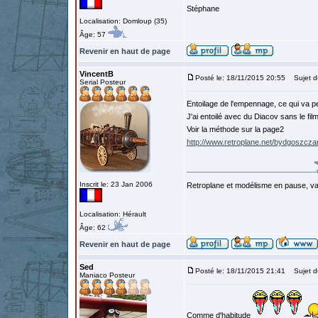
Stéphane
Localisation: Domloup (35)
Âge: 57
Revenir en haut de page
VincentB
Posté le: 18/11/2015 20:55
Sujet d
Serial Posteur
Entoilage de l'empennage, ce qui va 
J'ai entoilé avec du Diacov sans le fil
Voir la méthode sur la page2
http://www.retroplane.net/bydgoszcz
Inscrit le: 23 Jan 2006
Retroplane et modélisme en pause, van
Localisation: Hérault
Âge: 62
Revenir en haut de page
Sed
Posté le: 18/11/2015 21:41
Sujet d
Maniaco Posteur
Comme d'habitude