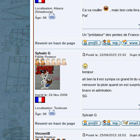
Localisation: Alsace
Ca va rouiller
, mais bon cela fera
(Strasbourg)
Pat'
Âge: 68
Un "prédateur" des pentes de France
Revenir en haut de page
Sylvain G
Posté le: 22/09/2015 15:33
Sujet d
Fidèle Posteur
bonjour
ah ben la il est sympa ce grand bi du v
retrouver la piste quand on est surpri
bravo et admiration.
Inscrit le: 24 Nov 2006
SG
Localisation: Toulouse
Âge: 66
Sylvain G
Revenir en haut de page
VincentB
Posté le: 25/09/2015 16:03
Sujet d
Serial Posteur