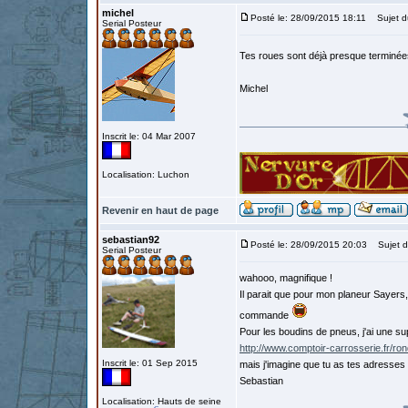
michel
Posté le: 28/09/2015 18:11
Sujet d
Serial Posteur
Tes roues sont déjà presque terminé
Michel
Inscrit le: 04 Mar 2007
Localisation: Luchon
Revenir en haut de page
sebastian92
Posté le: 28/09/2015 20:03
Sujet d
Serial Posteur
wahooo, magnifique !
Il parait que pour mon planeur Sayers
commande
Pour les boudins de pneus, j'ai une s
http://www.comptoir-carrosserie.fr/ron
Inscrit le: 01 Sep 2015
mais j'imagine que tu as tes adresses 
Sebastian
Localisation: Hauts de seine