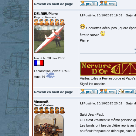
Revenir en haut de page
DELRIEUPierre
Posté le: 20/10/2015 19:59
Sujet d
Psycho Posteur
Chouettes découpes , quelle épais
être te suivre
Pierre
Inscrit le: 28 Jan 2006
Localisation: Arvert 17530
Âge: 76
Vieilles toiles à Peyresourde et Papy'
Signé les copains
Revenir en haut de page
VincentB
Posté le: 20/10/2015 20:02
Sujet d
Serial Posteur
Salut Jean-Paul,
Oui c'est vraiment le même principe que
Les bords ont besoin d'être repris au la
on réduit l'espace de découpe, plus le