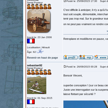
Posté le: 25/09/2015 17:30
Sujet d
Serial Posteur
C'est difficile à anticiper, il n'y a qu'
tout soit souple, démontable, intercha
tenir pas trop mal. Sur le grandeur tou
on ne peut pas vraiment se rendre com
Inscrit le: 23 Jan 2006
Retroplane et modélisme en pause, van
Localisation: Hérault
Âge: 62
Revenir en haut de page
sebastian92
Posté le: 26/09/2015 00:28
Sujet d
Serial Posteur
Bonsoir Vincent,
superbe conception ! (sur ce beau cie
Juste une interrogation sur la suspensi
laisse flottant par sécurité ?
Inscrit le: 01 Sep 2015