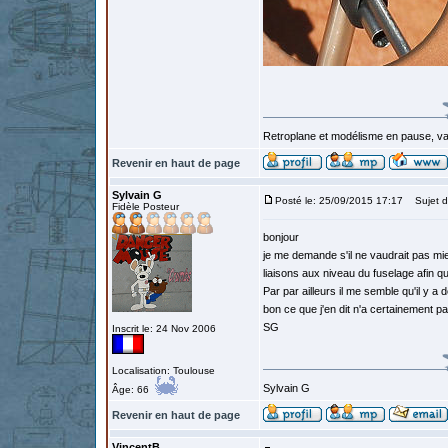
Retroplane et modélisme en pause, van
Revenir en haut de page
Sylvain G
Posté le: 25/09/2015 17:17
Sujet d
Fidèle Posteur
bonjour
je me demande s'il ne vaudrait pas mi
liaisons aux niveau du fuselage afin q
Par par ailleurs il me semble qu'il y a d
bon ce que j'en dit n'a certainement p
SG
Inscrit le: 24 Nov 2006
Localisation: Toulouse
Sylvain G
Âge: 66
Revenir en haut de page
VincentB