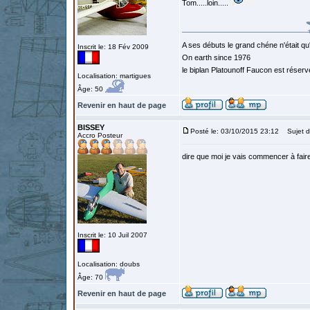
Tom.....loin.....
A ses débuts le grand chéne n'était qu
Inscrit le: 18 Fév 2009
On earth since 1976
le biplan Platounoff Faucon est réser
Localisation: martigues
Âge: 50
Revenir en haut de page
BISSEY
Posté le: 03/10/2015 23:12
Sujet d
Accro Posteur
dire que moi je vais commencer à faire 
Inscrit le: 10 Juil 2007
Localisation: doubs
Âge: 70
Revenir en haut de page