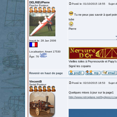
DELRIEUPierre
Posté le: 01/10/2015 18:55
Sujet d
Psycho Posteur
Tu ne peux pas savoir à quel poi
tube
Pierre
Inscrit le: 28 Jan 2006
Localisation: Arvert 17530
Âge: 76
Vieilles toiles à Peyresourde et Papy'
Signé les copains
Revenir en haut de page
VincentB
Posté le: 02/10/2015 18:53
Sujet d
Serial Posteur
Quelques mises à jour sur la page1
http://www.retroplane.net/bydgoszcz