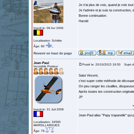
Je n'ai plus de voix, quand je vois tout
Je t'admire et je suis ta constructio
Bonne continuation.
Harold
Inscrit le: 06 Avr 2006
Localisation: Schilde
Âge: 80
Revenir en haut de page
Jean-Paul
Posté le: 20/10/2015 19:50
Sujet d
Incurable Posteur
Salut Vincent,
c'est super cette méthode de découpe, 
On peu ranger les cisailles, disqueuses
Après toutes tes construction originale
JP
Inscrit le: 31 Juil 2008
Jean-Paul alias "Papy trapanelle" qui pré
Localisation: 34590
MARSILLARGUES
Âge: 79