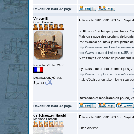
••••••••••••••••••••
Revenir en haut de page
VincentB
Posté le: 20/10/2015 03:57
Sujet d
Serial Posteur
Le Klever n'est fait que pour l'acier. 
Mais on trouve des produits de bruniss
Par exemple ça, mais je n'ai jamais e
http://www.loisircreatif.net/brunisseu
http://www.decapod.fr/decorer/353-b
Si t'essayes ce genre de produit fais 
Inscrit le: 23 Jan 2006
Il y a aussi des recettes chimiques, vo
http://www.retroplane.net/forum/viewt
Localisation: Hérault
mais c'était sur du laiton, je ne sais 
Âge: 62
Retroplane et modélisme en pause, van
Revenir en haut de page
de Schaetzen Harold
Posté le: 20/10/2015 09:30
Sujet d
Maniaco Posteur
Cher Vincent,