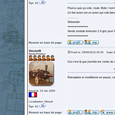
Âge: 62
Pourvu que ça vole, roule, flotte ! norm
Un bel avion est un avion qui vole bie
…………
Sebastian
••••••••••••••••••••
Vends module émission 2.4 ghz pour F
••••••••••••••••••••
Revenir en haut de page
VincentB
Posté le: 29/09/2015 05:30
Sujet d
Serial Posteur
Oui c'est là que j'achète les ronds de
Retroplane et modélisme en pause, van
Inscrit le: 23 Jan 2006
Localisation: Hérault
Âge: 62
Revenir en haut de page