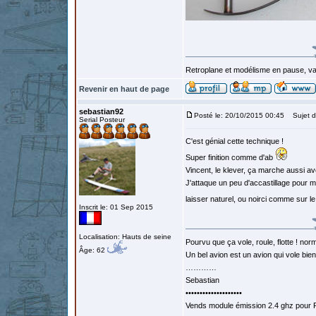
Retroplane et modélisme en pause, van
Revenir en haut de page
sebastian92
Posté le: 20/10/2015 00:45
Sujet d
Serial Posteur
C'est génial cette technique !
Super finition comme d'ab
Vincent, le klever, ça marche aussi a
J'attaque un peu d'accastillage pour mo
laisser naturel, ou noirci comme sur 
Inscrit le: 01 Sep 2015
Localisation: Hauts de seine
Pourvu que ça vole, roule, flotte ! norm
Âge: 62
Un bel avion est un avion qui vole bie
…………
Sebastian
••••••••••••••••••••
Vends module émission 2.4 ghz pour F