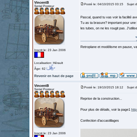
VincentB
Posté le: 04/10/2015 03:15
Sujet d
Serial Posteur
Pascal, quand tu vas voir la facilité a
Tu as ta brasure? important pour une
les tubes, on ne les rougit pas. J'util
Retroplane et modélisme en pause, van
Inscrit le: 23 Jan 2006
Localisation: Hérault
Âge: 62
Revenir en haut de page
VincentB
Posté le: 19/10/2015 18:12
Sujet d
Serial Posteur
Reprise de la construction...
Pour plus de détails, voir la page1
htt
Confection d'accastillages
Inscrit le: 23 Jan 2006