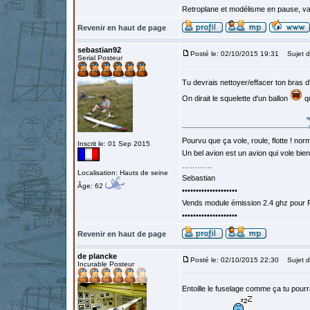
Retroplane et modélisme en pause, van
Revenir en haut de page
sebastian92
Posté le: 02/10/2015 19:31
Sujet d
Serial Posteur
Tu devrais nettoyer/effacer ton bras
On dirait le squelette d'un ballon
qu
Pourvu que ça vole, roule, flotte ! norm
Inscrit le: 01 Sep 2015
Un bel avion est un avion qui vole bie
…………
Localisation: Hauts de seine
Sebastian
Âge: 62
••••••••••••••••••••
Vends module émission 2.4 ghz pour F
••••••••••••••••••••
Revenir en haut de page
de plancke
Posté le: 02/10/2015 22:30
Sujet d
Incurable Posteur
Entoille le fuselage comme ça tu pourr