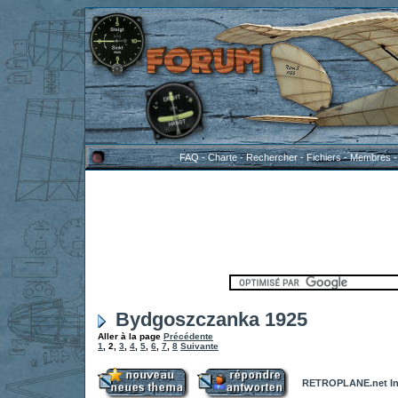
FAQ
-
Charte
-
Rechercher
-
Fichiers
-
Membres
Bydgoszczanka 1925
Aller à la page
Précédente
1
,
2
,
3
,
4
,
5
,
6
,
7
,
8
Suivante
RETROPLANE.net In