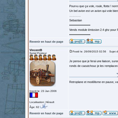
Pourvu que ça vole, roule, flotte ! norm
Un bel avion est un avion qui vole bie
…………
Sebastian
••••••••••••••••••••
Vends module émission 2.4 ghz pour F
••••••••••••••••••••
Revenir en haut de page
VincentB
Posté le: 26/09/2015 02:56
Sujet d
Serial Posteur
Je pense que je ferai une liaison, su
ronds de caoutchouc je les remplacera
Retroplane et modélisme en pause, van
Inscrit le: 23 Jan 2006
Localisation: Hérault
Âge: 62
Revenir en haut de page