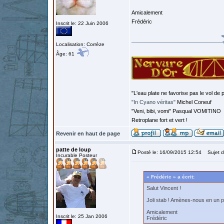
Amicalement
Frédéric
Inscrit le: 22 Juin 2006
Localisation: Corrèze
Âge: 61
"L'eau plate ne favorise pas le vol de p
"In Cyano véritas"
Michel Coneuf
"Veni, bibi, vomi" Pasqual VOMITINO
Retroplane fort et vert !
Revenir en haut de page
patte de loup
Posté le: 16/09/2015 12:54
Sujet d
Incurable Posteur
« Frédéric » a écrit:
Salut Vincent !
Joli stab ! Amènes-nous en un 
Amicalement
Inscrit le: 25 Jan 2006
Frédéric