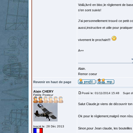
Voilà,livré en bloc,le règlement de ba
s'en sont suivis!
J'ai personnellement trouvé ce petit c
aussi,instructive et utile pour pratiq
vivement le prochain!!!
A++
Alain.
Remor coeur
Revenir en haut de page
Alain CHERY
Posté le: 01/11/2014 15:48
Sujet d
Fidèle Posteur
Salut Claude,je viens de découvrir ton
Ok pour le règlement,malgré mon résum
Inscrit le: 28 Déc 2013
Sinon,pour Jean claude, les bouteilles