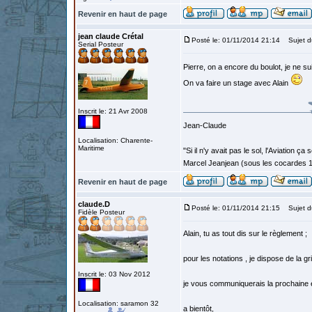
Revenir en haut de page
jean claude Crétal
Posté le: 01/11/2014 21:14
Sujet d
Serial Posteur
Pierre, on a encore du boulot, je ne su
On va faire un stage avec Alain
Inscrit le: 21 Avr 2008
Jean-Claude
Localisation: Charente-
Maritime
"Si il n'y avait pas le sol, l'Aviation ça
Marcel Jeanjean (sous les cocardes 
Revenir en haut de page
claude.D
Posté le: 01/11/2014 21:15
Sujet d
Fidèle Posteur
Alain, tu as tout dis sur le règlement ;
pour les notations , je dispose de la gri
Inscrit le: 03 Nov 2012
je vous communiquerais la prochaine éd
Localisation: saramon 32
a bientôt,