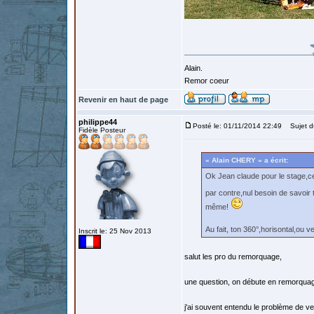
Alain.
Remor coeur
Revenir en haut de page
philippe44
Posté le: 01/11/2014 22:49
Sujet d
Fidèle Posteur
« Alain CHERY » a écrit:
Ok Jean claude pour le stage,ce
par contre,nul besoin de savoir 
même!
Au fait, ton 360°,horisontal,ou v
Inscrit le: 25 Nov 2013
salut les pro du remorquage,
une question, on débute en remorquag
j'ai souvent entendu le problème de v