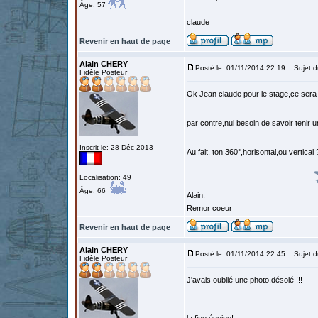
Âge: 57
claude
Revenir en haut de page
Alain CHERY
Posté le: 01/11/2014 22:19
Sujet d
Fidèle Posteur
Ok Jean claude pour le stage,ce sera 
par contre,nul besoin de savoir tenir 
Inscrit le: 28 Déc 2013
Au fait, ton 360°,horisontal,ou vertical
Localisation: 49
Âge: 66
Alain.
Remor coeur
Revenir en haut de page
Alain CHERY
Posté le: 01/11/2014 22:45
Sujet d
Fidèle Posteur
J'avais oublié une photo,désolé !!!