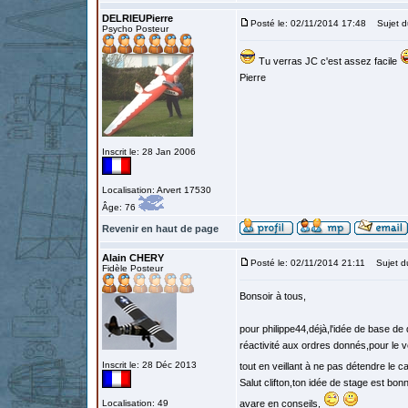
DELRIEUPierre
Posté le: 02/11/2014 17:48
Sujet d
Psycho Posteur
Tu verras JC c'est assez facile
Pierre
Inscrit le: 28 Jan 2006
Localisation: Arvert 17530
Âge: 76
Revenir en haut de page
Alain CHERY
Posté le: 02/11/2014 21:11
Sujet d
Fidèle Posteur
Bonsoir à tous,
pour philippe44,déjà,l'idée de base de
réactivité aux ordres donnés,pour le vent
Inscrit le: 28 Déc 2013
tout en veillant à ne pas détendre le c
Salut clifton,ton idée de stage est bon
Localisation: 49
avare en conseils,