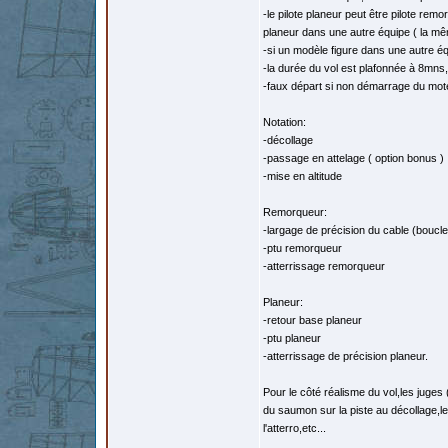
-le pilote planeur peut être pilote re
planeur dans une autre équipe ( la mê
-si un modèle figure dans une autre é
-la durée du vol est plafonnée à 8mns
-faux départ si non démarrage du mot
Notation:
-décollage
-passage en attelage ( option bonus )
-mise en altitude
Remorqueur:
-largage de précision du cable (boucl
-ptu remorqueur
-atterrissage remorqueur
Planeur:
-retour base planeur
-ptu planeur
-atterrissage de précision planeur.
Pour le côté réalisme du vol,les juges 
du saumon sur la piste au décollage,l
l'atterro,etc...