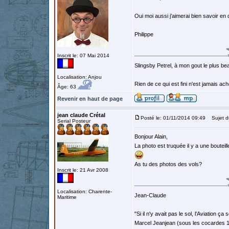
Oui moi aussi j'aimerai bien savoir en
Philippe
Inscrit le: 07 Mai 2014
Slingsby Petrel, à mon gout le plus beau
Localisation: Anjou
Rien de ce qui est fini n'est jamais a
Âge: 63
Revenir en haut de page
jean claude Crétal
Posté le: 01/11/2014 09:49
Sujet d
Serial Posteur
Bonjour Alain,
La photo est truquée il y a une boutei
As tu des photos des vols?
Inscrit le: 21 Avr 2008
Localisation: Charente-
Jean-Claude
Maritime
"Si il n'y avait pas le sol, l'Aviation ça
Marcel Jeanjean (sous les cocardes 