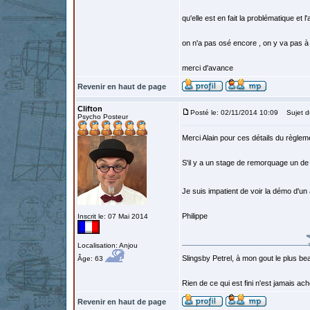
qu'elle est en fait la problématique et l
on n'a pas osé encore , on y va pas à
merci d'avance
Revenir en haut de page
Clifton
Posté le: 02/11/2014 10:09
Sujet d
Psycho Posteur
Merci Alain pour ces détails du règlem
S'il y a un stage de remorquage un de 
Je suis impatient de voir la démo d'un 
Philippe
Inscrit le: 07 Mai 2014
Localisation: Anjou
Slingsby Petrel, à mon gout le plus beau
Âge: 63
Rien de ce qui est fini n'est jamais a
Revenir en haut de page