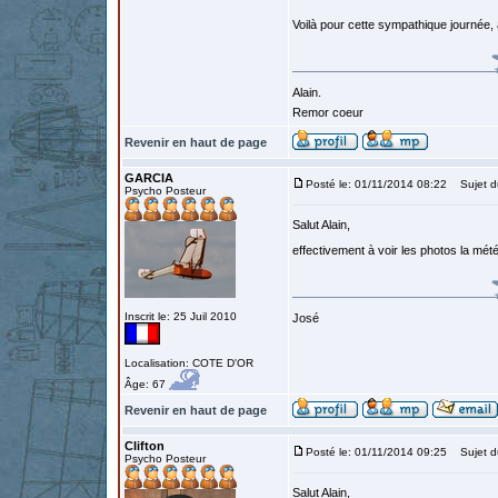
Voilà pour cette sympathique journée, 
Alain.
Remor coeur
Revenir en haut de page
GARCIA
Posté le: 01/11/2014 08:22
Sujet du
Psycho Posteur
Salut Alain,
effectivement à voir les photos la mét
Inscrit le: 25 Juil 2010
José
Localisation: COTE D'OR
Âge: 67
Revenir en haut de page
Clifton
Posté le: 01/11/2014 09:25
Sujet d
Psycho Posteur
Salut Alain,