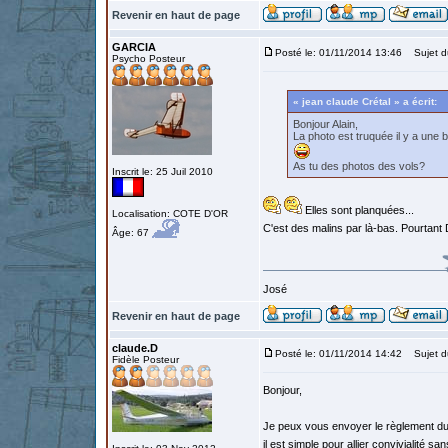
Revenir en haut de page
GARCIA
Posté le: 01/11/2014 13:46
Sujet d
Psycho Posteur
« jean claude Crétal » a écrit:
Bonjour Alain,
La photo est truquée il y a une 
As tu des photos des vols?
Inscrit le: 25 Juil 2010
Elles sont planquées...
Localisation: COTE D'OR
C'est des malins par là-bas. Pourtant D
Âge: 67
José
Revenir en haut de page
claude.D
Posté le: 01/11/2014 14:42
Sujet d
Fidèle Posteur
Bonjour,
Je peux vous envoyer le règlement du 
il est simple pour allier convivialité s