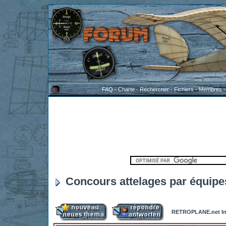
FAQ
-
Charte
-
Rechercher
-
Fichiers
-
Membres
Concours attelages par équipe
RETROPLANE.net In