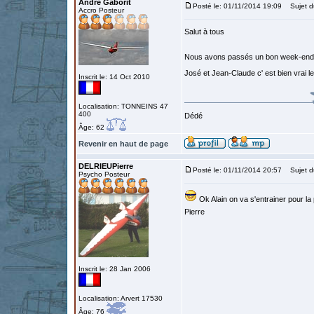
André Gaborit
Posté le: 01/11/2014 19:09
Sujet d
Accro Posteur
Salut à tous
Nous avons passés un bon week-end, me
José et Jean-Claude c' est bien vrai l
Inscrit le: 14 Oct 2010
Localisation: TONNEINS 47
400
Dédé
Âge: 62
Revenir en haut de page
DELRIEUPierre
Posté le: 01/11/2014 20:57
Sujet d
Psycho Posteur
Ok Alain on va s'entrainer pour la
Pierre
Inscrit le: 28 Jan 2006
Localisation: Arvert 17530
Âge: 76