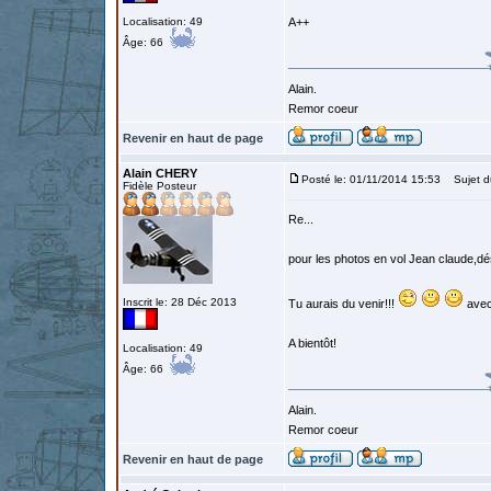
Localisation: 49
A++
Âge: 66
Alain.
Remor coeur
Revenir en haut de page
Alain CHERY
Posté le: 01/11/2014 15:53
Sujet d
Fidèle Posteur
Re...
pour les photos en vol Jean claude,dés
Inscrit le: 28 Déc 2013
Tu aurais du venir!!!
avec
A bientôt!
Localisation: 49
Âge: 66
Alain.
Remor coeur
Revenir en haut de page