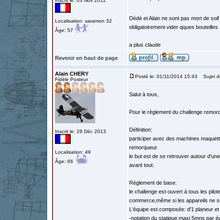
Inscrit le: 03 Nov 2012
Dédé et Alain ne sont pas mort de soif 
Localisation: saramon 32
obligatoirement vider qques bouteilles 
Âge: 57
a plus claude
Revenir en haut de page
Alain CHERY
Posté le: 01/11/2014 15:43
Sujet d
Fidèle Posteur
Salut à tous,
Pour le règlement du challenge remorq
Définition:
Inscrit le: 28 Déc 2013
participer avec des machines maquette
remorqueur.
Localisation: 49
le but est de se retrouver autour d'
Âge: 66
avant tout.
Règlement de base:
le challenge est ouvert à tous les pilo
commerce,même si les appareils ne son
L'équipe est composée: d'1 planeur et
-notation du statique,maxi 5mns par é