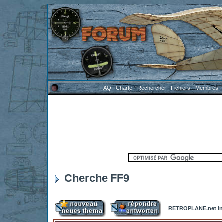
FAQ
-
Charte
-
Rechercher
-
Fichiers
-
Membres
Cherche FF9
RETROPLANE.net In