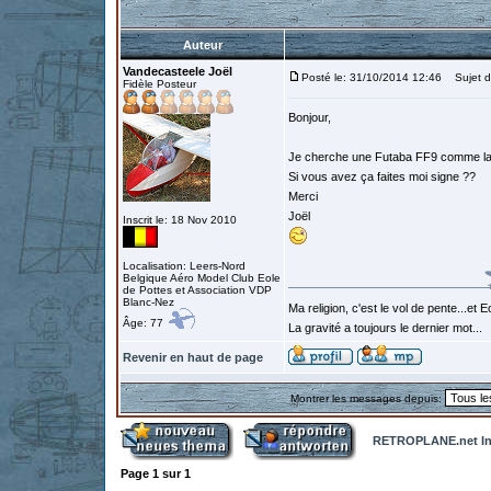
Auteur
Vandecasteele Joël
Posté le: 31/10/2014 12:46
Sujet d
Fidèle Posteur
Bonjour,
Je cherche une Futaba FF9 comme l
Si vous avez ça faites moi signe ??
Merci
Joël
Inscrit le: 18 Nov 2010
Localisation: Leers-Nord
Belgique Aéro Model Club Eole
de Pottes et Association VDP
Blanc-Nez
Ma religion, c'est le vol de pente...et 
Âge: 77
La gravité a toujours le dernier mot...
Revenir en haut de page
Montrer les messages depuis:
RETROPLANE.net In
Page
1
sur
1