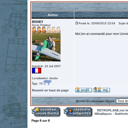
Auteur
BISSEY
Posté le: 25/09/2015 23:04
Sujet d
Accro Posteur
Moi j'en ai commandé pour mon Urend
Inscrit le: 10 Juil 2007
Localisation: doubs
Âge: 70
Revenir en haut de page
Montrer les messages depuis:
RETROPLANE.net In
Métalliques - Stahlro
Page
8
sur
8