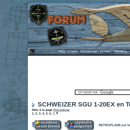
FAQ
-
Charte
-
Rechercher
-
Fichiers
-
Membres
SCHWEIZER SGU 1-20EX en Tu
Aller à la page
Précédente
1
,
2
,
3
,
4
,
5
,
6
,
7
,
8
RETROPLANE.net In