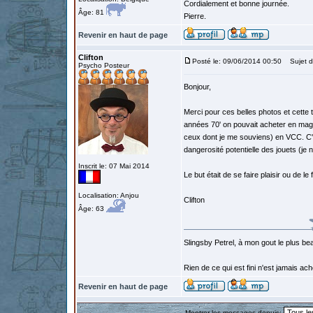
Cordialement et bonne journée.
Âge: 81
Pierre.
Revenir en haut de page
Clifton
Posté le: 09/06/2014 00:50
Sujet d
Psycho Posteur
Bonjour,
Merci pour ces belles photos et cette
années 70' on pouvait acheter en maga
ceux dont je me souviens) en VCC. C'ét
dangerosité potentielle des jouets (je
Inscrit le: 07 Mai 2014
Le but était de se faire plaisir ou de le 
Localisation: Anjou
Clifton
Âge: 63
Slingsby Petrel, à mon gout le plus beau
Rien de ce qui est fini n'est jamais a
Revenir en haut de page
Montrer les messages depuis: