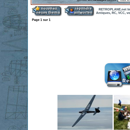
RETROPLANE.net In
Antiques, RC, VCC, vol
Page
1
sur
1