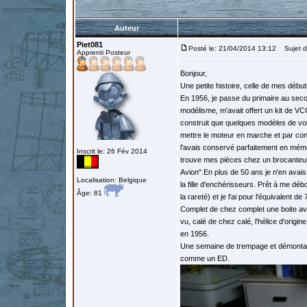
Auteur
Piet081
Posté le: 21/04/2014 13:12
Sujet du
Apprenti Posteur
Bonjour,
Une petite histoire, celle de mes déb
En 1956, je passe du primaire au secon
modélisme, m'avait offert un kit de VCC
construit que quelques modèles de vol
mettre le moteur en marche et par cons
l'avais conservé parfaitement en mémoi
Inscrit le: 26 Fév 2014
trouve mes pièces chez un brocanteur e
Avion".En plus de 50 ans je n'en avais
Localisation: Belgique
la fille d'enchérisseurs. Prêt à me déb
Âge: 81
la rareté) et je l'ai pour l'équivalent de
Complet de chez complet une boite ave
vu, calé de chez calé, l'hélice d'origin
en 1956.
Une semaine de trempage et démontage 
comme un ED.