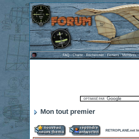
FAQ
-
Charte
-
Rechercher
-
Fichiers
-
Membres
Mon tout premier
RETROPLANE.net In