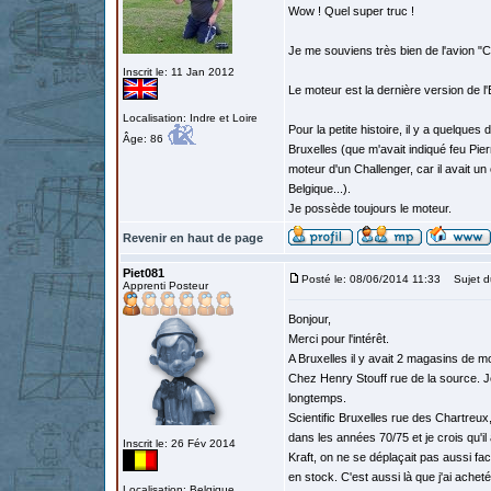
Wow ! Quel super truc !
Je me souviens très bien de l'avion "Ch
Inscrit le: 11 Jan 2012
Le moteur est la dernière version de l'
Localisation: Indre et Loire
Pour la petite histoire, il y a quelqu
Âge: 86
Bruxelles (que m'avait indiqué feu Pier
moteur d'un Challenger, car il avait un
Belgique...).
Je possède toujours le moteur.
Revenir en haut de page
Piet081
Posté le: 08/06/2014 11:33
Sujet d
Apprenti Posteur
Bonjour,
Merci pour l'intérêt.
A Bruxelles il y avait 2 magasins de m
Chez Henry Stouff rue de la source. Je 
longtemps.
Scientific Bruxelles rue des Chartreux
dans les années 70/75 et je crois qu'i
Inscrit le: 26 Fév 2014
Kraft, on ne se déplaçait pas aussi fac
en stock. C'est aussi là que j'ai achet
Localisation: Belgique