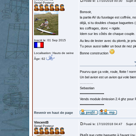
Posté le: 17/10/2018 00:30
Sujet d
Serial Posteur
Bonsoir,
la partie AV du fuselage est coffrée, n
déjà, si tu doubles chaque baguettes 
les coffrages, donc + rigide.
Idem sur les côtés de chaque couple.
Inscrit le: 01 Sep 2015
Au lieu de lester avec du plomb, je priv
Tu peux aussi tailler un bout de nez pl
Localisation: Hauts de seine
Bonne construction
Âge: 62
Pourvu que ça vole, roule, flotte ! norm
Un bel avion est un avion qui vole bie
…………
Sebastian
••••••••••••••••••••
Vends module émission 2.4 ghz pour F
••••••••••••••••••••
Revenir en haut de page
VincentB
Posté le: 17/10/2018 04:47
Sujet d
Serial Posteur
Plutôt que cette baguette à l'avant (ou