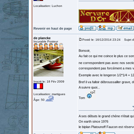
Localisation: Luchon
Revenir en haut de page
de plancke
Posté le: 16/12/2014 23:24
Sujet d
Incurable Posteur
Bonsoir,
Au fait ce qui me coince le plus ce so
ne correspondent pas avec nos sect
correspondent pas forcément a mes v
Exemple avec le longeron 1/2*1/4 = 12
Inscrit le: 18 Fév 2009
Bref il va falloir débroussailler grave, 
A suivre quoi...
Localisation: martigues
Tom
Âge: 50
A ses débuts le grand chéne n'était qu
On earth since 1976
le biplan Platounoff Faucon est réser