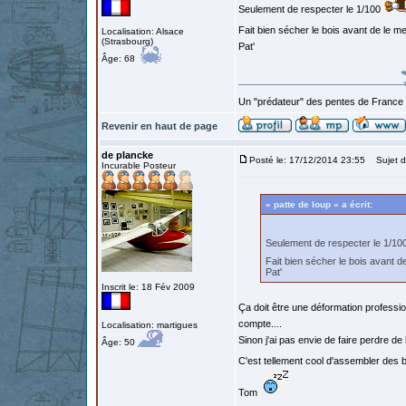
Seulement de respecter le 1/100
Fait bien sécher le bois avant de le 
Localisation: Alsace
(Strasbourg)
Pat'
Âge: 68
Un "prédateur" des pentes de France
Revenir en haut de page
de plancke
Posté le: 17/12/2014 23:55
Sujet d
Incurable Posteur
« patte de loup » a écrit:
Seulement de respecter le 1/1
Fait bien sécher le bois avant 
Pat'
Inscrit le: 18 Fév 2009
Ça doit être une déformation professi
compte....
Localisation: martigues
Sinon j'ai pas envie de faire perdre de
Âge: 50
C'est tellement cool d'assembler des b
Tom