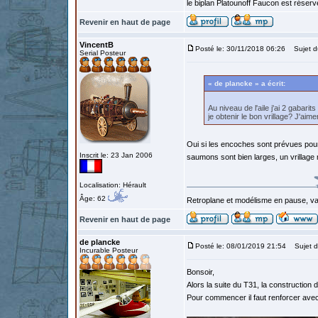
le biplan Platounoff Faucon est réser
Revenir en haut de page
VincentB
Posté le: 30/11/2018 06:26
Sujet d
Serial Posteur
« de plancke » a écrit:
Au niveau de l'aile j'ai 2 gabarit
je obtenir le bon vrillage? J'aime
Oui si les encoches sont prévues pour a
Inscrit le: 23 Jan 2006
saumons sont bien larges, un vrillage
Localisation: Hérault
Âge: 62
Retroplane et modélisme en pause, van
Revenir en haut de page
de plancke
Posté le: 08/01/2019 21:54
Sujet d
Incurable Posteur
Bonsoir,
Alors la suite du T31, la construction d
Pour commencer il faut renforcer avec