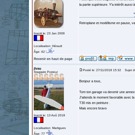
la partie supérieure. Y'a intérêt aussi à 
Retroplane et modélisme en pause, van
Inscrit le: 23 Jan 2006
Localisation: Hérault
Âge: 62
Revenir en haut de page
jlvau
Posté le: 27/11/2018 15:32
Sujet d
Stagiaire Posteur
Bonjour a tous,
Tom ton garage va devenir une annexe d
J'attends le moment favorable avec la 
T30 mis en peinture .
Mais encore bravo
Inscrit le: 13 Aoû 2018
Localisation: Martigues
Âge: 77