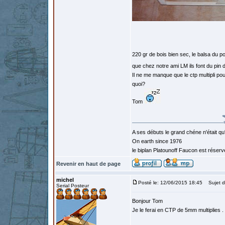
220 gr de bois bien sec, le balsa du p
que chez notre ami LM ils font du pin de
Il ne me manque que le ctp multipli po
quoi?
Tom
A ses débuts le grand chéne n'était qu
On earth since 1976
le biplan Platounoff Faucon est réser
Revenir en haut de page
michel
Posté le: 12/06/2015 18:45
Sujet d
Serial Posteur
Bonjour Tom
Je le ferai en CTP de 5mm multiplies .