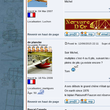
Michel
Inscrit le: 04 Mar 2007
Localisation: Luchon
Revenir en haut de page
de plancke
Posté le: 12/06/2015 22:11
Sujet d
Incurable Posteur
Soir Michel,
multiplies c'est 4 ou 6 plis, suivant 
pleins de plis ça existe encore ?
Tom
Inscrit le: 18 Fév 2009
A ses débuts le grand chéne n'était qu
Localisation: martigues
On earth since 1976
Âge: 50
le biplan Platounoff Faucon est réser
Revenir en haut de page
Pascal Cepeda