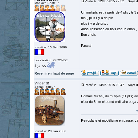
Posté le: 12/06/2015 22:32
Sujet d
Maniaco Posteur
Un multiplis est à partir de 4 plis , le
mal , plus il y a de plis
plus il y a de prix .
Aussi l'essence du bois est un choix ,
Bon choix
Pascal
Inscrit le: 15 Sep 2006
Localisation: GIRONDE
Âge: 55
Revenir en haut de page
VincentB
Posté le: 13/06/2015 03:47
Sujet d
Serial Posteur
Comme Michel, du mutiplis (11 plis) avia
c'est du 5mm okoumé ordinaire et ça a 
Retroplane et modélisme en pause, van
Inscrit le: 23 Jan 2006