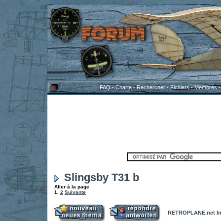
FAQ
-
Charte
-
Rechercher
-
Fichiers
-
Membres
Slingsby T31 b
Aller à la page
1
,
2
Suivante
RETROPLANE.net In