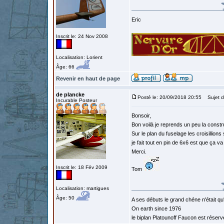
Eric
Inscrit le: 24 Nov 2008
Localisation: Lorient
Âge: 66
Revenir en haut de page
de plancke
Posté le: 20/09/2018 20:55
Sujet d
Incurable Posteur
Bonsoir,
Bon voilà je reprends un peu la constru
Sur le plan du fuselage les croisillions
je fait tout en pin de 6x6 est que ça v
Merci.
Inscrit le: 18 Fév 2009
Tom
Localisation: martigues
Âge: 50
A ses débuts le grand chéne n'était qu
On earth since 1976
le biplan Platounoff Faucon est réser