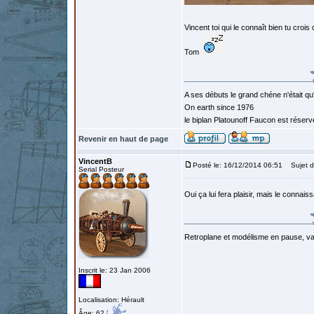
Vincent toi qui le connaît bien tu crois 
Tom
A ses débuts le grand chéne n'était qu
On earth since 1976
le biplan Platounoff Faucon est réser
Revenir en haut de page
VincentB
Posté le: 16/12/2014 06:51
Sujet d
Serial Posteur
Oui ça lui fera plaisir, mais le connaiss
Retroplane et modélisme en pause, van
Inscrit le: 23 Jan 2006
Localisation: Hérault
Âge: 62