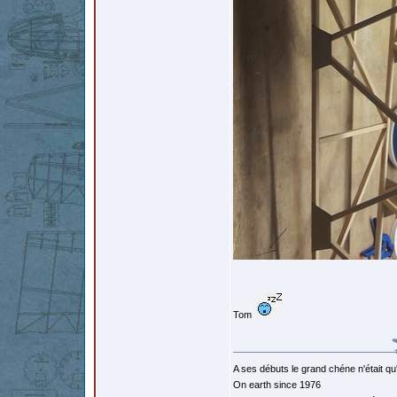
Tom
A ses débuts le grand chéne n'était qu
On earth since 1976