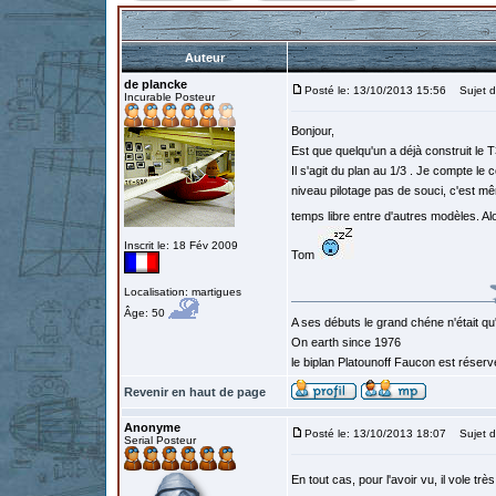
Auteur
de plancke
Posté le: 13/10/2013 15:56
Sujet du
Incurable Posteur
Bonjour,
Est que quelqu'un a déjà construit le T
Il s'agit du plan au 1/3 . Je compte le
niveau pilotage pas de souci, c'est mê
temps libre entre d'autres modèles. A
Inscrit le: 18 Fév 2009
Tom
Localisation: martigues
Âge: 50
A ses débuts le grand chéne n'était qu
On earth since 1976
le biplan Platounoff Faucon est réser
Revenir en haut de page
Anonyme
Posté le: 13/10/2013 18:07
Sujet d
Serial Posteur
En tout cas, pour l'avoir vu, il vole tr