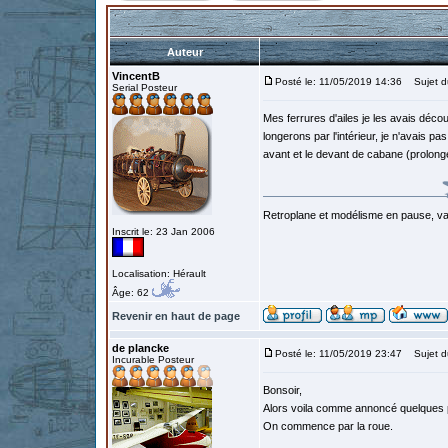
Auteur
VincentB
Posté le: 11/05/2019 14:36
Sujet d
Serial Posteur
Mes ferrures d'ailes je les avais déco
longerons par l'intérieur, je n'avais pa
avant et le devant de cabane (prolong
Retroplane et modélisme en pause, van
Inscrit le: 23 Jan 2006
Localisation: Hérault
Âge: 62
Revenir en haut de page
de plancke
Posté le: 11/05/2019 23:47
Sujet d
Incurable Posteur
Bonsoir,
Alors voila comme annoncé quelques ph
On commence par la roue.