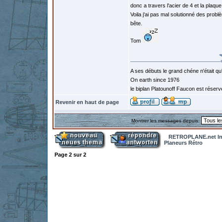
donc a travers l'acier de 4 et la plaqu
Voila j'ai pas mal solutionné des probl
bête.
Tom
A ses débuts le grand chéne n'était qu
On earth since 1976
le biplan Platounoff Faucon est réser
Revenir en haut de page
Montrer les messages depuis:
RETROPLANE.net In
Planeurs Rétro
Page
2
sur
2