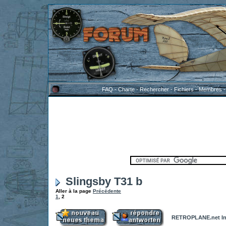
FAQ
-
Charte
-
Rechercher
-
Fichiers
-
Membres
Slingsby T31 b
Aller à la page
Précédente
1
,
2
RETROPLANE.net In