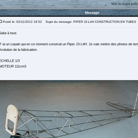
Voir le sujet pré
Message
Posté le: 02/11/2012 19:52
Sujet du message: PIPER J3-L4H CONSTRUCTION EN TUBES
Salut à tous
J' ai un copain qui en ce moment construit un Piper J3-L4H. Je vais mettre des photos de tem
évolution de la fabrication.
ECHELLE 1/3
MOTEUR 111cm3