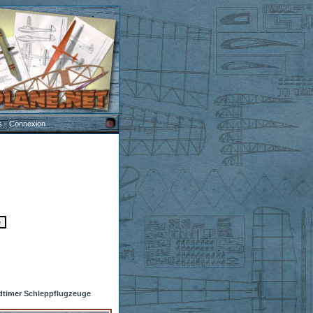
s
-
Connexion
dtimer Schleppflugzeuge