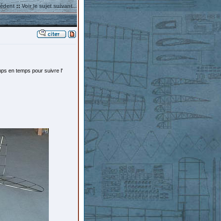
cédent
::
Voir le sujet suivant
ps en temps pour suivre l'