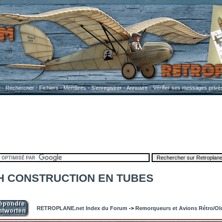
e
-
Rechercher
-
Fichiers
-
Membres
-
S'enregistrer
-
Annuaire
-
Vérifier ses messages privé
4H CONSTRUCTION EN TUBES
RETROPLANE.net Index du Forum
->
Remorqueurs et Avions Rétro/Ol