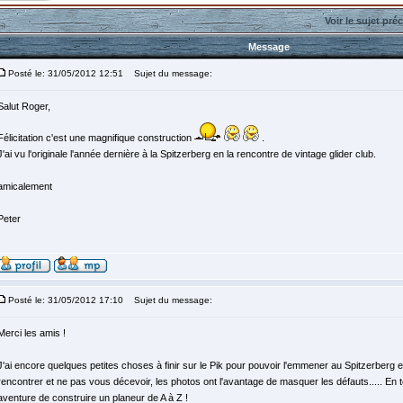
Voir le sujet pré
Message
Posté le: 31/05/2012 12:51
Sujet du message:
Salut Roger,
Félicitation c'est une magnifique construction
.
J'ai vu l'originale l'année dernière à la Spitzerberg en la rencontre de vintage glider club.
amicalement
Peter
Posté le: 31/05/2012 17:10
Sujet du message:
Merci les amis !
J'ai encore quelques petites choses à finir sur le Pik pour pouvoir l'emmener au Spitzerberg en
rencontrer et ne pas vous décevoir, les photos ont l'avantage de masquer les défauts..... En t
aventure de construire un planeur de A à Z !