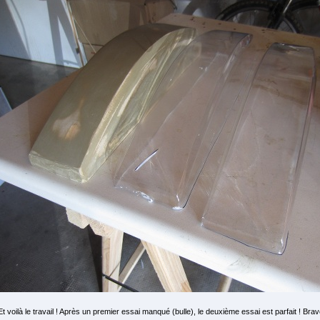
Et voilà le travail ! Après un premier essai manqué (bulle), le deuxième essai est parfait ! Br