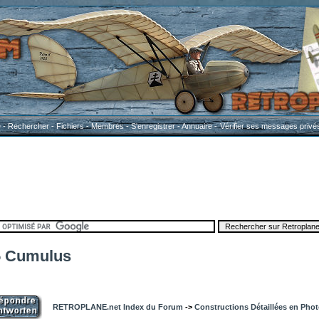
e
-
Rechercher
-
Fichiers
-
Membres
-
S'enregistrer
-
Annuaire
-
Vérifier ses messages privé
5 Cumulus
RETROPLANE.net Index du Forum
->
Constructions Détaillées en Pho