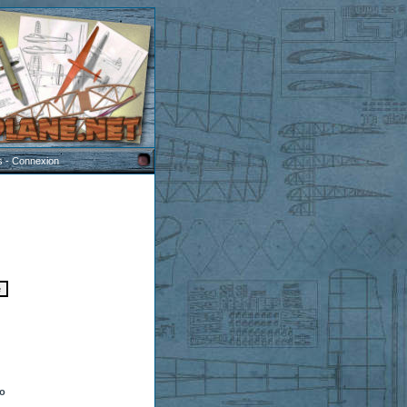
s
-
Connexion
to