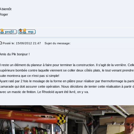
A bientôt
Roger
Posté le: 15/06/2012 21:47
Sujet du message:
Amis du Pik bonjour !
Il reste un élément du planeur à faire pour terminer la construction. Il s'agit de la verrière. Cell
supérieure bombée contre laquelle viennent se coller deux côtés plats, le tout venant prendre
suite montrera que ce n'est pas si simple!
Ayant raté par 2 fois le moulage de la forme en plâtre pour réaliser par thermoformage la parti
camarade qui doit assurer cette opération. Nous décidons de tenter cette réalisation à parti
avec un mastic de finition. Le Rhodoïd ayant été livré, on y va.