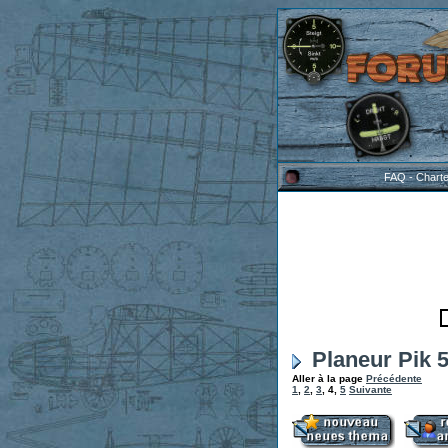
FAQ
-
Chart
Planeur Pik 
Aller à la page
Précédente
1
,
2
,
3
,
4
,
5
Suivante