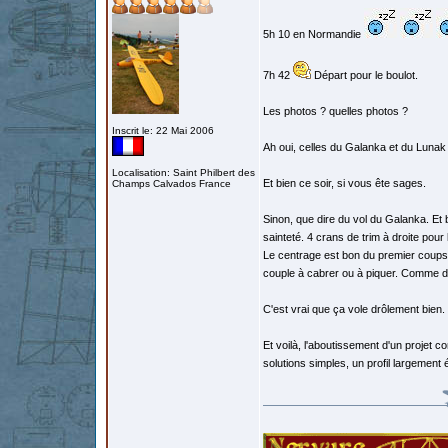
5h 10 en Normandie
7h 42
Départ pour le boulot.
Les photos ? quelles photos ?
Inscrit le: 22 Mai 2006
Ah oui, celles du Galanka et du Lunak
Localisation: Saint Philbert des
Et bien ce soir, si vous ête sages.
Champs Calvados France
Sinon, que dire du vol du Galanka. Et b
sainteté. 4 crans de trim à droite pour 
Le centrage est bon du premier coups.
couple à cabrer ou à piquer. Comme 
C'est vrai que ça vole drôlement bien
Et voilà, l'aboutissement d'un projet 
solutions simples, un profil largement é