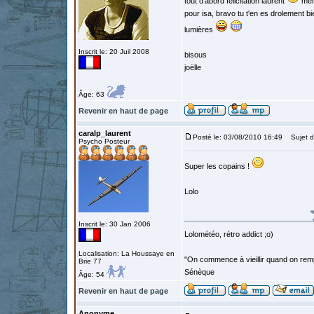
tout d'abord félicitation laurent
mêm
pour isa, bravo tu t'en es drolement bi
lumières
Inscrit le: 20 Juil 2008
bisous
joëlle
Âge: 63
Revenir en haut de page
caralp_laurent
Posté le: 03/08/2010 16:49
Sujet d
Psycho Posteur
Super les copains !
Lolo
Inscrit le: 30 Jan 2006
Lolométéo, rétro addict ;o)
Localisation: La Houssaye en
"On commence à vieillir quand on rem
Brie 77
Sénèque
Âge: 54
Revenir en haut de page
Anonyme