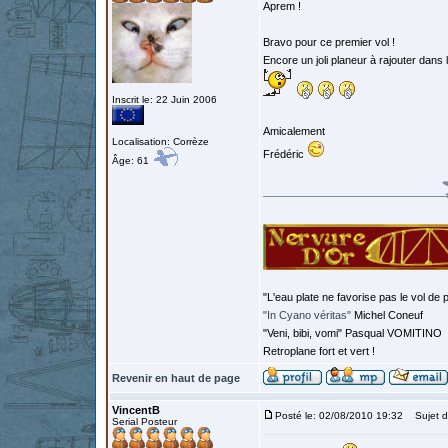
Aprem !
Bravo pour ce premier vol !
Encore un joli planeur à rajouter dans l
Inscrit le: 22 Juin 2006
Amicalement
Localisation: Corrèze
Frédéric
Âge: 61
"L'eau plate ne favorise pas le vol de p
"In Cyano véritas"
Michel Coneuf
"Veni, bibi, vomi" Pasqual VOMITINO
Retroplane fort et vert !
Revenir en haut de page
VincentB
Posté le: 02/08/2010 19:32
Sujet d
Serial Posteur