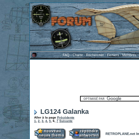
FAQ
-
Charte
-
Rechercher
-
Fichiers
-
Membres
LG124 Galanka
Aller à la page
Précédente
1
,
2
,
3
,
4
,
5
,
6
,
7
Suivante
RETROPLANE.net In