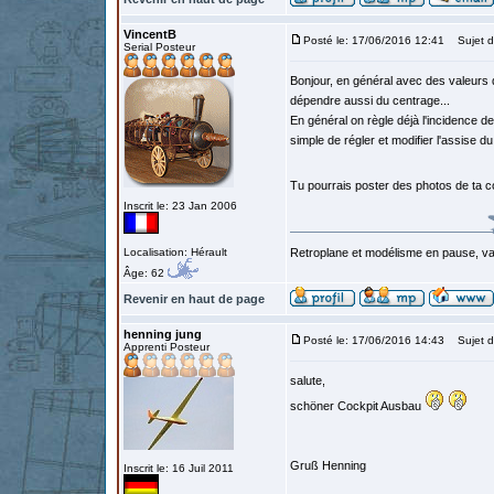
VincentB
Posté le: 17/06/2016 12:41
Sujet du
Serial Posteur
Bonjour, en général avec des valeurs d
dépendre aussi du centrage...
En général on règle déjà l'incidence de 
simple de régler et modifier l'assise du 
Tu pourrais poster des photos de ta c
Inscrit le: 23 Jan 2006
Localisation: Hérault
Retroplane et modélisme en pause, van
Âge: 62
Revenir en haut de page
henning jung
Posté le: 17/06/2016 14:43
Sujet d
Apprenti Posteur
salute,
schöner Cockpit Ausbau
Gruß Henning
Inscrit le: 16 Juil 2011