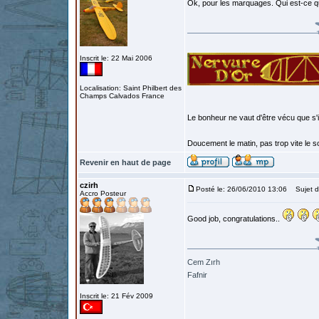
Ok, pour les marquages. Qui est-ce q
Inscrit le: 22 Mai 2006
Localisation: Saint Philbert des
Champs Calvados France
Le bonheur ne vaut d'être vécu que s'i
Doucement le matin, pas trop vite le so
Revenir en haut de page
czirh
Posté le: 26/06/2010 13:06
Sujet d
Accro Posteur
Good job, congratulations..
Cem Zırh
Fafnir
Inscrit le: 21 Fév 2009