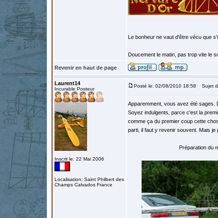
Le bonheur ne vaut d'être vécu que s'i
Doucement le matin, pas trop vite le so
Revenir en haut de page
Laurent14
Posté le: 02/08/2010 18:58
Sujet d
Incurable Posteur
Apparemment, vous avez été sages. Do
Soyez indulgents, parce c'est la premi
comme ça du premier coup cette chose l
parti, il faut y revenir souvent. Mais j
Préparation du mo
Inscrit le: 22 Mai 2006
Localisation: Saint Philbert des
Champs Calvados France