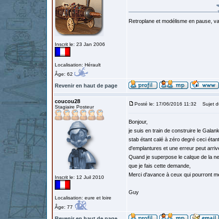
Retroplane et modélisme en pause, van
Inscrit le: 23 Jan 2006
Localisation: Hérault
Âge: 62
Revenir en haut de page
coucou28
Posté le: 17/06/2016 11:32
Sujet du
Stagiaire Posteur
Bonjour,
je suis en train de construire le Galank
stab étant calé à zéro degré ceci étan
d'emplantures et une erreur peut arriv
Quand je superpose le calque de la ner
que je fais cette demande,
Merci d'avance à ceux qui pourront m
Inscrit le: 12 Juil 2010
Guy
Localisation: eure et loire
Âge: 77
Revenir en haut de page