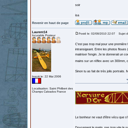
soir
isa
Revenir en haut de page
Laurent14
Posté le: 02/08/2010 22:07
Sujet d
Incurable Posteur
C'est pas trop mal pour une première f
intransigeant. Entre les photos floues
maitriser l'engin. Je te donnerait un c
mains sur un réflex avec un 300mm, c'e
Sinon tu as fait de très jolis portrai
Inscrit le: 22 Mai 2006
Localisation: Saint Philbert des
Champs Calvados France
Le bonheur ne vaut d'être vécu que s'i
Doucement le matin, pas trop vite le so