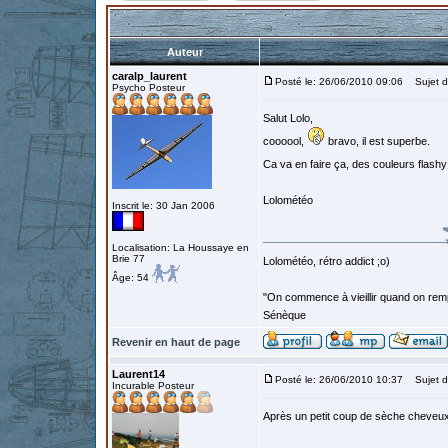
Auteur
caralp_laurent
Posté le: 26/06/2010 09:06
Sujet d
Psycho Posteur
Salut Lolo,
coooool,
bravo, il est superbe.
Ca va en faire ça, des couleurs flashy 
Lolométéo
Inscrit le: 30 Jan 2006
Localisation: La Houssaye en
Brie 77
Lolométéo, rétro addict ;o)
Âge: 54
"On commence à vieillir quand on rem
Sénèque
Revenir en haut de page
Laurent14
Posté le: 26/06/2010 10:37
Sujet d
Incurable Posteur
Après un petit coup de sèche cheveux, t