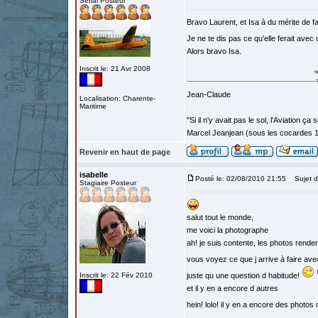
Serial Posteur
Bravo Laurent, et Isa à du mérite de f
Je ne te dis pas ce qu'elle ferait ave
Alors bravo Isa.
Inscrit le: 21 Avr 2008
Jean-Claude
Localisation: Charente-
Maritime
"Si il n'y avait pas le sol, l'Aviation ça
Marcel Jeanjean (sous les cocardes 
Revenir en haut de page
isabelle
Posté le: 02/08/2010 21:55
Sujet d
Stagiaire Posteur
salut tout le monde,
me voici la photographe
ah! je suis contente, les photos renden
vous voyez ce que j arrive à faire ave
Inscrit le: 22 Fév 2010
juste qu une question d habitude!
et il y en a encore d autres
hein! lolo! il y en a encore des photo