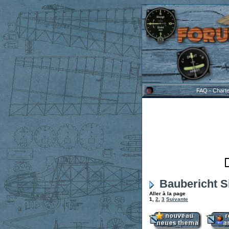
FAQ
-
Chart
Baubericht Si
Aller à la page
1
,
2
,
3
Suivante