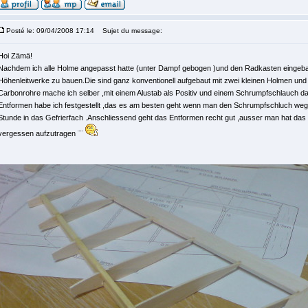
Posté le: 09/04/2008 17:14
Sujet du message:
Hoi Zämä!
Nachdem ich alle Holme angepasst hatte (unter Dampf gebogen )und den Radkasten eingebaut
Höhenleitwerke zu bauen.Die sind ganz konventionell aufgebaut mit zwei kleinen Holmen un
Carbonrohre mache ich selber ,mit einem Alustab als Positiv und einem Schrumpfschlauch 
Entformen habe ich festgestellt ,das es am besten geht wenn man den Schrumpfschluch wegz
Stunde in das Gefrierfach .Anschliessend geht das Entformen recht gut ,ausser man hat das 
vergessen aufzutragen ¨¨