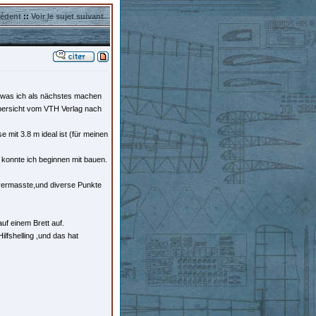
cédent
::
Voir le sujet suivant
en was ich als nächstes machen
nübersicht vom VTH Verlag nach
 mit 3.8 m ideal ist (für meinen
 konnte ich beginnen mit bauen.
 vermasste,und diverse Punkte
f einem Brett auf.
lfshelling ,und das hat