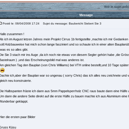
Voir le sujet pré
Message
Posté le: 08/04/2008 17:24
Sujet du message: Baubericht Siebert Sie 3
Hallo zusammen !
Als ich im August letzen Jahres mein Projekt Cirrus 1b fertigstellte ,machte ich mir Gedank
soll.Holzbauweise hat mich schon lange fasziniert und so schaute ich in einer alten Baupla
,was es so alles gibt.
Die Sie 3 stach mir ins Auge ,da ich noch nie etwas von diesem Segler gehört habe ,die Grösse
Bastelraum ) ,und das Erscheinungsbild mal was anderes ist.
Am gleichen Tag den Bauplan (von Chris Williams) bei VTH online bestellt,und 10 Tage später
Dachte ich,aber der Bauplan war so ungenau ( sorry Chris) das ich alles neu zeichnete und
gleich neu konstruierte.
Die Halbspanten fräste ich dann aus 5mm Pappelsperrholz CNC raus baute dann eine Hälfe au
Um dann die andere Seite direkt auf die erste Hälfe zu bauen machte ich aus Aluminium eine Hi
Wunderbar geklappt.
Hier die ersten paar Bilder
Gruss Küsu