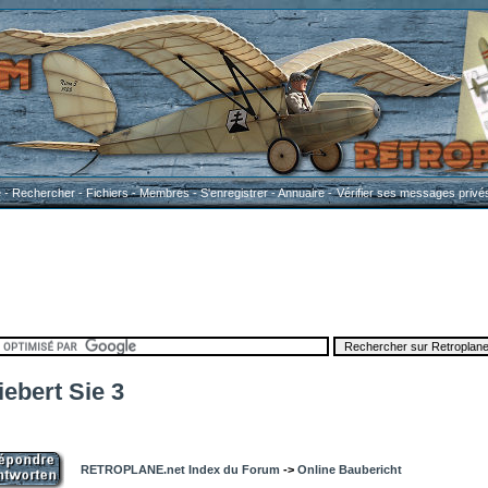
e
-
Rechercher
-
Fichiers
-
Membres
-
S'enregistrer
-
Annuaire
-
Vérifier ses messages privé
ebert Sie 3
RETROPLANE.net Index du Forum
->
Online Baubericht