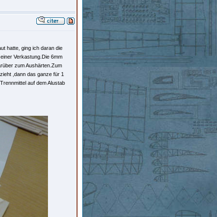
 hatte, ging ich daran die
d einer Verkastung.Die 6mm
darüber zum Aushärten.Zum
ieht ,dann das ganze für 1
Trennmittel auf dem Alustab