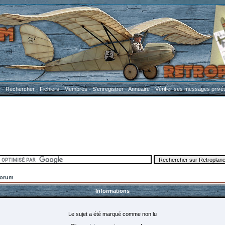
e
-
Rechercher
-
Fichiers
-
Membres
-
S'enregistrer
-
Annuaire
-
Vérifier ses messages privé
Forum
Informations
Le sujet a été marqué comme non lu