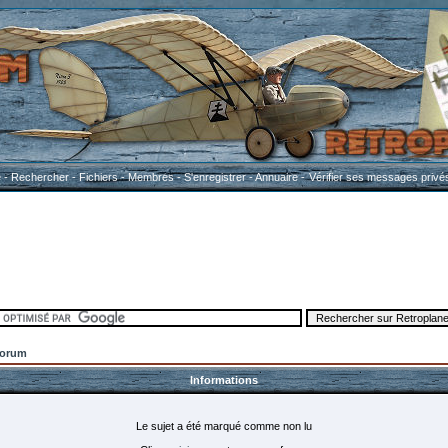
e
-
Rechercher
-
Fichiers
-
Membres
-
S'enregistrer
-
Annuaire
-
Vérifier ses messages privé
Forum
Informations
Le sujet a été marqué comme non lu