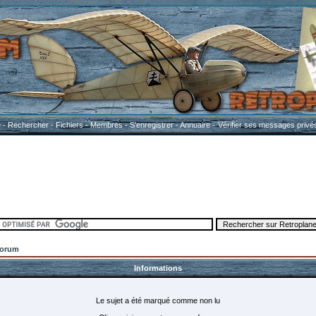
e
-
Rechercher
-
Fichiers
-
Membres
-
S'enregistrer
-
Annuaire
-
Vérifier ses messages privé
Forum
Informations
Le sujet a été marqué comme non lu