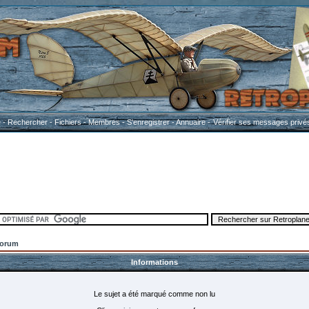
e
-
Rechercher
-
Fichiers
-
Membres
-
S'enregistrer
-
Annuaire
-
Vérifier ses messages privé
Forum
Informations
Le sujet a été marqué comme non lu