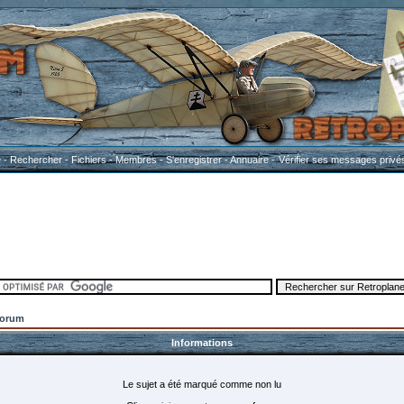
e
-
Rechercher
-
Fichiers
-
Membres
-
S'enregistrer
-
Annuaire
-
Vérifier ses messages privé
Forum
Informations
Le sujet a été marqué comme non lu