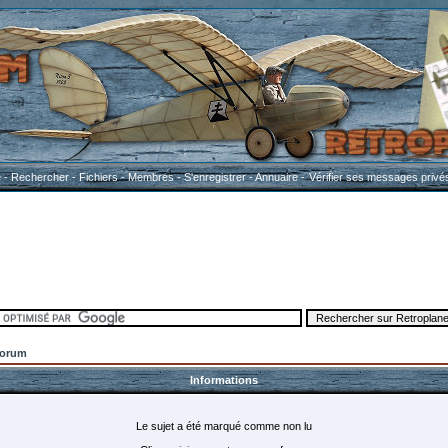
e
-
Rechercher
-
Fichiers
-
Membres
-
S'enregistrer
-
Annuaire
-
Vérifier ses messages privé
Forum
Informations
Le sujet a été marqué comme non lu