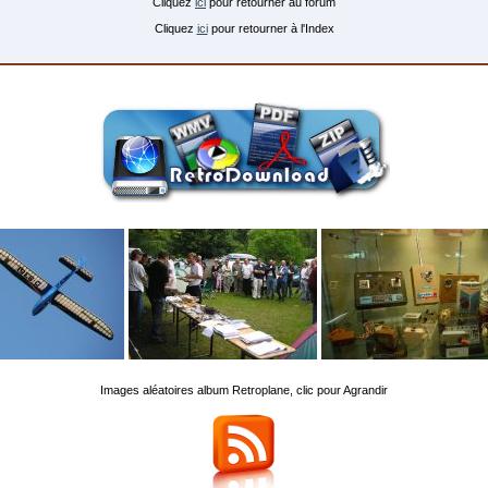
Cliquez
ici
pour retourner au forum
Cliquez
ici
pour retourner à l'Index
Images aléatoires album Retroplane, clic pour Agrandir