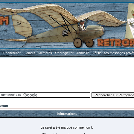
e
-
Rechercher
-
Fichiers
-
Membres
-
S'enregistrer
-
Annuaire
-
Vérifier ses messages privé
Forum
Informations
Le sujet a été marqué comme non lu